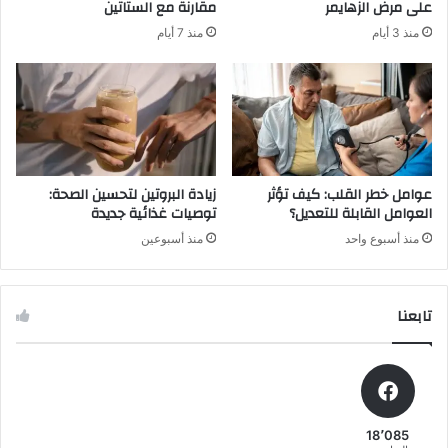
على مرض الزهايمر
مقارنة مع الستاتين
ج
د
منذ 3 أيام
منذ 7 أيام
س
ف
ر
ا
ط
ل
ا
ث
ن
ا
ا
ل
ل
ث
م
ق
عوامل خطر القلب: كيف تؤثر
زيادة البروتين لتحسين الصحة:
ث
ب
العوامل القابلة للتعديل؟
توصيات غذائية جديدة
ا
ل
منذ أسبوع واحد
منذ أسبوعين
ن
ا
ة
ل
،
ث
تابعنا
و
ا
ف
ن
قً
ي
ا
ل
د
18٬085
ر