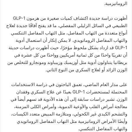
الروماتيزمية.
أظهرت دراسة جديدة اكتشاف كميات صغيرة من هرمون GLP-1
الطبيعي في السائل الزليلي المفصلي، ما قد يفتح آفاقًا جديدة لعلاج
أنواع متعددة من التهاب المفاصل، مثل التهاب المفاصل التنكسي
والتهاب المفاصل الروماتويدي. لا يمكن إنكار أن استعمال أدوية
GLP-1 قد ازداد بشكل ملحوظ مؤخرًا، حيث أظهرت دراسات حديثة
أن تقريبًا واحدًا من كل ثمانية أمريكيين وواحدًا من كل عشرة في
بريطانيا يتناولون أدوية مثل أوزيمبك وزيبباوند ومونجارو للتخلص من
الوزن الزائد أو لعلاج السكري من النوع الثاني.
على مدار العام الماضي، تعمق الباحثون في دراسة الاستخدامات
المحتملة لمستحضرات GLP-1 بعيدًا عن علاج السكري وفقدان
الوزن. تشير دراسات سابقة إلى أن هذه الأدوية قد تسهم أيضاً في
معالجة أمراض القلب والأوعية الدموية، وأمراض الكلى المزمنة،
والتشحم الكبدي غير الكحولي، ومتلازمة المبيض متعدد الكيسات،
وأيضًا الأمراض الروماتيزمية مثل التهاب المفاصل الروماتويدي
والتهاب المفاصل التنكسي.