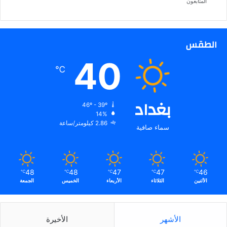
المتابعون
ا
س
ة
ج
الطقس
د
ي
40
℃
د
ة
بغداد
46º - 39º
14%
2.86 كيلومتر/ساعة
سماء صافية
48
48
47
47
46
℃
℃
℃
℃
℃
الأثنين
الثلاثاء
الأربعاء
الخميس
الجمعة
الأشهر
الأخيرة