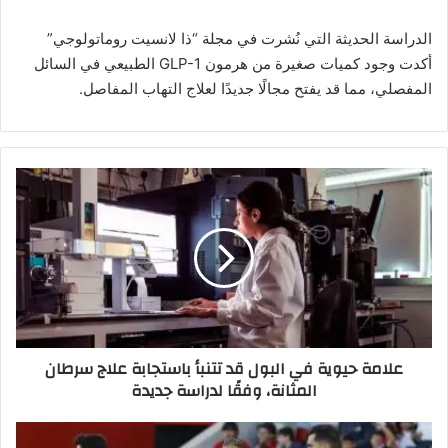
الدراسة الحديثة التي نُشرت في مجلة “ذا لانسيت روماتولوجي”
أكدت وجود كميات صغيرة من هرمون GLP-1 الطبيعي في السائل
المفصلي، مما قد يفتح مجالًا جديدًا لعلاج التهاب المفاصل.
ع
ل
ا
م
ة
ح
ي
و
ي
علامة حيوية في البول قد تتنبأ باستجابة علاج سرطان
ة
المثانة، وفقًا لدراسة جديدة
ف
ي
ا
د