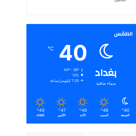
المتابعون
الطقس
40
℃
بغداد
40º - 38º
12%
7.05 كيلومتر/ساعة
سماء صافية
49
47
46
46
40
℃
℃
℃
℃
℃
الجمعة
السبت
الأحد
الأثنين
الثلاثاء