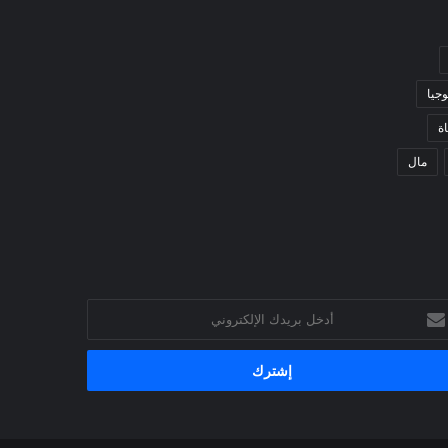
وجيا
ة
مال
خل
يدك
إلكتروني