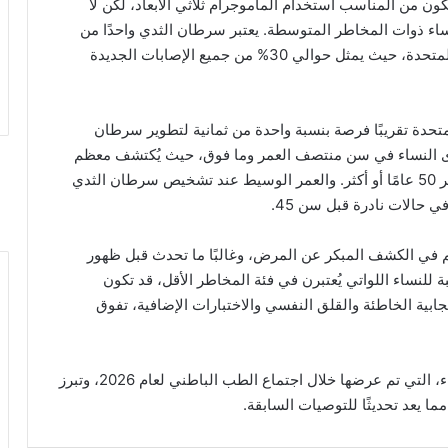
يكون من المناسب استخدام الماموجرام ثلاثي الأبعاد، لكن لا
اء ذوات المخاطر المتوسطة. يعتبر سرطان الثدي واحدًا من
أكثر أنواع السرطانات شيوعًا بين النساء في الولايات المتحدة، حيث يمثل حوالي 30% من جميع الإصابات الجديدة
حدة تقريبًا فرصة بنسبة واحدة من ثمانية لتطوير سرطان
ى النساء في سن منتصف العمر وما فوق، حيث يُكتشف معظم
حالات سرطان الثدي بين النساء اللواتي يبلغن من العمر 50 عامًا أو أكثر. والعمر الوسيط عند تشخيص سرطان الثدي
هم في الكشف المبكر عن المرض، وغالبًا ما تحدث قبل ظهور
ة للنساء اللواتي يُعتبرن في فئة المخاطر الأقل، قد تكون
جابية الخاطئة والقلق النفسي والاختبارات الإضافية، تفوق
تأتي هذه التوجيهات الجديدة من الكلية الأمريكية للأطباء، التي تم عرضها خلال اجتماع الطب الباطني لعام 2026، وتبرز
 يعد تحديثًا للتوصيات السابقة.