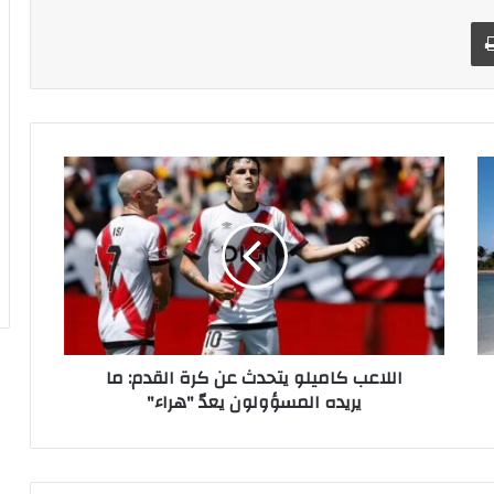
طباعة
ا
ل
ل
ا
ع
ب
ك
ا
م
اللاعب كاميلو يتحدث عن كرة القدم: ما
ي
يريده المسؤولون يعدّ "هراء"
ل
و
ي
ت
ح