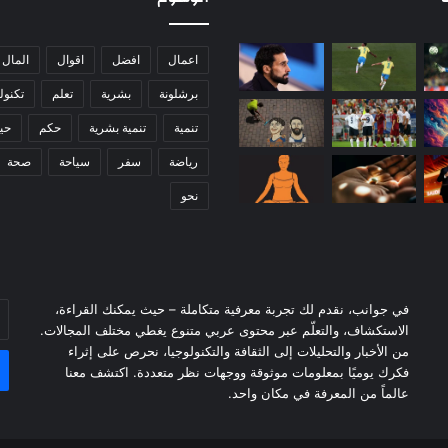
ل
م
س
اعمال
افضل
اقوال
المال
ؤ
برشلونة
بشرية
تعلم
تكنول
و
ل
تنمية
تنمية بشرية
حكم
حيا
و
ن
رياضة
سفر
سياحة
صحة
ي
نحو
ع
دّ
"
ه
ر
ا
في جوانب، نقدم لك تجربة معرفية متكاملة – حيث يمكنك القراءة،
أد
ء
الاستكشاف، والتعلّم عبر محتوى عربي متنوع يغطي مختلف المجالات.
بر
"
من الأخبار والتحليلات إلى الثقافة والتكنولوجيا، نحرص على إثراء
ال
فكرك يوميًا بمعلومات موثوقة ووجهات نظر متعددة. اكتشف معنا
عالماً من المعرفة في مكان واحد.