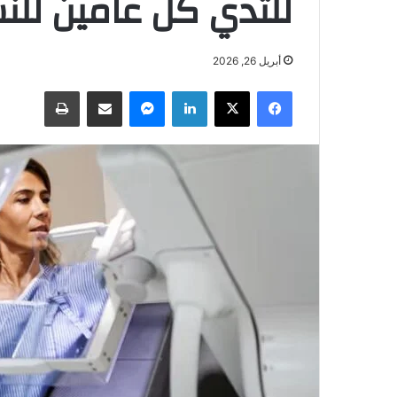
للثدي كل عامين للنس
أبريل 26, 2026
فيسبوك
‫X
لينكدإن
ماسنجر
مشاركة عبر البريد
طباعة