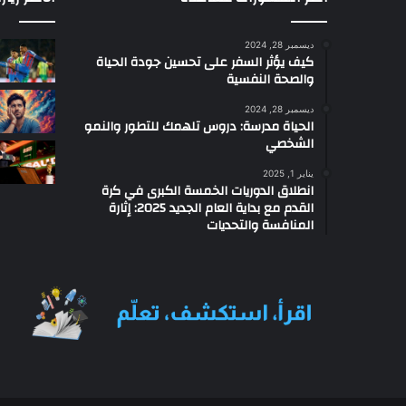
ه
ا
ديسمبر 28, 2024
ب
كيف يؤثر السفر على تحسين جودة الحياة
ع
والصحة النفسية
ي
دً
ديسمبر 28, 2024
الحياة مدرسة: دروس تلهمك للتطور والنمو
ا
الشخصي
ع
ن
يناير 1, 2025
ا
انطلاق الدوريات الخمسة الكبرى في كرة
ل
القدم مع بداية العام الجديد 2025: إثارة
ز
المنافسة والتحديات
ح
ا
م
ه
ذ
ا
ا
ل
ص