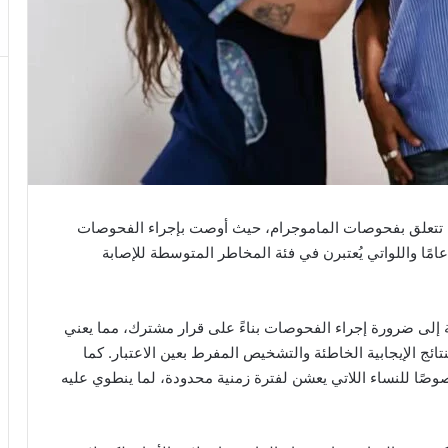
 للأطباء (ACP) توجيهات جديدة تتعلق بفحوصات الماموجرام، حيث أوصت بإجراء الفحوصات
 عامين للنساء اللواتي تتراوح أعمارهن بين 50 و74 عامًا واللواتي يُعتبرن في فئة المخاطر المتوسطة للإصابة
لى 49 عامًا، أشارت الكلية إلى ضرورة إجراء الفحوصات بناءً على قرار مشترك، مما يعني
تائج الإيجابية الخاطئة والتشخيص المفرط بعين الاعتبار. كما
عدم إجراء الفحوصات الروتينية بعد سن 74، خصوصًا للنساء اللاتي يعشن لفترة زمنية محدودة، لما ينطوي عليه