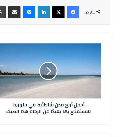
فيسبوك
‫X
لينكدإن
ماسنجر
مشاركة عبر البريد
شاركها
أ
ج
م
ل
أ
ر
ب
ع
م
أجمل أربع مدن شاطئية في فلوريدا
د
للاستمتاع بها بعيدًا عن الزحام هذا الصيف
ن
ش
ا
ط
ئ