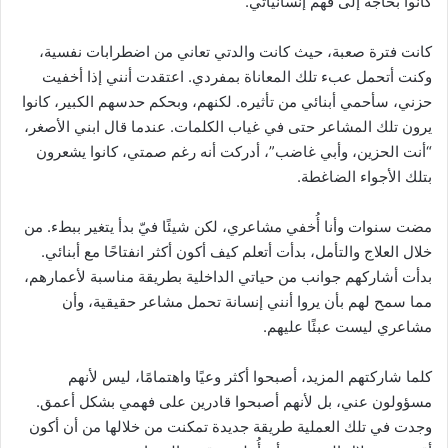
كانوا بحاجة إلى فهم إنسانياتي.
كانت فترة صعبة، حيث كانت والدتي تعاني من اضطرابات نفسية،
وكنت أتحمل عبء تلك المعاناة بمفردي. اعتقدت أنني إذا أخفيت
حزني، سأحمي أبنائي من تأثيره. لكنهم، وبحكم حدسهم الكبير، كانوا
يرون تلك المشاعر حتى في غياب الكلمات. عندما قال ابني الأصغر،
“أنت الحزين، وأبي غاضب”، أدركت أنه رغم صمتي، كانوا يشعرون
بتلك الأجواء الضاغطة.
مضت سنوات وأنا أُخفي مشاعري، لكن شيئًا فيّ بدأ يتغير ببطء. من
خلال العلاج والتأمل، بدأت أتعلم كيف أكون أكثر انفتاحًا مع أبنائي.
بدأت أشاركهم جوانب من حياتي الداخلية بطريقة مناسبة لأعمارهم،
مما سمح لهم بأن يروا أنني إنسانة تحمل مشاعر حقيقية، وأن
مشاعري ليست عبئًا عليهم.
كلما شاركتهم المزيد، أصبحوا أكثر وعيًا واهتمامًا، ليس لأنهم
مسؤولون عني، بل لأنهم أصبحوا قادرين على فهمي بشكل أعمق.
وجدت في تلك العملية طريقة جديدة تمكنت من خلالها من أن أكون