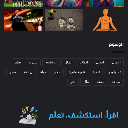
الوسوم
اعمال
افضل
اقوال
المال
برشلونة
بشرية
تعلم
تكنولوجيا
تنمية
تنمية بشرية
حكم
حياة
رياضة
سفر
سياحة
صحة
مال
نحو