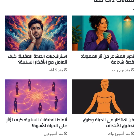
مقالات ذات صلة
و
ن
س
ا
ق
ل
ي
ق
م
ي
ة
ا
س
أ
ن
تحرير المشاعر من أثر الطفولة:
استراتيجيات الصحة العقلية: كيف
ي
قصة شجاعة
أتعامل مع الأفكار السلبية؟
ظ
منذ يوم واحد
منذ 5 أيام
ه
ر
ه
ع
ن
ق
ي
م
فن الانتظار في الحياة وطرق
أنماط العلاقات السلبية: كيف تؤثر
ت
تحقيق الأهداف
على الحياة الأسرية؟
ن
منذ أسبوع واحد
منذ أسبوعين
ا