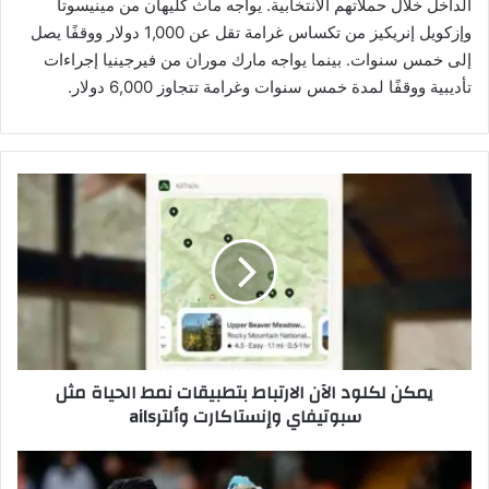
الداخل خلال حملاتهم الانتخابية. يواجه ماث كليهان من مينيسوتا
وإزكويل إنريكيز من تكساس غرامة تقل عن 1,000 دولار ووقفًا يصل
إلى خمس سنوات. بينما يواجه مارك موران من فيرجينيا إجراءات
تأديبية ووقفًا لمدة خمس سنوات وغرامة تتجاوز 6,000 دولار.
ي
م
ك
ن
ل
ك
ل
و
د
يمكن لكلود الآن الارتباط بتطبيقات نمط الحياة مثل
ا
سبوتيفاي وإنستاكارت وألترails
ل
آ
ن
د
ا
ي