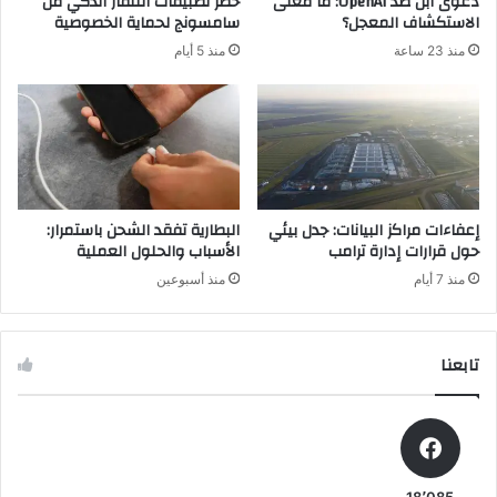
دعوى آبل ضد OpenAI: ما معنى
حظر تطبيقات التلفاز الذكي من
ي
ق
الاستكشاف المعجل؟
سامسونج لحماية الخصوصية
ا
ا
منذ 23 ساعة
منذ 5 أيام
ة
د
م
ه
ث
ق
ل
ل
س
ة
ب
د
و
ق
ت
ا
إعفاءات مراكز البيانات: جدل بيئي
البطارية تفقد الشحن باستمرار:
ي
ئ
حول قرارات إدارة ترامب
الأسباب والحلول العملية
ف
ق
منذ 7 أيام
منذ أسبوعين
ا
ا
ي
ل
و
ل
إ
تابعنا
ع
ن
ب
س
:
ت
“
ا
إ
ك
ذ
18٬085