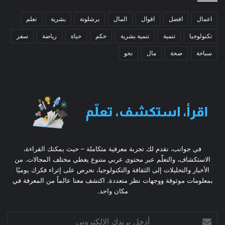
اعمال
افضل
اقوال
المال
برشلونة
بشرية
تعلم
تكنولوجيا
تنمية
تنمية بشرية
حكم
حياة
رياضة
سفر
سياحة
صحة
مال
نحو
في جوانب، نقدم لك تجربة معرفية متكاملة – حيث يمكنك القراءة،
الاستكشاف، والتعلّم عبر محتوى عربي متنوع يغطي مختلف المجالات. من
الأخبار والتحليلات إلى الثقافة والتكنولوجيا، نحرص على إثراء فكرك يوميًا
بمعلومات موثوقة ووجهات نظر متعددة. اكتشف معنا عالماً من المعرفة في
مكان واحد.
أدخل