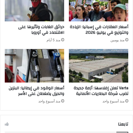
س
ة
ك
ا
ل
ل
م
غ
أسعار العقارات في إسبانيا: الزيادة
حرائق الغابات وتأثيرها على
ا
ا
والتوزيع في يوليو 2026
الاقتصاد في أوروبا
ي
ب
منذ يومين
منذ 5 أيام
ل
ا
م
ت
ع
:
ذ
ه
ه
ل
بً
ه
ا
ذ
؟
ه
Varta تعلن إفلاسها: أزمة جديدة
أسعار الوقود في إيطاليا: البنزين
ه
تضرب شركة البطاريات الألمانية
والديزل يضغطان على الأسر
ي
منذ أسبوع واحد
منذ أسبوع واحد
ا
ل
ط
تابعنا
ع
م