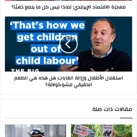
معجزة الاقتصاد الإيرلندي: لماذا ليس كل ما يلمع ذهبًا؟
ت
ص
ا
ا
د
س
ا
ت
ل
غ
إ
ل
ي
ا
ر
ل
ل
ا
ن
ل
استغلال الأطفال وإزالة الغابات: هل هذه هي الطعم
د
أ
الحقيقي للشوكولاتة؟
ي
ط
:
ف
ل
ا
م
ل
مقالات ذات صلة
ا
و
ذ
إ
ا
ز
ل
ا
ي
ل