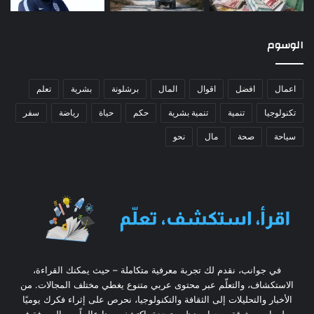
الوسوم
اعمال
افضل
اقوال
المال
برشلونة
بشرية
تعلم
تكنولوجيا
تنمية
تنمية بشرية
حكم
حياة
رياضة
سفر
سياحة
صحة
مال
نحو
في جوانب، نقدم لك تجربة معرفية متكاملة – حيث يمكنك القراءة،
الاستكشاف، والتعلّم عبر محتوى عربي متنوع يغطي مختلف المجالات. من
الأخبار والتحليلات إلى الثقافة والتكنولوجيا، نحرص على إثراء فكرك يوميًا
بمعلومات موثوقة ووجهات نظر متعددة. اكتشف معنا عالماً من المعرفة في