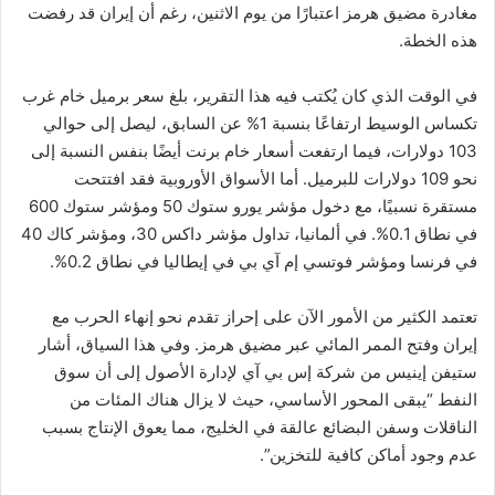
مغادرة مضيق هرمز اعتبارًا من يوم الاثنين، رغم أن إيران قد رفضت
هذه الخطة.
في الوقت الذي كان يُكتب فيه هذا التقرير، بلغ سعر برميل خام غرب
تكساس الوسيط ارتفاعًا بنسبة 1% عن السابق، ليصل إلى حوالي
103 دولارات، فيما ارتفعت أسعار خام برنت أيضًا بنفس النسبة إلى
نحو 109 دولارات للبرميل. أما الأسواق الأوروبية فقد افتتحت
مستقرة نسبيًا، مع دخول مؤشر يورو ستوك 50 ومؤشر ستوك 600
في نطاق 0.1%. في ألمانيا، تداول مؤشر داكس 30، ومؤشر كاك 40
في فرنسا ومؤشر فوتسي إم آي بي في إيطاليا في نطاق 0.2%.
تعتمد الكثير من الأمور الآن على إحراز تقدم نحو إنهاء الحرب مع
إيران وفتح الممر المائي عبر مضيق هرمز. وفي هذا السياق، أشار
ستيفن إينيس من شركة إس بي آي لإدارة الأصول إلى أن سوق
النفط “يبقى المحور الأساسي، حيث لا يزال هناك المئات من
الناقلات وسفن البضائع عالقة في الخليج، مما يعوق الإنتاج بسبب
عدم وجود أماكن كافية للتخزين”.