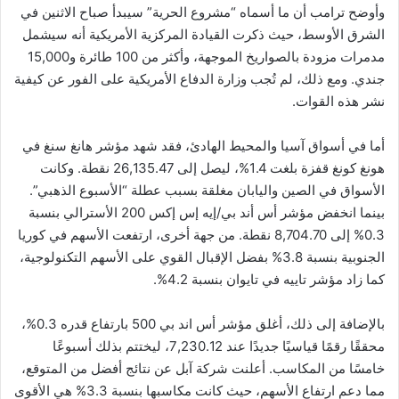
وأوضح ترامب أن ما أسماه “مشروع الحرية” سيبدأ صباح الاثنين في
الشرق الأوسط، حيث ذكرت القيادة المركزية الأمريكية أنه سيشمل
مدمرات مزودة بالصواريخ الموجهة، وأكثر من 100 طائرة و15,000
جندي. ومع ذلك، لم تُجب وزارة الدفاع الأمريكية على الفور عن كيفية
نشر هذه القوات.
أما في أسواق آسيا والمحيط الهادئ، فقد شهد مؤشر هانغ سنغ في
هونغ كونغ قفزة بلغت 1.4%، ليصل إلى 26,135.47 نقطة. وكانت
الأسواق في الصين واليابان مغلقة بسبب عطلة “الأسبوع الذهبي”.
بينما انخفض مؤشر أس أند بي/إيه إس إكس 200 الأسترالي بنسبة
0.3% إلى 8,704.70 نقطة. من جهة أخرى، ارتفعت الأسهم في كوريا
الجنوبية بنسبة 3.8% بفضل الإقبال القوي على الأسهم التكنولوجية،
كما زاد مؤشر تاييه في تايوان بنسبة 4.2%.
بالإضافة إلى ذلك، أغلق مؤشر أس اند بي 500 بارتفاع قدره 0.3%،
محققًا رقمًا قياسيًا جديدًا عند 7,230.12، ليختتم بذلك أسبوعًا
خامسًا من المكاسب. أعلنت شركة آبل عن نتائج أفضل من المتوقع،
مما دعم ارتفاع الأسهم، حيث كانت مكاسبها بنسبة 3.3% هي الأقوى