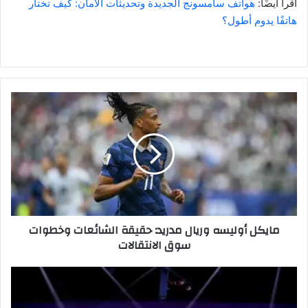
اقرأ أيضًا:
هواتف سامسونج الجديدة وتحديثات الأمان: كيف تختار
هاتفًا يدوم أطول؟
مايكل
أوليسه
وريال
مدريد:
حقيقة
الشائعات
وخطوات
سوق
الانتقالات
مايكل أوليسه وريال مدريد: حقيقة الشائعات وخطوات
سوق الانتقالات
تسريحات
وظائف
مايكروسوفت: