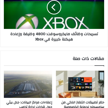
4800
وظيفة
وإعادة
هيكلة
كبيرة
في
تسريحات وظائف مايكروسوفت: 4800 وظيفة وإعادة
Xbox
هيكلة كبيرة في Xbox
مقالات ذات صلة
حظر تطبيقات التلفاز الذكي من
إعفاءات مراكز البيانات: جدل بيئي
سامسونج لحماية الخصوصية
حول قرارات إدارة ترامب