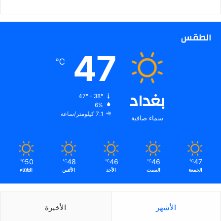
الطقس
47
℃
بغداد
47º - 38º
6%
7.1 كيلومتر/ساعة
سماء صافية
50
48
46
46
47
℃
℃
℃
℃
℃
الجمعة
السبت
الأحد
الأثنين
الثلاثاء
الأشهر
الأخيرة