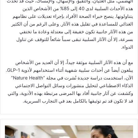
الهضمي، مثل الغثيان، والتقيؤ، والإسهال، والإمساك، حيث قد تحدث
هذه الأحداث السلبية لدى 40 إلى 85% من الأشخاص الذين
يتناولونها. ينصح خبراء الصحة الأفراد بإجراء تعديلات على نظامهم
الغذائي للمساعدة في تقليل هذه الآثار. وعلى الرغم من أن الكثير
من هذه الآثار جانبية تكون خفيفة إلى معتدلة وعادة ما تختفي
بسرعة، إلا أن الآثار السلبية تبقى سبباً شائعاً للتوقف عن تناول
الدواء.
مع أن هذه الآثار السلبية موثقة جيداً، إلا أن العديد من الأشخاص
يبلغون أيضاً عن أحداث سلبية شفهية أثناء استخدامهم لأدوية GLP-1.
الآن، استخدمت دراسة جديدة نُشرت في مجلة “Nature Health”
الذكاء الاصطناعي لتحليل منشورات وسائل التواصل الاجتماعي
وكشفت عن آثار جانبية أفاد بها المرضى مرتبطة بهذه الأدوية، والتي
قد لا تكون قد تم توثيقها بالكامل بعد في التجارب السريرية.
أ
د