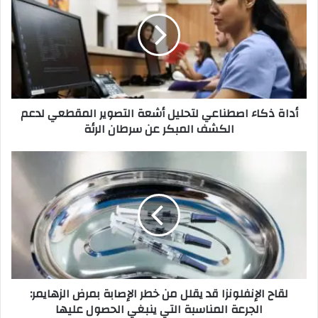
ا
ة
ذ
ك
ا
ء
ا
أداة ذكاء اصطناعي لتحليل أشعة التصوير المقطعي لدعم
ص
الكشف المبكر عن سرطان الرئة
ط
ن
ا
ل
ع
ق
ي
ا
ل
ح
ت
ا
ح
ل
ل
إ
ي
ن
ل
ف
لقاح الإنفلونزا قد يقلل من خطر الإصابة بمرض الزهايمر:
أ
ل
الجرعة المناسبة التي ينبغي الحصول عليها
ش
و