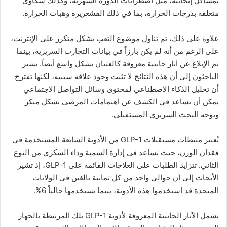
بمشاكل إنجابية، مثل اضطرابات الدورة الشهرية، وكذلك شكاوى
متعلقة بدرجات الحرارة، بما في ذلك القشعريرة وهبات الحرارة.
علاوة على ذلك، تم تناول موضوع التعب بشكل متكرر على الإنترنت،
على الرغم من أنه لم يكن بارزاً في بيانات التجارب السريرية، بينما
تم الإبلاغ عن آثار جانبية معروفة كالغثيان بشكل واسع أيضاً. يشير
الباحثون إلى أن هذه النتائج لا تثبت وجود علاقة سببية، لكنها تقترح
أن تحليل الذكاء الاصطناعي لمحتوى وسائل التواصل الاجتماعي
يمكن أن يساعد في الكشف عن اهتمامات المرضى بشكل مبكر
ويوجه البحث السريري المستقبلي.
تُعتبر مثبطات مستقبلات GLP-1 من الأدوية الشائعة المستخدمة في
فقدان الوزن، حيث تساعد في إدارة السمنة وداء السكري من النوع
الثاني. تتزايد الطلبات على العلاجات القائمة على GLP-1، إذ تشير
الأبحاث إلى أن حوالي واحد من كل ثمانية بالغين في الولايات
المتحدة قد استخدموا هذه الأدوية، بينما يستخدمها حالياً 6%.
تشمل الآثار الجانبية المعروفة لأدوية GLP-1 تلك المرتبطة بالجهاز