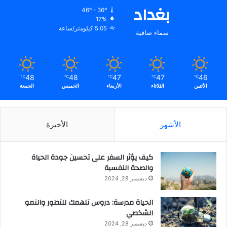
بغداد
ن
46º - 36º
ا
17%
س
5.05 كيلومتر/ساعة
سماء صافية
ب
ة
ا
ل
48
48
47
47
46
℃
℃
℃
℃
℃
ت
الأثنين
الثلاثاء
الأربعاء
الخميس
الجمعة
ي
ي
ن
الأشهر
الأخيرة
ب
غ
ي
كيف يؤثر السفر على تحسين جودة الحياة
ا
والصحة النفسية
ل
ح
ديسمبر 28, 2024
ص
و
الحياة مدرسة: دروس تلهمك للتطور والنمو
ل
الشخصي
ع
ديسمبر 28, 2024