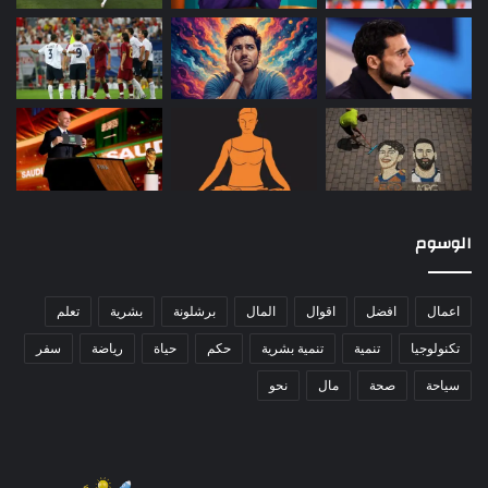
الوسوم
اعمال
افضل
اقوال
المال
برشلونة
بشرية
تعلم
تكنولوجيا
تنمية
تنمية بشرية
حكم
حياة
رياضة
سفر
سياحة
صحة
مال
نحو