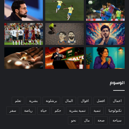
الوسوم
اعمال
افضل
اقوال
المال
برشلونة
بشرية
تعلم
تكنولوجيا
تنمية
تنمية بشرية
حكم
حياة
رياضة
سفر
سياحة
صحة
مال
نحو