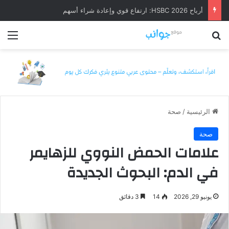
أرباح HSBC 2026: ارتفاع قوي وإعادة شراء أسهم
بحث عن
الق
الرئيسية
/
صحة
صحة
علامات الحمض النووي للزهايمر
في الدم: البحوث الجديدة
يونيو 29, 2026
14
3 دقائق