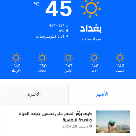
45
℃
بغداد
46º - 38º
8%
5.01 كيلومتر/ساعة
سماء صافية
49
50
47
46
46
℃
℃
℃
℃
℃
السبت
الأحد
الأثنين
الثلاثاء
الأربعاء
الأشهر
الأخيرة
كيف يؤثر السفر على تحسين جودة الحياة
والصحة النفسية
ديسمبر 28, 2024