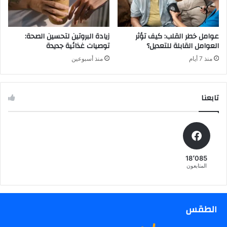
عوامل خطر القلب: كيف تؤثر
زيادة البروتين لتحسين الصحة:
العوامل القابلة للتعديل؟
توصيات غذائية جديدة
منذ 7 أيام
منذ أسبوعين
تابعنا
18٬085
المتابعون
الطقس