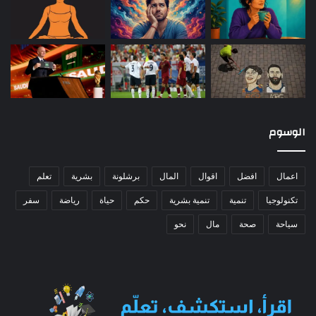
الوسوم
اعمال
افضل
اقوال
المال
برشلونة
بشرية
تعلم
تكنولوجيا
تنمية
تنمية بشرية
حكم
حياة
رياضة
سفر
سياحة
صحة
مال
نحو