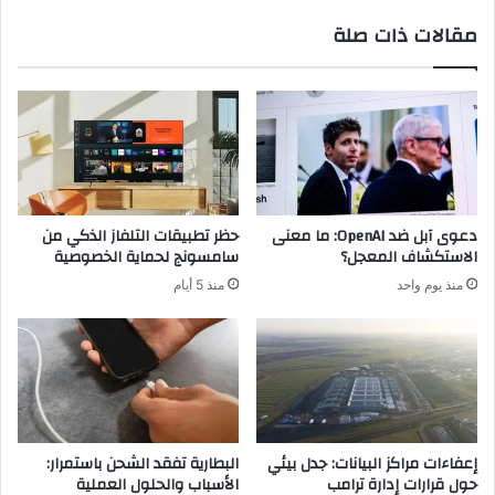
ج
م
مقالات ذات صلة
ه
ي
و
ت
د
ا
ت
أ
ي
ج
م
و
ك
ر
و
ه
ك
م
دعوى آبل ضد OpenAI: ما معنى
حظر تطبيقات التلفاز الذكي من
ع
الاستكشاف المعجل؟
سامسونج لحماية الخصوصية
ن
منذ يوم واحد
منذ 5 أيام
ك
ل
ض
غ
ط
ة
ع
ل
إعفاءات مراكز البيانات: جدل بيئي
البطارية تفقد الشحن باستمرار:
ى
حول قرارات إدارة ترامب
الأسباب والحلول العملية