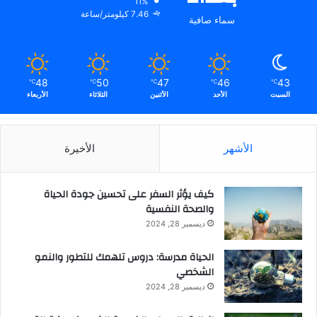
11%
7.46 كيلومتر/ساعة
سماء صافية
48
50
47
46
43
℃
℃
℃
℃
℃
السبت
الأحد
الأثنين
الثلاثاء
الأربعاء
الأشهر
الأخيرة
كيف يؤثر السفر على تحسين جودة الحياة
والصحة النفسية
ديسمبر 28, 2024
الحياة مدرسة: دروس تلهمك للتطور والنمو
الشخصي
ديسمبر 28, 2024