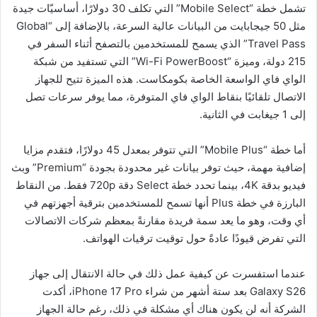
تشمل خطة “Mobile Select” التي تكلف 30 دولارًا، أساسيّات جيدة
مثل 50 جيجابايت من البيانات عالية السرعة، بالإضافة إلى “Global
Travel Pass” الذي يسمح للمستخدمين بالتصفح أثناء السفر في
215 دولة، وميزة “Wi-Fi PowerBoost” التي تستفيد من شبكة
الواي فاي الواسعة الخاصة بكومكاست. هذه الميزة تتيح للجهاز
الاتصال تلقائيًا بنقاط الواي فاي المتوفرة، مما يوفر سرعات تصل
إلى 1 جيغابت في الثانية.
أما خطة “Mobile Plus” التي تتوفر بمعدل 45 دولارًا، فتقدم مزايا
إضافية مهمة، حيث توفر بيانات غير محدودة بجودة “Premium” وبث
فيديو بدقة 4K، بينما تحدد خطة Select دقة 720p فقط. من النقاط
البارزة في خطة Plus أنها تسمح للمستخدمين بترقية أجهزتهم في
أي وقت، وهو ما يعد سمة فريدة مقارنةً بمعظم شركات الاتصالات
التي تفرض قيودًا عادةً حول توقيت ترقيات الهواتف.
عندما استفسرت عن كيفية عمل ذلك في حالة الانتقال إلى جهاز
Galaxy S26 بعد ستة أشهر من شراء iPhone 17 Pro، أكدت
الشركة أنه لن يكون هناك أي مشكلة في ذلك، رغم حالة الجهاز