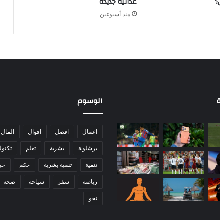
؟
غذائية جديدة
ز
منذ أسبوعين
خ
ط
ر
ا
ل
إ
ص
ا
ب
ة
الوسوم
ة
ب
أ
اعمال
افضل
اقوال
المال
م
برشلونة
بشرية
تعلم
تكنول
ر
ا
تنمية
تنمية بشرية
حكم
حيا
ض
ا
رياضة
سفر
سياحة
صحة
ل
نحو
ق
ل