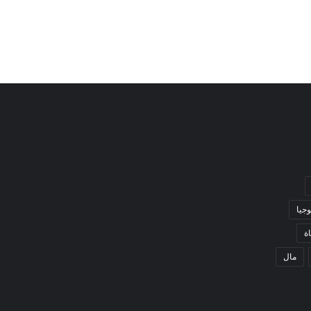
وجيا
ة
مال