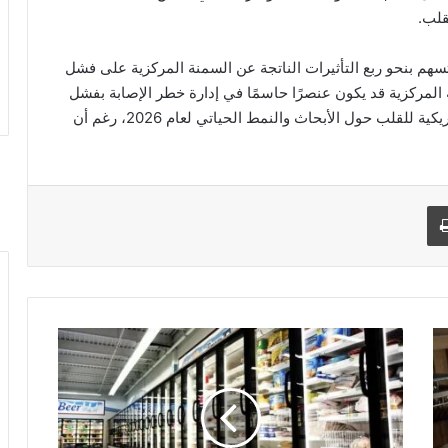
قلب.
ا تسهم بنحو ربع التأثيرات الناتجة عن السمنة المركزية على فشل
ة المركزية قد يكون عنصرًا حاسمًا في إدارة خطر الإصابة بفشل
القلب. تم تقديم هذه النتائج خلال جلسات الجمعية الأمريكية للقلب حول الأبحاث والنمط الحياتي لعام 2026، رغم أن
طباعة
ا
ل
أ
ط
ع
م