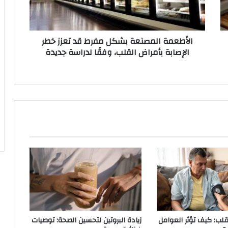
ة
ا
ل
الأطعمة المصنعة بشكل مفرط قد تعزز خطر
م
الإصابة بأمراض القلب، وفقًا لدراسة جديدة
ص
ن
ع
ة
ب
ش
ك
ل
م
ف
ر
ط
ق
د
ت
ع
لب: كيف تؤثر العوامل
زيادة البروتين لتحسين الصحة: توصيات
ز