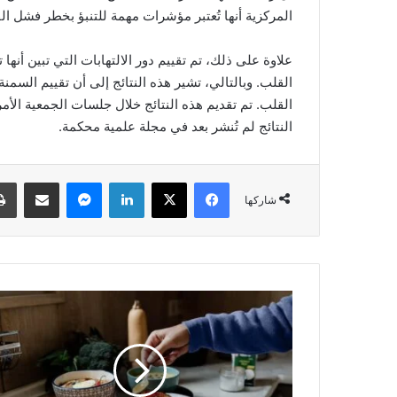
المركزية أنها تُعتبر مؤشرات مهمة للتنبؤ بخطر فشل ال
علاوة على ذلك، تم تقييم دور الالتهابات التي تبين أنه
القلب. وبالتالي، تشير هذه النتائج إلى أن تقييم السمن
النتائج لم تُنشر بعد في مجلة علمية محكمة.
فيسبوك
‫X
لينكدإن
ماسنجر
مشاركة عبر البريد
شاركها
ن
ظ
ا
م
غ
ذ