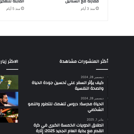
مقارنة مع الستاتين
القابلة للتعديل
ض
منذ 3 أيام
منذ 5 أيام
ا
ل
ز
ه
ا
ي
م
ر
:
أكثر المنشورات مشاهدة
الاكثر زيار
ك
ي
ديسمبر 28, 2024
ف
كيف يؤثر السفر على تحسين جودة الحياة
ي
والصحة النفسية
م
ك
ديسمبر 28, 2024
الحياة مدرسة: دروس تلهمك للتطور والنمو
ن
الشخصي
أ
ن
يناير 1, 2025
ي
انطلاق الدوريات الخمسة الكبرى في كرة
ؤ
القدم مع بداية العام الجديد 2025: إثارة