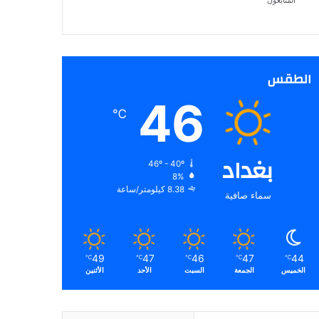
المتابعون
الطقس
46
℃
بغداد
46º - 40º
8%
8.38 كيلومتر/ساعة
سماء صافية
49
47
46
47
44
℃
℃
℃
℃
℃
الخميس
الجمعة
السبت
الأحد
الأثنين