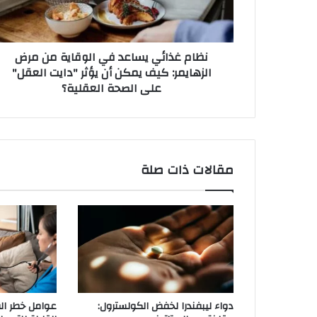
ا
ئ
ي
نظام غذائي يساعد في الوقاية من مرض
ي
الزهايمر: كيف يمكن أن يؤثر "دايت العقل"
س
على الصحة العقلية؟
ا
ع
د
ف
ي
ا
مقالات ذات صلة
ل
و
ق
ا
ي
ة
م
ن
م
دواء ليبفندرا لخفض الكولسترول:
عوامل خطر الق
ر