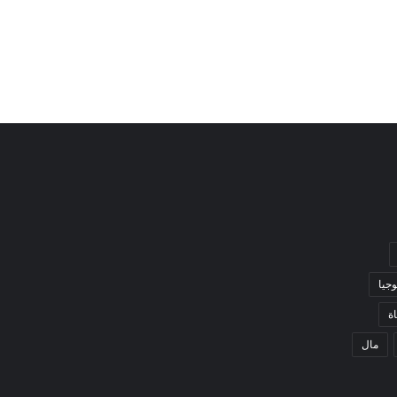
وجيا
ة
مال