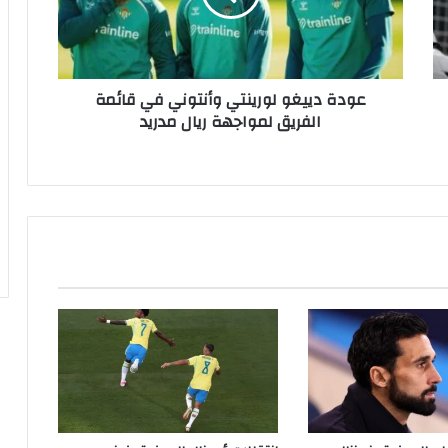
ي
ي
غ
و
عودة دييغو لورينتي وأنتوني في قائمة
ل
الفريق لمواجهة ريال مدريد
و
ر
ي
ن
ت
ي
و
أ
ن
ت
و
ن
ي
ف
ي
ق