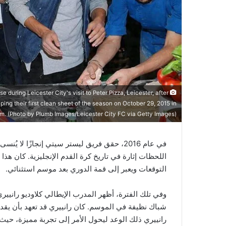
ring Leicester City's visit to Peter Pizza, Leicester, after
ping their first clean sheet of the season on October 29, 2015 in
om. (Photo by Plumb Images/Leicester City FC via Getty Images)
في عام 2016، حقق فريق ليستر سيتي إنجازًا لا
اللحظات إثارة في تاريخ كرة القدم الإنجليزية. كان هذا
التوقعات ويعبر إلى قمة الدوري بعد موسم استثنائي.
وفي تلك الفترة، أظهر المدرب الإيطالي كلاوديو رانييري إ
شباك نظيفة في الموسم. كان رانييري قد تعهد بأن يقد
رانييري ذلك الوعد ليحول الأمر إلى تجربة مميزة، حيث أ