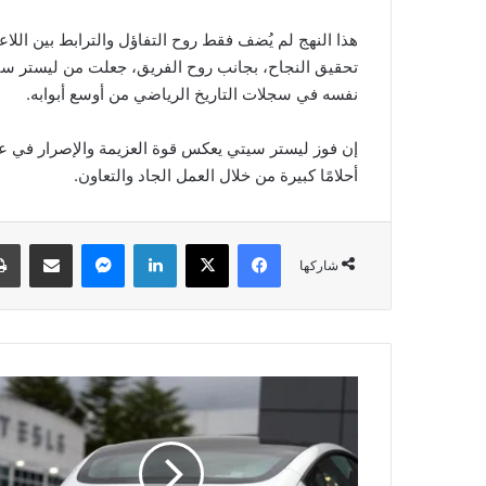
هذا النهج لم يُضف فقط روح التفاؤل والترابط بين اللاعب
تحقيق النجاح، بجانب روح الفريق، جعلت من ليستر سيت
نفسه في سجلات التاريخ الرياضي من أوسع أبوابه.
إن فوز ليستر سيتي يعكس قوة العزيمة والإصرار في عا
أحلامًا كبيرة من خلال العمل الجاد والتعاون.
فيسبوك
‫X
لينكدإن
ماسنجر
مشاركة عبر البريد
شاركها
ت
س
ل
ا
ت