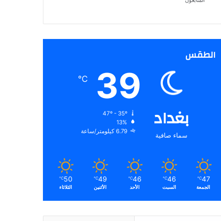
المتابعون
الطقس
39
℃
بغداد
47º - 35º
13%
6.79 كيلومتر/ساعة
سماء صافية
50
49
46
46
47
℃
℃
℃
℃
℃
الجمعة
السبت
الأحد
الأثنين
الثلاثاء