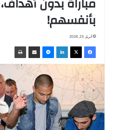
مباراة بدون أهداف،
بأنفسهم!
أبريل 23, 2026
فيسبوك
‫X
لينكدإن
ماسنجر
مشاركة عبر البريد
طباعة