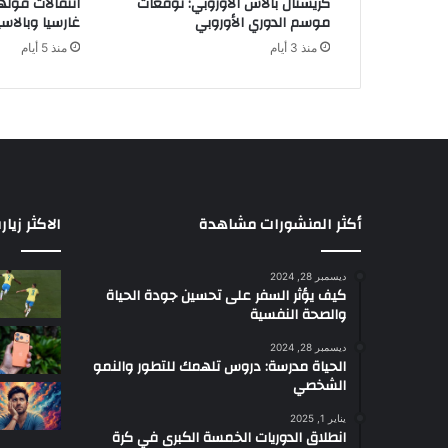
كريستال بالاس الأوروبي: توقعات
انتقالات فولها
و
موسم الدوري الأوروبي
غارسيا وبالاس
د
منذ 3 أيام
منذ 5 أيام
ي
ل
ا
ت
2
0
1
9
إ
أكثر المنشورات مشاهدة
الاكثر زيار
ل
ى
ديسمبر 28, 2024
2
كيف يؤثر السفر على تحسين جودة الحياة
0
والصحة النفسية
2
3
ديسمبر 28, 2024
الحياة مدرسة: دروس تلهمك للتطور والنمو
ا
الشخصي
ل
ت
يناير 1, 2025
ي
انطلاق الدوريات الخمسة الكبرى في كرة