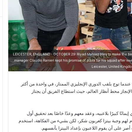
LEICESTER, ENGLAND - OCTOBER 29: Riyad Mahrez tries to make the base du
manager Claudio Ranieri kept his promise of pizza for his squad after kee
Leicester, United Kingd
 يُنسى عندما توج بلقب الدوري الإنجليزي الممتاز، في واحدة من أكثر
 الإنجاز محط أنظار العالم، حيث استطاع الفريق أن يجتاز
يمانًا كبيرًا بلاعبيه، وعقد معهم وعدًا خاصًا بعد تحقيق أول
م لهم وجبة بيتزا كعربون شكر، لكن بشيء من الفكاهة، استخدم
صر على أن يقوم اللاعبون بإعداد البيتزا بأنفسهم.