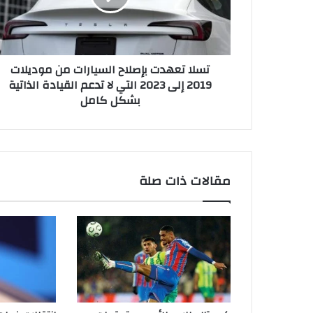
ع
ه
د
ت
تسلا تعهدت بإصلاح السيارات من موديلات
ب
2019 إلى 2023 التي لا تدعم القيادة الذاتية
إ
بشكل كامل
ص
ل
ا
ح
ا
ل
مقالات ذات صلة
س
ي
ا
ر
ا
ت
م
ن
م