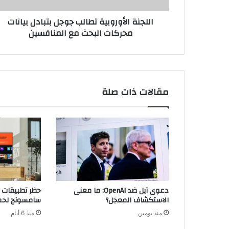
أ
اللجنة الأوروبية تطالب جوجل بتبادل بيانات
و
محركات البحث مع المنافسين
ر
و
ب
ي
ة
ت
مقالات ذات صلة
ط
ا
ل
ب
ج
و
ج
ل
ب
دعوى آبل ضد OpenAI: ما معنى
حظر تطبيقات ا
ت
الاستكشاف المعجل؟
سامسونج لحما
ب
منذ يومين
منذ 6 أيام
ا
د