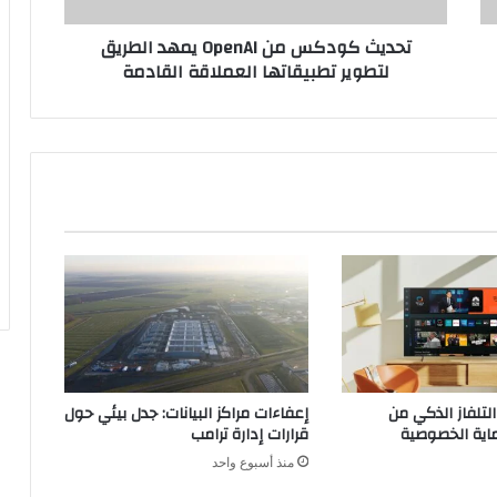
ك
تحديث كودكس من OpenAI يمهد الطريق
س
لتطوير تطبيقاتها العملاقة القادمة
م
ن
O
p
e
n
A
I
ي
م
ه
د
ا
ل
ط
لتلفاز الذكي من
إعفاءات مراكز البيانات: جدل بيئي حول
ر
ية الخصوصية
قرارات إدارة ترامب
ي
منذ أسبوع واحد
ق
ل