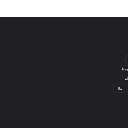
وجيا
ة
مال