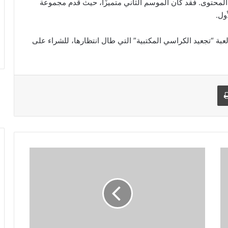
المحتوى. فقد كان الموسم الثاني متميزًا، حيث قدم مجموعة
ول.
 لعبة “تجعيد الكراسي المكتبية” التي طال انتظارها، للشراء على
طباعة
ت
ح
د
ي
ث
ك
و
د