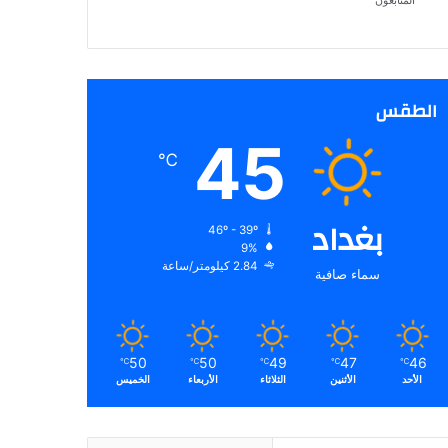
المتابعون
الطقس
45
℃
بغداد
46º - 39º
9%
2.84 كيلومتر/ساعة
سماء صافية
50
50
49
47
46
℃
℃
℃
℃
℃
الأحد
الأثنين
الثلاثاء
الأربعاء
الخميس