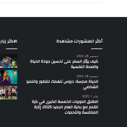
ل
ب
ي
ا
ن
ا
ت
أكثر المنشورات مشاهدة
الاكثر زيار
م
ح
ديسمبر 28, 2024
ر
كيف يؤثر السفر على تحسين جودة الحياة
ك
والصحة النفسية
ا
ت
ديسمبر 28, 2024
الحياة مدرسة: دروس تلهمك للتطور والنمو
ا
الشخصي
ل
ب
يناير 1, 2025
ح
انطلاق الدوريات الخمسة الكبرى في كرة
ث
القدم مع بداية العام الجديد 2025: إثارة
م
المنافسة والتحديات
ع
ا