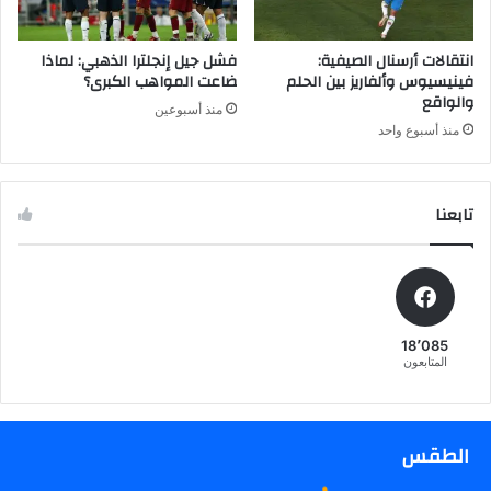
ي
ش
ه
ب
ب
ح
انتقالات أرسنال الصيفية:
فشل جيل إنجلترا الذهبي: لماذا
خ
ا
فينيسيوس وألفاريز بين الحلم
ضاعت المواهب الكبرى؟
ص
والواقع
ل
منذ أسبوعين
و
ه
منذ أسبوع واحد
ص
ب
ك
و
ا
ط
تابعنا
ر
ف
ا
خ
ا
ل
18٬085
المتابعون
الطقس