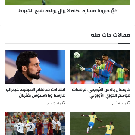
ل
ا
غيّر جيرونا مساره لكنه لا يزال يواجه شبح الهبوط
ه
م
ل
س
ص
ا
ا
ر
مقالات ذات صلة
ل
ه
ح
ل
ف
ك
ر
ن
ي
ه
ق
ل
ي
ا
ه
ي
و
ز
كريستال بالاس الأوروبي: توقعات
انتقالات فولهام الصيفية: غونزالو
م
ا
موسم الدوري الأوروبي
غارسيا وبالاسيوس يقتربان
ا
ل
منذ 4 أيام
منذ 6 أيام
أ
ي
ف
و
ك
ا
ر
ج
ف
ه