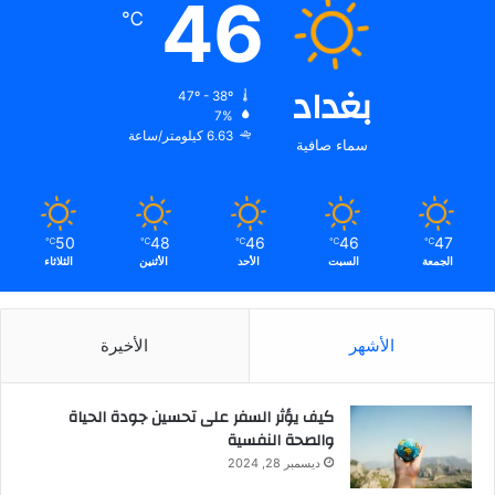
46
℃
بغداد
47º - 38º
7%
6.63 كيلومتر/ساعة
سماء صافية
50
48
46
46
47
℃
℃
℃
℃
℃
الجمعة
السبت
الأحد
الأثنين
الثلاثاء
الأشهر
الأخيرة
كيف يؤثر السفر على تحسين جودة الحياة
والصحة النفسية
ديسمبر 28, 2024