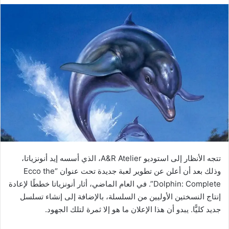
تتجه الأنظار إلى استوديو A&R Atelier، الذي أسسه إيد أنونزياتا،
وذلك بعد أن أعلن عن تطوير لعبة جديدة تحت عنوان “Ecco the
Dolphin: Complete”. في العام الماضي، أثار أنونزياتا خططًا لإعادة
إنتاج النسختين الأوليين من السلسلة، بالإضافة إلى إنشاء تسلسل
جديد كليًّا. يبدو أن هذا الإعلان ما هو إلا ثمرة لتلك الجهود.