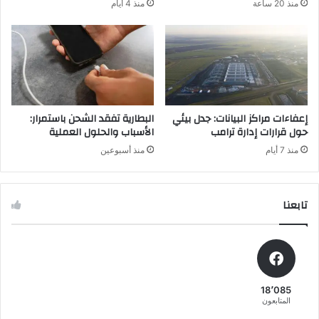
منذ 20 ساعة
منذ 4 أيام
ب
ي
ب
ك
ا
ا
ل
ن
ت
و
د
و
ا
إ
و
س
إعفاءات مراكز البيانات: جدل بيئي
البطارية تفقد الشحن باستمرار:
ل
ب
حول قرارات إدارة ترامب
الأسباب والحلول العملية
ا
ا
منذ 7 أيام
منذ أسبوعين
ل
ن
د
ي
ا
و
خ
تابعنا
ل
ل
:
ي
ا
ل
ت
و
18٬085
ق
المتابعون
ع