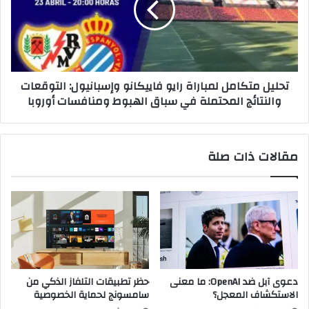
س
ل
ي
م
ا
ت
س
ك
ي
ا
تحليل متكامل لمباراة رايو فاييكانو وإسبانيول: التوقعات
ي
م
والنتائج المحتملة في سباق الهبوط ومنافسات أوروبا
ن
ل
ع
ل
ن
م
م
ب
مقالات ذات صلة
ن
ا
صّ
ر
ة
ا
ك
ة
ا
ر
ل
ا
ش
ي
ـ
و
ي
ف
دعوى آبل ضد OpenAI: ما معنى
حظر تطبيقات التلفاز الذكي من
ب
ا
الاستكشاف المعجل؟
سامسونج لحماية الخصوصية
س
ي