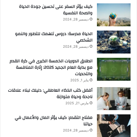
كيف يؤثر السفر على تحسين جودة الحياة
ا
والصحة النفسية
ق
ا
ديسمبر 28, 2024
ل
ه
الحياة مدرسة: دروس تلهمك للتطور والنمو
ب
الشخصي
و
ديسمبر 28, 2024
ط
و
انطلاق الدوريات الخمسة الكبرى في كرة القدم
م
مع بداية العام الجديد 2025: إثارة المنافسة
ن
والتحديات
ا
يناير 1, 2025
ف
أفضل كتب الذكاء العاطفي: دليلك لبناء علاقات
س
ناجحة وحياة متوازنة
ا
ت
مارس 21, 2025
أ
و
مفتاح التقدم: كيف يؤثر المال والأعمال في
ر
حياتنا
و
ديسمبر 28, 2024
ب