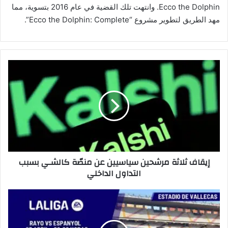
Ecco the Dolphin. وانتهت تلك القضية في عام 2016 بتسوية، مما
مهد الطريق لتطوير مشروع “Ecco the Dolphin: Complete”.
إ
ي
ق
ا
ف
ث
ل
ا
ث
إيقاف ثلاثة مرشحين سياسيين عن منصّة كالشـي بسبب
ة
التداول الداخلي
م
ر
ش
ت
ح
ح
ي
ل
ن
ي