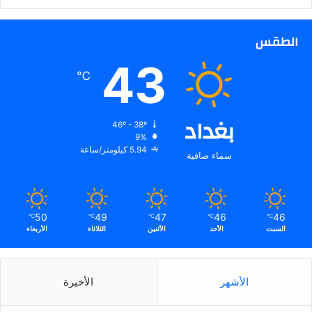
ا
ت
و
الطقس
ا
43
ل
℃
ن
ت
ا
بغداد
ئ
46º - 38º
ج
9%
ا
5.94 كيلومتر/ساعة
سماء صافية
ل
م
ح
ت
50
49
47
46
46
℃
℃
℃
℃
℃
م
السبت
الأحد
الأثنين
الثلاثاء
الأربعاء
ل
ة
ف
الأشهر
الأخيرة
ي
س
ب