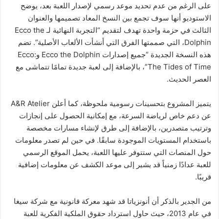
على الرغم من عدم تحديد موعد رسمي لإصدار اللعبة بعد، يوضح
الاستوديو أنها سوف تجمع بين النسخ المعاد تصميمها والعنوان
الثالث في حزمة واحدة تهدف لتقديم “التجربة النهائية لـ Ecco the
Dolphin، التي صممتها الفرق التي أنشأت الألعاب الأصلية”. تضم
هذه النسخة الجديدة “جميع إصدارات Ecco the Dolphin وEcco:
The Tides of Time”، بالإضافة إلى لعبة جديدة تمامًا تتماشى مع
العصر الحديث.
يتميز المشروع بتحسينات رسومية ملحوظة، كما أعلن A&R Atelier
عن دعم خاص لرياضة السرعة، مع إمكانية الحصول على إنجازات
وترتيب متصدرين، بالإضافة إلى طرق لإنشاء مسارات مخصصة
باستخدام المستويات الموجودة سابقًا. في حين لم تصدر معلومات
حول المنصات التي ستتوفر عليها اللعبة، يحمل الموقع الرسمي
للعبة عدادًا زمنياً قد يشير إلى موعد الكشف عن معلومات إضافية
قريبًا.
من الجدير بالذكر أن أنونزياتا قد شهد معركة قانونية مع شركة سيغا
في عام 2013، حيث حاول استرداد حقوق الملكية الفكرية للعبة