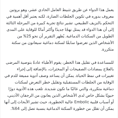
يعمل هذا الدواء عن طريق تثبيط العامل الحادي عشر، وهو بروتين
معروف بدوره في تكوين الجلطات الضارة، لكنه يعتبر أقل أهمية في
التحكم بالنزيف الطبيعي. تشير نتائج تجربة كبيرة من المرحلة الثالثة
إلى أن هذا الدواء قد يمثل نهجًا جديدًا وأكثر أمانًا للوقاية على المدى
الطويل من السكتات الدماغية. يُظهر التقرير أن نحو 25% من
الأشخاص الذين تعرضوا سابقًا لسكتة دماغية سيعانون من سكتة
متكررة.
للمساعدة في تقليل هذا الخطر، يقوم الأطباء عادةً بتوصية المرضى
بالعلاج بمضادات الصفيحات أو المخثرات، بالإضافة إلى إجراء
تغييرات في نمط الحياة. يمكن أن يساعد وصف أدوية مميعة للدم في
الوقاية من الجلطات المستقبلية وتقليل خطر التعرض لسكتات
دماغية متكررة، والتي غالبًا ما تكون شديدة. تلعب هذه الأدوية دورًا
حيويًا بشكل خاص لدى الأشخاص الذين يعانون من الرجفان الأذيني،
أو أسباب قلبية Embolic عالية الخطورة، حيث تشير الأبحاث إلى أنها
يمكن أن تقلل من خطورة السكتة الدماغية بنسبة تصل إلى 64%.