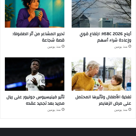
أرباح HSBC 2026: ارتفاع قوي
تحرير المشاعر من أثر الطفولة:
وإعادة شراء أسهم
قصة شجاعة
منذ يومين
منذ يومين
تغذية الأطفال وتأثيرها المحتمل
تأثير فينيسيوس جونيور على ريال
على مرض الزهايمر
مدريد بعد تجديد عقده
منذ يومين
منذ يومين