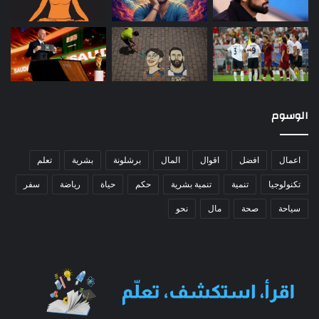
الوسوم
اعمال
افضل
اقوال
المال
برشلونة
بشرية
تعلم
تكنولوجيا
تنمية
تنمية بشرية
حكم
حياة
رياضة
سفر
سياحة
صحة
مال
نحو