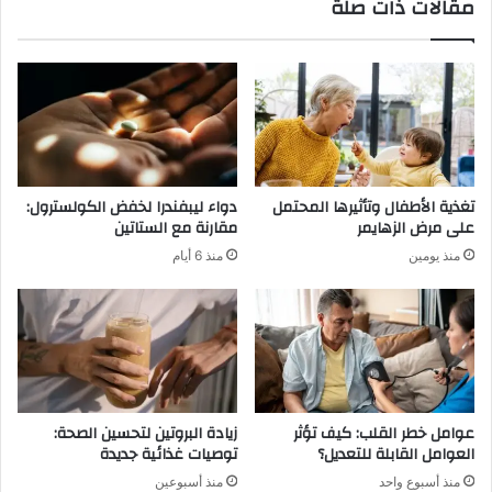
مقالات ذات صلة
ه
غ
ي
ي
ر
د
ز
و
ي
ر
د
و
إ
د
س
ر
إ
ي
تغذية الأطفال وتأثيرها المحتمل
دواء ليبفندرا لخفض الكولسترول:
ن
غ
على مرض الزهايمر
مقارنة مع الستاتين
إ
ي
منذ يومين
منذ 6 أيام
ي
ز
إ
م
س
ع
ي
ف
ح
ا
م
ل
ل
ن
ا
س
عوامل خطر القلب: كيف تؤثر
زيادة البروتين لتحسين الصحة:
س
ي
العوامل القابلة للتعديل؟
توصيات غذائية جديدة
م
ا
منذ أسبوع واحد
منذ أسبوعين
س