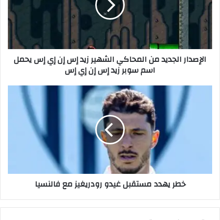
د
ا
ر
ا
ل
الإصدار الجديد من المحاكي الشهير زيد إس إن إي إس يحمل
ج
اسم سوبر زيد إس إن إي إس
د
ي
د
خ
م
ط
ن
ر
ا
ي
ل
ه
م
د
ح
د
ا
م
ك
س
خطر يهدد مستقبل غيدو رودريغيز مع فالنسيا
ي
ت
ا
ق
ل
ب
ش
ل