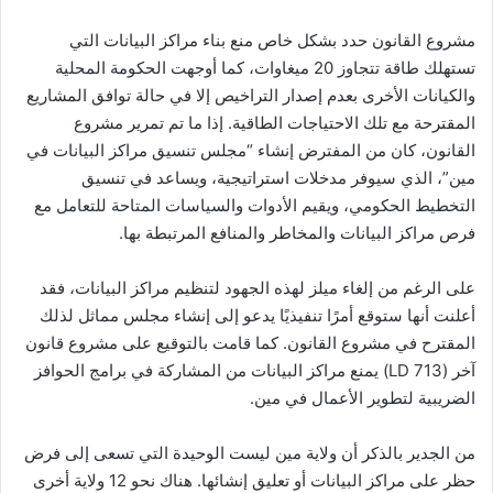
مشروع القانون حدد بشكل خاص منع بناء مراكز البيانات التي
تستهلك طاقة تتجاوز 20 ميغاوات، كما أوجهت الحكومة المحلية
والكيانات الأخرى بعدم إصدار التراخيص إلا في حالة توافق المشاريع
المقترحة مع تلك الاحتياجات الطاقية. إذا ما تم تمرير مشروع
القانون، كان من المفترض إنشاء “مجلس تنسيق مراكز البيانات في
مين”، الذي سيوفر مدخلات استراتيجية، ويساعد في تنسيق
التخطيط الحكومي، ويقيم الأدوات والسياسات المتاحة للتعامل مع
فرص مراكز البيانات والمخاطر والمنافع المرتبطة بها.
على الرغم من إلغاء ميلز لهذه الجهود لتنظيم مراكز البيانات، فقد
أعلنت أنها ستوقع أمرًا تنفيذيًا يدعو إلى إنشاء مجلس مماثل لذلك
المقترح في مشروع القانون. كما قامت بالتوقيع على مشروع قانون
آخر (LD 713) يمنع مراكز البيانات من المشاركة في برامج الحوافز
الضريبية لتطوير الأعمال في مين.
من الجدير بالذكر أن ولاية مين ليست الوحيدة التي تسعى إلى فرض
حظر على مراكز البيانات أو تعليق إنشائها. هناك نحو 12 ولاية أخرى