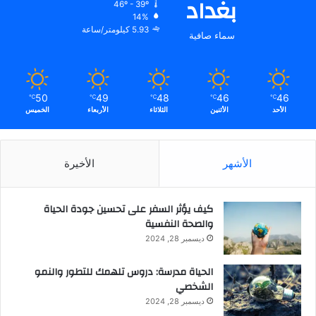
بغداد
46º - 39º
ت
14%
ش
5.93 كيلومتر/ساعة
سماء صافية
ي
د
ب
أ
50
49
48
46
46
℃
℃
℃
℃
℃
د
الأحد
الأثنين
الثلاثاء
الأربعاء
الخميس
ا
ء
ا
الأشهر
الأخيرة
ل
ف
ر
كيف يؤثر السفر على تحسين جودة الحياة
ي
والصحة النفسية
ق
و
ديسمبر 28, 2024
ت
ؤ
الحياة مدرسة: دروس تلهمك للتطور والنمو
ك
الشخصي
د
ديسمبر 28, 2024
ا