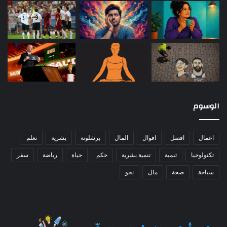
الوسوم
اعمال
افضل
اقوال
المال
برشلونة
بشرية
تعلم
تكنولوجيا
تنمية
تنمية بشرية
حكم
حياة
رياضة
سفر
سياحة
صحة
مال
نحو