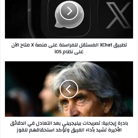
ي
ق
X
C
h
a
تطبيق XChat المستقل للمراسلة على منصة X متاح الآن
t
على نظام iOS
ا
ل
م
ب
س
ا
ت
د
ق
ر
ل
ة
ل
إ
ل
ي
م
ج
ر
ا
بادرة إيجابية: تصريحات بيليجريني بعد التعادل في الدقائق
ا
ب
الأخيرة تشيد بأداء الفريق وتؤكد استحقاقهم للفوز
س
ي
ل
ة