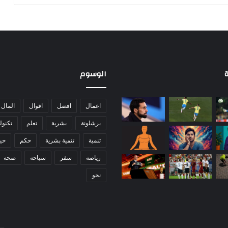
ن
د
ل
م
ع
ف
ا
ة
الوسوم
ل
ن
س
اعمال
افضل
اقوال
المال
ي
برشلونة
بشرية
تعلم
تكنول
ا
تنمية
تنمية بشرية
حكم
حيا
رياضة
سفر
سياحة
صحة
نحو