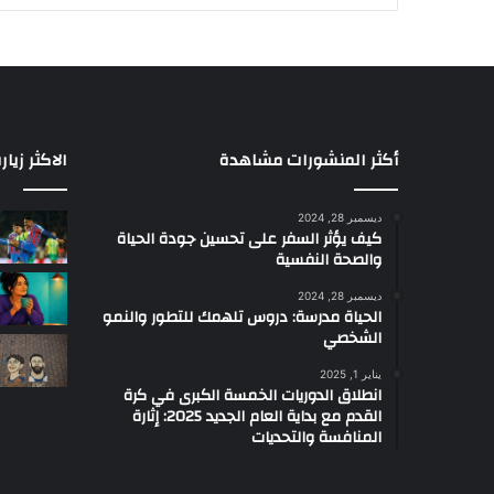
ا
ل
ا
ل
ح
ب
و
أكثر المنشورات مشاهدة
الاكثر زيار
ا
ل
ديسمبر 28, 2024
د
كيف يؤثر السفر على تحسين جودة الحياة
ع
والصحة النفسية
م
ب
ديسمبر 28, 2024
الحياة مدرسة: دروس تلهمك للتطور والنمو
ش
الشخصي
ك
ل
يناير 1, 2025
إ
انطلاق الدوريات الخمسة الكبرى في كرة
ي
القدم مع بداية العام الجديد 2025: إثارة
ج
المنافسة والتحديات
ا
ب