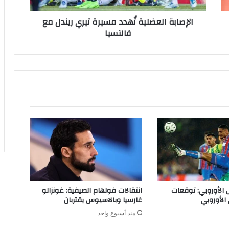
ل
الإصابة العضلية تُهدد مسيرة تيري ريندل مع
ع
فالنسيا
ض
ل
ي
ة
تُ
ه
د
د
م
س
ي
ر
ة
ت
ي
 الأوروبي: توقعات
انتقالات فولهام الصيفية: غونزالو
ر
الأوروبي
غارسيا وبالاسيوس يقتربان
ي
منذ أسبوع واحد
ر
ي