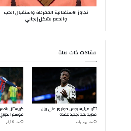
س
تجاوز الاستقلالية المفرطة واستقبال الحب
ت
والدعم بشكل إيجابي
ق
ل
ا
ل
ي
ة
مقالات ذات صلة
ا
ل
م
ف
ر
ط
ة
و
ا
تأثير فينيسيوس جونيور على ريال
كريستال بالاس
س
مدريد بعد تجديد عقده
موسم الدوري 
ت
منذ يوم واحد
منذ 5 أيام
ق
ب