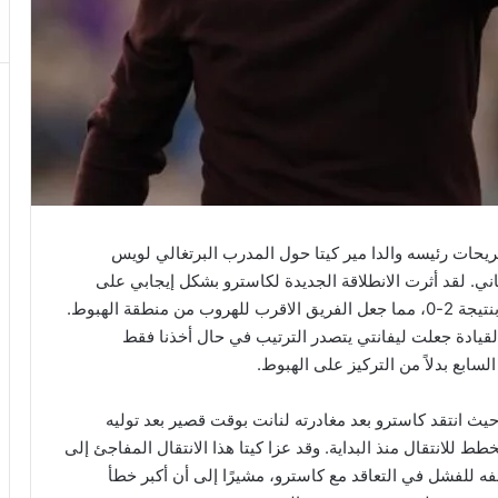
ريحات رئيسه والدا مير كيتا حول المدرب البرتغالي لويس
ني. لقد أثرت الانطلاقة الجديدة لكاسترو بشكل إيجابي على
ليفانتي، حيث تمكن من تحقيق فوز ثمين على إشبيلية بنتيجة 2-0، مما جعل الفريق الاقرب للهروب من منطقة الهبوط.
 القيادة جعلت ليفانتي يتصدر الترتيب في حال أخذنا فقط
سابع بدلاً من التركيز على الهبوط.
حيث انتقد كاسترو بعد مغادرته لنانت بوقت قصير بعد توليه
ط للانتقال منذ البداية. وقد عزا كيتا هذا الانتقال المفاجئ إلى
فه للفشل في التعاقد مع كاسترو، مشيرًا إلى أن أكبر خطأ