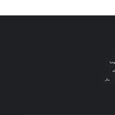
وجيا
ة
مال