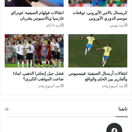
د
ر
كريستال بالاس الأوروبي: توقعات
انتقالات فولهام الصيفية: غونزالو
ه
موسم الدوري الأوروبي
غارسيا وبالاسيوس يقتربان
ا
منذ يومين
منذ 5 أيام
3
0
أ
ل
ف
ي
و
ر
انتقالات أرسنال الصيفية: فينيسيوس
فشل جيل إنجلترا الذهبي: لماذا
و
وألفاريز بين الحلم والواقع
ضاعت المواهب الكبرى؟
ع
منذ أسبوع واحد
منذ أسبوع واحد
ل
ى
ر
ي
تابعنا
ا
ل
ب