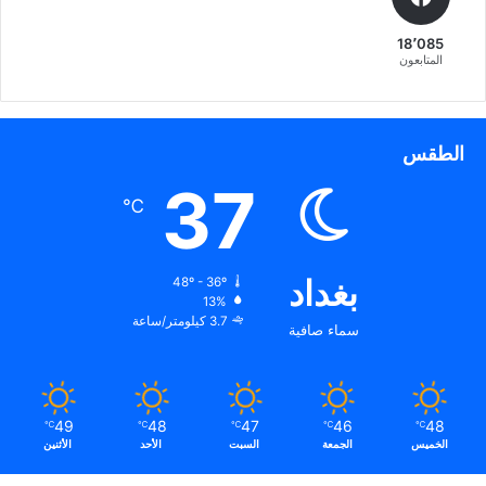
ي
ت
18٬085
ي
المتابعون
س
الطقس
37
℃
بغداد
48º - 36º
13%
3.7 كيلومتر/ساعة
سماء صافية
49
48
47
46
48
℃
℃
℃
℃
℃
الخميس
الجمعة
السبت
الأحد
الأثنين