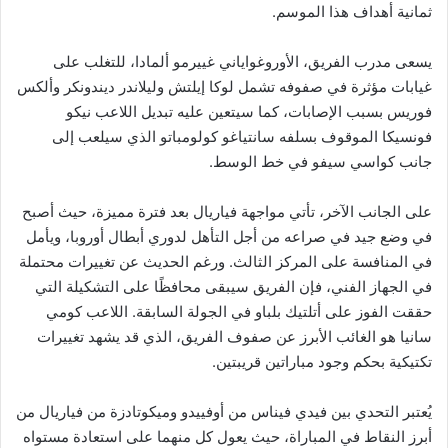
ثمانية أهداف هذا الموسم.
يسعى مدرب الفريق، الأوروغواياني غييرمو ألمادا، للتغلب على
غيابات مؤثرة في صفوفه تشمل لوكا إيلتش وليلاندر ديندونكر وألكس
فوريس بسبب الإصابات، كما سيتعين عليه تبديل اللاعب نيكو
فونسيكا الموقوف بسلفه سانتياغو كولومباتو الذي سيلعب إلى
جانب كواسي سيفو في خط الوسط.
على الجانب الآخر، تأتي مواجهة فياريال بعد فترة مميزة، حيث أصبح
في وضع جيد في صراعه من أجل التأهل لدوري أبطال أوروبا، ويأمل
في المنافسة على المركز الثالث. ورغم الحديث عن تغييرات محتملة
في الجهاز الفني، فإن الفريق سيبقى محافظًا على التشكيلة التي
حققت الفوز على أتلتيك بلباو في الجولة السابقة. اللاعب كومي
سانيا هو الغائب الأبرز عن صفوف الفريق، الذي قد يشهد تغييرات
تكتيكية بحكم وجود مباراتين قريبتين.
يُعتبر التحدي بين فيدي فيناس من أوفييدو وميكوتادزة من فياريال من
أبرز النقاط في المباراة، حيث يعول كل منهما على استعادة مستواه