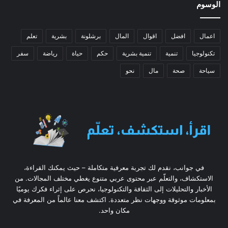
الوسوم
اعمال
افضل
اقوال
المال
برشلونة
بشرية
تعلم
تكنولوجيا
تنمية
تنمية بشرية
حكم
حياة
رياضة
سفر
سياحة
صحة
مال
نحو
في جوانب، نقدم لك تجربة معرفية متكاملة – حيث يمكنك القراءة،
الاستكشاف، والتعلّم عبر محتوى عربي متنوع يغطي مختلف المجالات. من
الأخبار والتحليلات إلى الثقافة والتكنولوجيا، نحرص على إثراء فكرك يوميًا
بمعلومات موثوقة ووجهات نظر متعددة. اكتشف معنا عالماً من المعرفة في
مكان واحد.