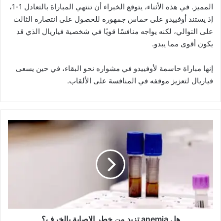
المميز. في هذه الأثناء، يتوقع الخبراء أن تنتهي المباراة بالتعادل 1-1،
إذ يستند أوفييدو على حماس جمهوره للحصول على انتصاره الثالث
على التوالي، لكنه يواجه منافسًا قويًا في شخصية فياريال الذي قد
يكون أقوى مما يبدو.
إنها مباراة حاسمة لأوفييدو في مشواره نحو البقاء، في حين يسعى
فياريال لتعزيز موقفه في المنافسة على الألقاب.
ه
ل
a
n
e
m
i
a
ت
ز
هل anemia تزيد من خطر الإصابة بالخرف؟