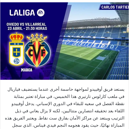
يستعد فريق أوفييدو لمواجهة حاسمة أخرى عندما يستضيف فياريال
في ملعب كارلوس تارتيري هذا الخميس، في مباراة تعتبر بمثابة
نقطة الفصل في سعيه للبقاء في الدوري الإسباني. يدخل أوفييدو
اللقاء بعد تحقيقه انتصارين متتاليين، لكنه لا يزال يعاني في ذيل
الترتيب ويبتعد عن مراكز الأمان بفارق ست نقاط. ويعتبر الفريق هذه
المباراة نهائيًا، حيث يقود هجومه النجم فيدي فيناس، الذي سجل