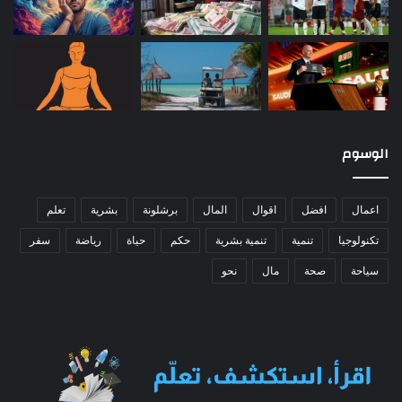
الوسوم
اعمال
افضل
اقوال
المال
برشلونة
بشرية
تعلم
تكنولوجيا
تنمية
تنمية بشرية
حكم
حياة
رياضة
سفر
سياحة
صحة
مال
نحو