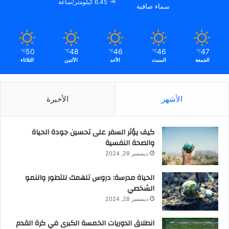
ل
6.45 كيلومتر/ساعة
سماء صافية
ة
50
48
46
46
47
℃
℃
℃
℃
℃
الجمعة
السبت
الأحد
الأثنين
الثلاثاء
الأشهر
الأخيرة
كيف يؤثر السفر على تحسين جودة الحياة
والصحة النفسية
ديسمبر 28, 2024
الحياة مدرسة: دروس تلهمك للتطور والنمو
الشخصي
ديسمبر 28, 2024
انطلاق الدوريات الخمسة الكبرى في كرة القدم