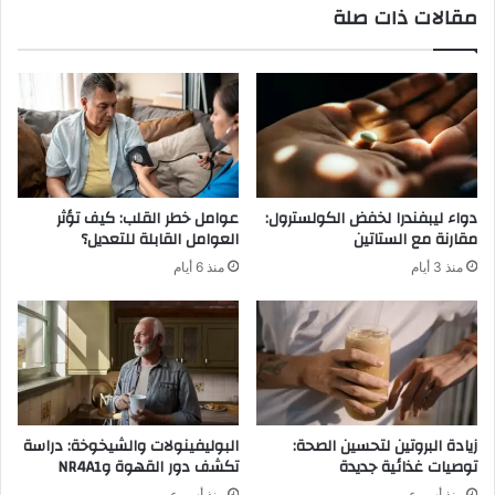
مقالات ذات صلة
ا
ي
ح
ي
م
د
ر
و
ا
ف
ر
ي
م
و
ا
دواء ليبفندرا لخفض الكولسترول:
عوامل خطر القلب: كيف تؤثر
ج
مقارنة مع الستاتين
العوامل القابلة للتعديل؟
ه
منذ 3 أيام
منذ 6 أيام
ة
ف
ي
ا
ر
ي
ا
ل
زيادة البروتين لتحسين الصحة:
البوليفينولات والشيخوخة: دراسة
ق
توصيات غذائية جديدة
تكشف دور القهوة وNR4A1
ب
منذ أسبوعين
منذ أسبوعين