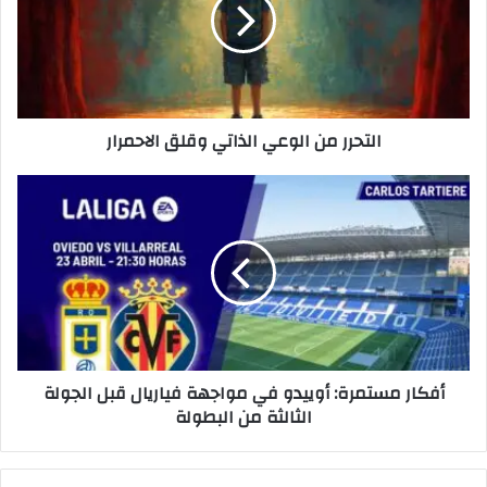
ح
ر
ر
م
ن
ا
التحرر من الوعي الذاتي وقلق الاحمرار
ل
و
ع
أ
ي
ف
ا
ك
ل
ا
ذ
ر
ا
م
ت
س
ي
ت
و
م
أفكار مستمرة: أوييدو في مواجهة فياريال قبل الجولة
ق
ر
الثالثة من البطولة
ل
ة
ق
:
ا
أ
ل
و