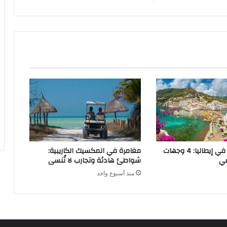
o
f
t
F
l
i
g
h
t
S
i
m
u
l
تجارب سياحية في إيطاليا: 4 وجهات
مغامرة في المكسيك الكاريبية:
a
في
شواطئ هادئة وتجارب لا تُنسى
t
منذ أسبوع واحد
o
r
2
0
2