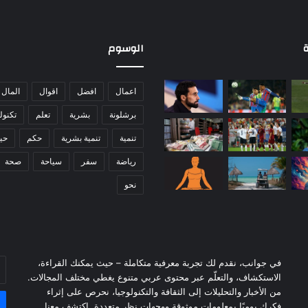
4
ي
د
ع
ة
الوسوم
م
ج
ه
اعمال
افضل
اقوال
المال
ا
برشلونة
بشرية
تعلم
تكنول
ز
P
تنمية
تنمية بشرية
حكم
حيا
l
a
رياضة
سفر
سياحة
صحة
y
نحو
S
t
a
t
i
o
في جوانب، نقدم لك تجربة معرفية متكاملة – حيث يمكنك القراءة،
أد
n
الاستكشاف، والتعلّم عبر محتوى عربي متنوع يغطي مختلف المجالات.
بر
V
من الأخبار والتحليلات إلى الثقافة والتكنولوجيا، نحرص على إثراء
ال
R
فكرك يوميًا بمعلومات موثوقة ووجهات نظر متعددة. اكتشف معنا