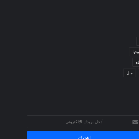
وجيا
ة
مال
خل
يدك
إلكتروني