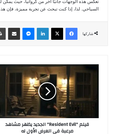
تعكس هذه الوجهات جانبًا آخر من كرواتيا، حيث يمكن لل
السياحي. لذا، إذا كنت تبحث عن تجربة مميزة، فإن هذه
فيسبوك
‫X
لينكدإن
ماسنجر
مشاركة عبر البريد
شاركها
ف
ي
ل
م
"
R
e
s
i
فيلم "Resident Evil" الجديد يظهر مشاهد
d
مرعبة في العرض الأول له
e