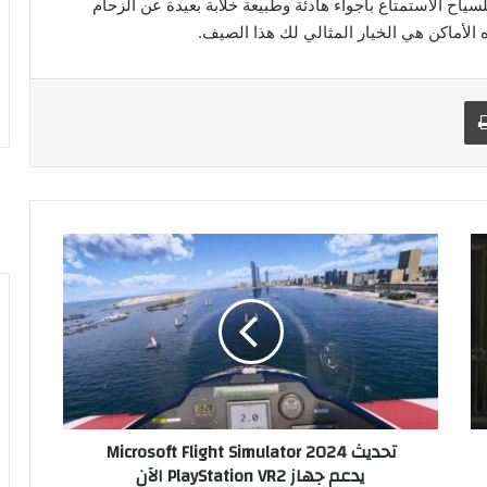
سياح الاستمتاع بأجواء هادئة وطبيعة خلابة بعيدة عن الزحام
 الأماكن هي الخيار المثالي لك هذا الصيف.
طباعة
ت
ح
د
ي
ث
M
i
c
r
تحديث Microsoft Flight Simulator 2024
o
يدعم جهاز PlayStation VR2 الآن
s