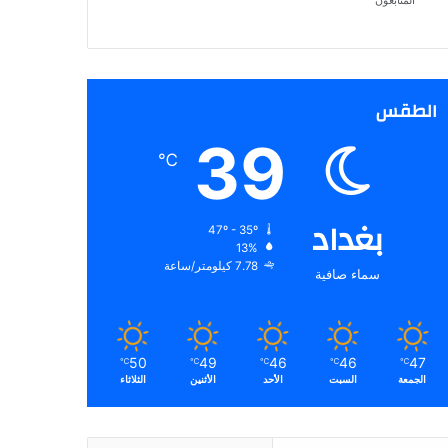
المتابعون
الطقس
39
℃
بغداد
47º - 35º
13%
7.78 كيلومتر/ساعة
سماء صافية
50
49
46
46
47
℃
℃
℃
℃
℃
الجمعة
السبت
الأحد
الأثنين
الثلاثاء