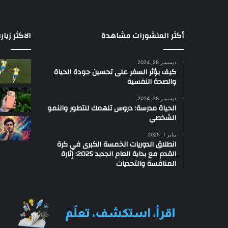
د
م
ر
ع
أكثر المنشورات مشاهدة
الاكثر زيار
ب
ة
ديسمبر 28, 2024
ف
كيف يؤثر السفر على تحسين جودة الحياة
ي
والصحة النفسية
ا
ل
ديسمبر 28, 2024
الحياة مدرسة: دروس تلهمك للتطور والنمو
ع
الشخصي
ر
ض
يناير 1, 2025
ا
انطلاق الدوريات الخمسة الكبرى في كرة
ل
القدم مع بداية العام الجديد 2025: إثارة
أ
المنافسة والتحديات
و
ل
ل
ه