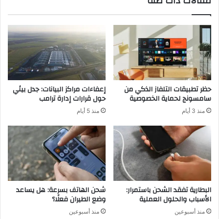
مقالات ذات صلة
ا
م
ل
ن
ش
ا
ي
ل
و
ز
خ
ح
ت
ا
و
م
ا
حظر تطبيقات التلفاز الذكي من
إعفاءات مراكز البيانات: جدل بيئي
ه
ف
سامسونج لحماية الخصوصية
حول قرارات إدارة ترامب
ذ
ق
منذ 3 أيام
منذ 5 أيام
ا
ب
ا
ا
ل
ل
ص
إ
ي
ج
ف
م
ا
ع
البطارية تفقد الشحن باستمرار:
شحن الهاتف بسرعة: هل يساعد
ع
الأسباب والحلول العملية
وضع الطيران فعلًا؟
ل
منذ أسبوعين
منذ أسبوعين
ى