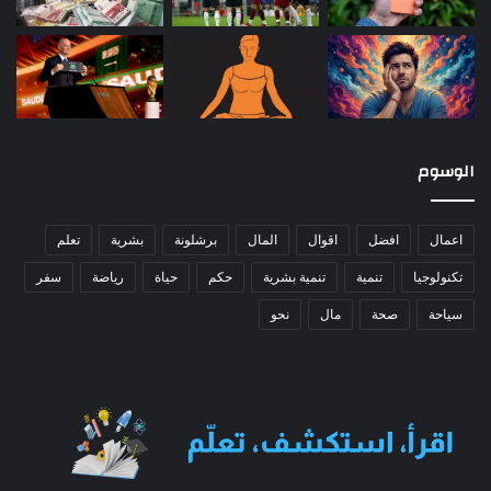
الوسوم
اعمال
افضل
اقوال
المال
برشلونة
بشرية
تعلم
تكنولوجيا
تنمية
تنمية بشرية
حكم
حياة
رياضة
سفر
سياحة
صحة
مال
نحو