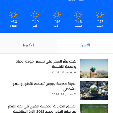
ي
ن
ع
ب
50
49
46
46
47
℃
℃
℃
℃
℃
ر
الجمعة
السبت
الأحد
الأثنين
الثلاثاء
ر
و
ب
و
الأشهر
الأخيرة
ت
ا
كيف يؤثر السفر على تحسين جودة الحياة
ت
والصحة النفسية
ا
ل
ديسمبر 28, 2024
م
ح
الحياة مدرسة: دروس تلهمك للتطور والنمو
ا
الشخصي
د
ديسمبر 28, 2024
ث
ة
انطلاق الدوريات الخمسة الكبرى في كرة القدم
ا
مع بداية العام الجديد 2025: إثارة المنافسة