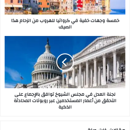
ه
ا
ت
خمسة وجهات خفية في كرواتيا للهروب من الزحام هذا
خ
الصيف
ف
ي
ة
ل
ف
ج
ي
ن
ك
ة
ر
ا
و
ل
ا
ع
ت
د
ي
ل
لجنة العدل في مجلس الشيوخ توافق بالإجماع على
ا
ف
التحقق من أعمار المستخدمين عبر روبوتات المحادثة
ل
ي
الذكية
ل
م
ه
ج
ر
ل
و
س
ب