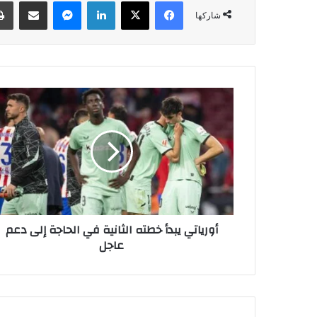
فيسبوك
‫X
لينكدإن
ماسنجر
مشاركة عبر البريد
شاركها
أ
و
ر
ي
ا
ت
ي
ي
ب
أورياتي يبدأ خطته الثانية في الحاجة إلى دعم
د
عاجل
أ
خ
ط
ت
ه