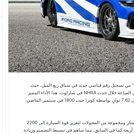
تمكنت سيارة فورد ريسينغ “موستانغ كوبرا جيت 2200” من تسجيل رقم قياسي جديد في سباق ربع الميل، حيث
حققت زمن 6.87 ثوانٍ بسرعتها التي بلغت 221 ميلًا في الساعة خلال حدث NHRA في شارلوت. هذا الأداء المميز
يكسر الرقم القياسي السابق للعلامة التجارية، الذي كان 7.62 ثوانٍ بواسطة كوبرا جيت 1800 في سبتمبر الماضي،
تعتمد كوبرا جيت 2200 الجديدة على محرك كهربائي مبتكر ومجموعة من المحولات لتعزيز قوة السيارة إلى 2200
أربعة كما في السابق، مما ساهم في تبسيط التصميم وزيادة