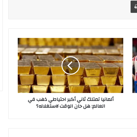
طباعة
أ
ل
م
ا
ن
ي
ا
ت
م
ألمانيا تمتلك ثاني أكبر احتياطي ذهب في
ت
العالم: هل حان الوقت لاستغلاله؟
ل
ك
ث
ا
ن