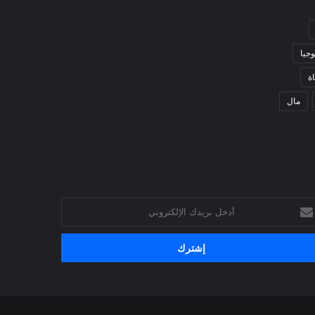
وجيا
ة
مال
خل
يدك
إلكتروني