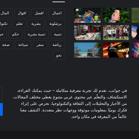
م
:
اعمال
افضل
اقوال
المال
ه
برشلونة
بشرية
تعلم
تكنول
ل
ح
تنمية
تنمية بشرية
حكم
حيا
ا
ن
رياضة
سفر
سياحة
صحة
ا
نحو
ل
و
ق
ت
ل
ا
في جوانب، نقدم لك تجربة معرفية متكاملة – حيث يمكنك القراءة،
أد
س
الاستكشاف، والتعلّم عبر محتوى عربي متنوع يغطي مختلف المجالات.
بر
ت
من الأخبار والتحليلات إلى الثقافة والتكنولوجيا، نحرص على إثراء
ال
غ
فكرك يوميًا بمعلومات موثوقة ووجهات نظر متعددة. اكتشف معنا
ل
عالماً من المعرفة في مكان واحد.
ا
ل
ه