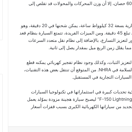
الكفاءة إلى 98%. على الرغم من زيادة القوة بمقدار 600 حصان، إلا أن وزن المحركات والمحولات قد تقلص إلى
تعمل السيارة على نظام كهربائي بجهد 900 فولت وبطارية بسعة 32 كيلوواط ساعة، يمكن شحنها في 20 دقيقة، وهو
ما يتماشى مع قاعدة التحول التي تعتمدها NHRA التي تبلغ 45 دقيقة. ومن الميزات الفريدة، تتمتع السيارة بنظام قعد
 لتعزيز التسارع، بالإضافة إلى نظام نقل متعدد السرعات
مما يقلل زمن الربع ميل بمقدار يصل إلى ثانية.
 لتعزيز الثبات، وكذلك وجود نظام تفجير كهربائي يمكنه قطع
الاتصال العالي الفولتية بسرعة بما يتماشى مع قواعد السلامة في NHRA. من المتوقع أن تنتقل بعض هذه التقنيات،
السيارات التجارية في المستقبل.
ة تحديات كبيرة في استثماراتها في تكنولوجيا السيارات
الكهربائية، حيث أعلنت مؤخرًا عن إعادة تصميم طراز “F-150 Lightning” ليصبح سيارة هجينة مزودة بموّلد يعمل
لجديد من سياراتها الكهربائية الكبرى بسبب قفزات أسعار