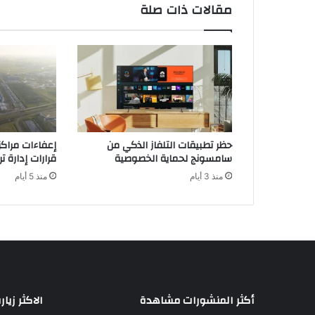
ا
مقالات ذات صلة
ل
ث
ا
ن
ي
ة
ف
ي
ا
حظر تطبيقات التلفاز الذكي من
إعفاءات مراكز 
ل
سامسونج لحماية الخصوصية
قرارات إدارة ت
ح
منذ 3 أيام
منذ 5 أيام
ا
ج
ة
إ
ل
ى
د
ع
م
أكثر المنشورات مشاهدة
الاكثر زيار
ع