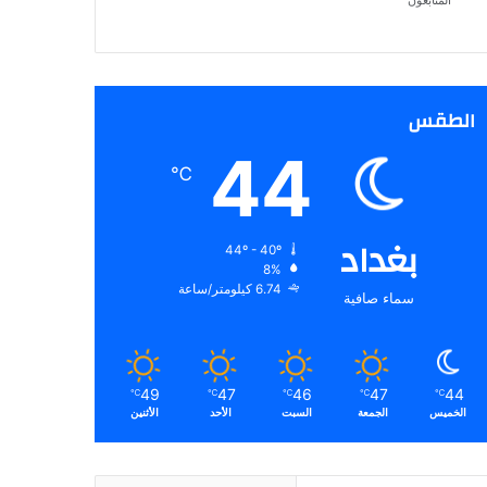
المتابعون
الطقس
44
℃
بغداد
44º - 40º
8%
6.74 كيلومتر/ساعة
سماء صافية
49
47
46
47
44
℃
℃
℃
℃
℃
الخميس
الجمعة
السبت
الأحد
الأثنين