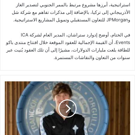
استراتيجية، أبرزها مشروع مرتبط بالممر الجنوبي لتصدير الغاز
الأذربيجاني إلى تركيا، بالإضافة إلى مذكرات تفاهم مع شركة شل
وJPMorgan للتعاون المستقبلي وتمويل المشاريع الاستراتيجية.
في الختام، أوضح إدوارد ستراشان، المدير العام لشركة ICA
Events، أن القيمة الإجمالية للعقود الموقعة خلال افتتاح منتدى باكو
للطاقة بلغت مليارات الدولارات، مشيرًا إلى أن تلك العقود بُنيت عبر
سنوات من التعاون والنقاشات المستمرة.
ا
س
ت
م
ر
ا
ر
ف
ي