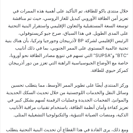
خلال منتدى باكو للطاقة، تم التأكيد على أهمية هذه الممرات في
تعزيز أمن الطاقة الأوروبي كبديل للغاز الروسي، حيث تم مناقشة
توسعة السعة المستقبلية والتعاون الإقليمي واستقرار البنية التحتية
على المدى الطويل. في هذا السياق، صرح جيو كريستوفولي،
الرئيس الإقليمي لشركة BP لأذربيجان وجورجيا وتركيا، بأن هناك بنية
تحتية عالمية المستوى على الممر الجنوبي، بما في ذلك أنابيب
“BTC” و”SUPSA” التي تسهم في تنويع مصادر الطاقة نحو أوروبا،
خاصة مع الأوضاع الجيوسياسية الراهنة التي تعزز من دور أذربيجان
كمركز حيوي للطاقة.
وركز المنتدى أيضًا على تطوير الممر الأوسط، مما يتطلب تحسين
وسائل النقل والخدمات اللوجستية من خلال تحديث السكك الحديدية
والموانئ. الفحمات الجديدة وعمليات الرقمنة تُسهم بشكل كبير في
تعزيز كفاءة وأمان أنظمة الطاقة، باستخدام تقنيات مراقبة الأنابيب
الذكية، ومنصات الصيانة التنبؤية، والتكنولوجيا التشغيلية المثلى.
ومع ذلك، يرى القادة في هذا القطاع أن تحديث البنية التحتية يتطلب