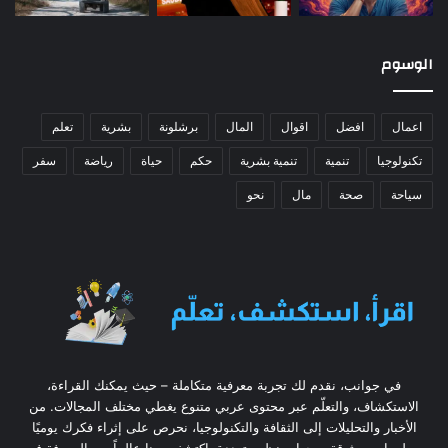
الوسوم
اعمال
افضل
اقوال
المال
برشلونة
بشرية
تعلم
تكنولوجيا
تنمية
تنمية بشرية
حكم
حياة
رياضة
سفر
سياحة
صحة
مال
نحو
في جوانب، نقدم لك تجربة معرفية متكاملة – حيث يمكنك القراءة،
الاستكشاف، والتعلّم عبر محتوى عربي متنوع يغطي مختلف المجالات. من
الأخبار والتحليلات إلى الثقافة والتكنولوجيا، نحرص على إثراء فكرك يوميًا
بمعلومات موثوقة ووجهات نظر متعددة. اكتشف معنا عالماً من المعرفة في