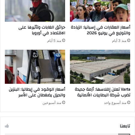
ا
ظ
ب
ا
ت
م
ة
ج
أسعار العقارات في إسبانيا: الزيادة
حرائق الغابات وتأثيرها على
د
والتوزيع في يوليو 2026
الاقتصاد في أوروبا
ي
منذ 3 أيام
منذ 5 أيام
د
ل
م
ع
ا
ل
ج
ة
Varta تعلن إفلاسها: أزمة جديدة
أسعار الوقود في إيطاليا: البنزين
ت
تضرب شركة البطاريات الألمانية
والديزل يضغطان على الأسر
ش
منذ أسبوع واحد
منذ أسبوعين
ت
ت
ا
تابعنا
ل
ق