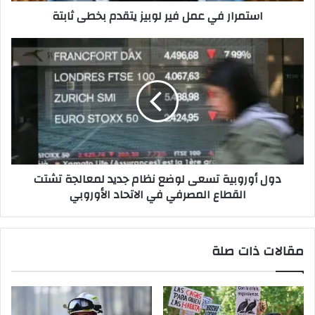
استمرار في عمل فير لوبيز يتقدم بخطى ثابتة
ع
م
ل
د
ف
و
ي
ل
ر
أ
ل
و
و
ر
ب
و
ي
ب
ز
ي
دول أوروبية تسعى لوضع نظام جديد لمعالجة تشتت
ي
ة
القطاع المصرفي في الاتحاد الأوروبي
ت
ت
ق
س
د
ع
م
ى
مقالات ذات صلة
ب
ل
خ
و
ط
ض
ى
ع
ث
ن