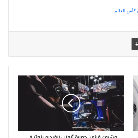
 كأس العالم
د
طباعة
مشروع
قانون
حماية
ألعاب
الفيديو
يتعثر
في
مجلس
الشيوخ
مشروع قانون حماية ألعاب الفيديو يتعثر في
بكاليفورنيا