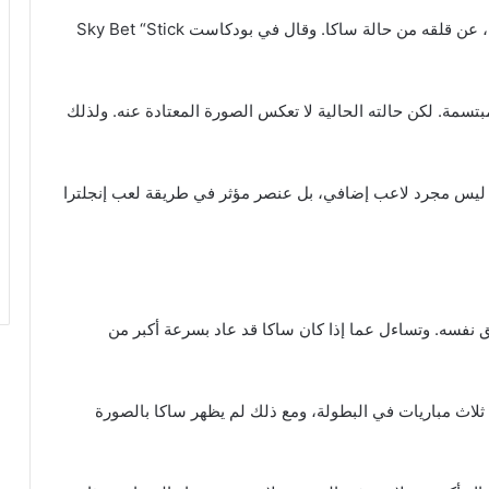
عبّر غاري نيفيل، الظهير الأيمن السابق لمنتخب إنجلترا، عن قلقه من حالة ساكا. وقال في بودكاست Sky Bet “Stick
سمة. لكن حالته الحالية لا تعكس الصورة المعتادة عنه. ولذلك
 ليس مجرد لاعب إضافي، بل عنصر مؤثر في طريقة لعب إنجلترا
ق نفسه. وتساءل عما إذا كان ساكا قد عاد بسرعة أكبر من
ثلاث مباريات في البطولة، ومع ذلك لم يظهر ساكا بالصورة