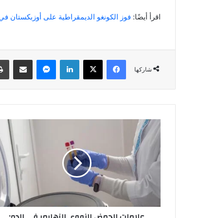
اقرأ أيضًا:
فوز الكونغو الديمقراطية على أوزبكستان في
فيسبوك
‫X
لينكدإن
ماسنجر
مشاركة عبر البري
شاركها
علامات
الحمض
النووي
للزهايمر
في
الدم:
البحوث
الجديدة
علامات الحمض النووي للزهايمر في الدم: