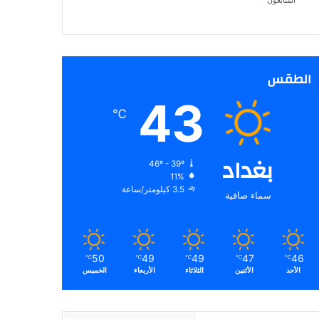
المتابعون
الطقس
43
℃
بغداد
46º - 39º
11%
3.5 كيلومتر/ساعة
سماء صافية
50
49
49
47
46
℃
℃
℃
℃
℃
الأحد
الأثنين
الثلاثاء
الأربعاء
الخميس