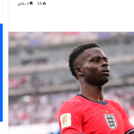
38
3 دقائق