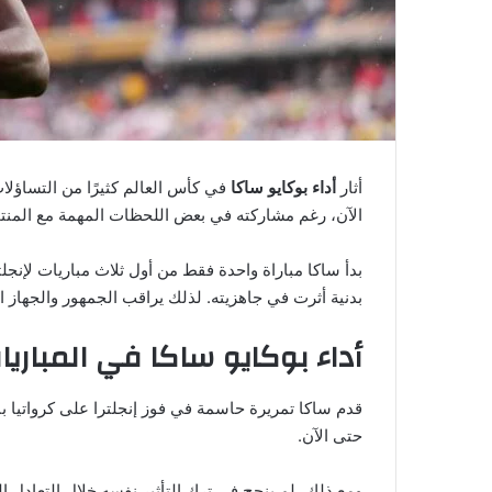
أثار
أداء بوكايو ساكا
في كأس العالم كثيرًا من التساؤلا
الآن، رغم مشاركته في بعض اللحظات المهمة مع المنت
بدأ ساكا مباراة واحدة فقط من أول ثلاث مباريات لإنجل
بدنية أثرت في جاهزيته. لذلك يراقب الجمهور والجهاز ال
أداء بوكايو ساكا في المباريا
حتى الآن.
ومع ذلك، لم ينجح في ترك التأثير نفسه خلال التعادل ال