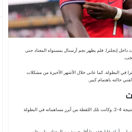
ت داخل إنجلترا. فلم يظهر نجم آرسنال بمستواه المعتاد حتى
خب.
ترا في البطولة. كما عانى خلال الأشهر الأخيرة من مشكلات
فني حالته باهتمام كبير.
ت
قدم ساكا تمريرة حاسمة في فوز إنجلترا على كرواتيا بنتيجة 4-2. وكانت تلك اللقطة من أبرز مساهماته في البطولة
سلبي أمام غانا. فقد بدا أقل حيوية من المعتاد، ولم يظهر