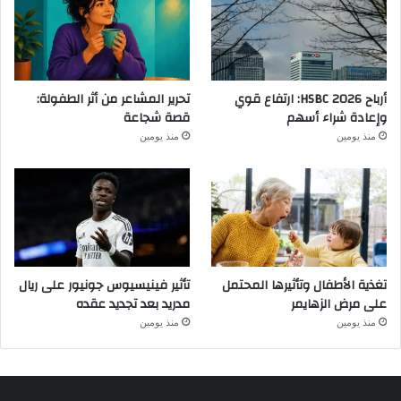
أرباح HSBC 2026: ارتفاع قوي
تحرير المشاعر من أثر الطفولة:
وإعادة شراء أسهم
قصة شجاعة
منذ يومين
منذ يومين
تغذية الأطفال وتأثيرها المحتمل
تأثير فينيسيوس جونيور على ريال
على مرض الزهايمر
مدريد بعد تجديد عقده
منذ يومين
منذ يومين