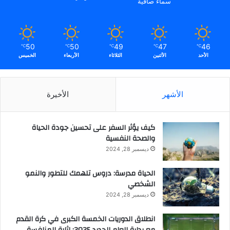
سماء صافية
ا
ع
ي
ا
50
50
49
47
46
℃
℃
℃
℃
℃
ت
الأحد
الأثنين
الثلاثاء
الأربعاء
الخميس
ا
ل
ح
الأشهر
الأخيرة
ر
ب
م
كيف يؤثر السفر على تحسين جودة الحياة
ع
والصحة النفسية
إ
ي
ديسمبر 28, 2024
ر
ا
الحياة مدرسة: دروس تلهمك للتطور والنمو
ن
الشخصي
ديسمبر 28, 2024
انطلاق الدوريات الخمسة الكبرى في كرة القدم
مع بداية العام الجديد 2025: إثارة المنافسة