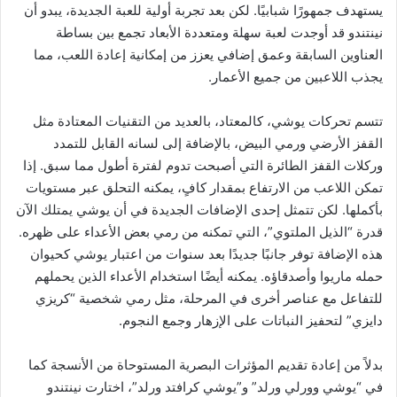
يستهدف جمهورًا شبابيًا. لكن بعد تجربة أولية للعبة الجديدة، يبدو أن
نينتندو قد أوجدت لعبة سهلة ومتعددة الأبعاد تجمع بين بساطة
العناوين السابقة وعمق إضافي يعزز من إمكانية إعادة اللعب، مما
يجذب اللاعبين من جميع الأعمار.
تتسم تحركات يوشي، كالمعتاد، بالعديد من التقنيات المعتادة مثل
القفز الأرضي ورمي البيض، بالإضافة إلى لسانه القابل للتمدد
وركلات القفز الطائرة التي أصبحت تدوم لفترة أطول مما سبق. إذا
تمكن اللاعب من الارتفاع بمقدار كافٍ، يمكنه التحلق عبر مستويات
بأكملها. لكن تتمثل إحدى الإضافات الجديدة في أن يوشي يمتلك الآن
قدرة “الذيل الملتوي”، التي تمكنه من رمي بعض الأعداء على ظهره.
هذه الإضافة توفر جانبًا جديدًا بعد سنوات من اعتبار يوشي كحيوان
حمله ماريوا وأصدقاؤه. يمكنه أيضًا استخدام الأعداء الذين يحملهم
للتفاعل مع عناصر أخرى في المرحلة، مثل رمي شخصية “كريزي
دايزي” لتحفيز النباتات على الإزهار وجمع النجوم.
بدلاً من إعادة تقديم المؤثرات البصرية المستوحاة من الأنسجة كما
في “يوشي وورلي ورلد” و”يوشي كرافتد ورلد”، اختارت نينتندو