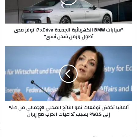
ا
ت
B
M
"سيارات BMW الكهربائية الجديدة i7 xDrive توفر مدى
W
أطول وزمن شحن أسرع"
ا
ل
ك
أ
ه
ل
ر
م
ب
ا
ا
ن
ئ
ي
ي
ا
ة
ت
ا
خ
ألمانيا تخفض توقعات نمو الناتج المحلي الإجمالي من 1%
ل
ف
إلى 0.5% بسبب تداعيات الحرب مع إيران
ج
ض
د
ت
ي
و
د
ق