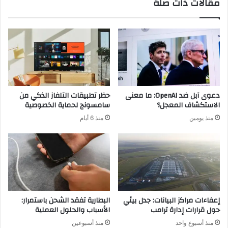
مقالات ذات صلة
ة
ع
i
ا
7
ت
x
ن
D
م
r
و
i
ا
v
ل
e
ن
دعوى آبل ضد OpenAI: ما معنى
حظر تطبيقات التلفاز الذكي من
ت
ا
الاستكشاف المعجل؟
سامسونج لحماية الخصوصية
و
ت
منذ يومين
منذ 6 أيام
ف
ج
ر
ا
م
ل
د
م
ى
ح
أ
ل
ط
ي
و
ا
إعفاءات مراكز البيانات: جدل بيئي
البطارية تفقد الشحن باستمرار:
ل
ل
حول قرارات إدارة ترامب
الأسباب والحلول العملية
و
إ
منذ أسبوع واحد
منذ أسبوعين
ز
ج