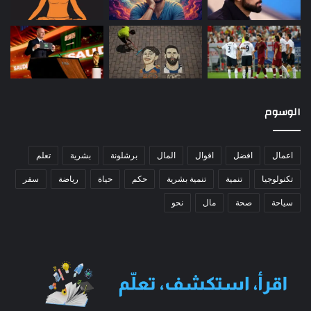
الوسوم
اعمال
افضل
اقوال
المال
برشلونة
بشرية
تعلم
تكنولوجيا
تنمية
تنمية بشرية
حكم
حياة
رياضة
سفر
سياحة
صحة
مال
نحو