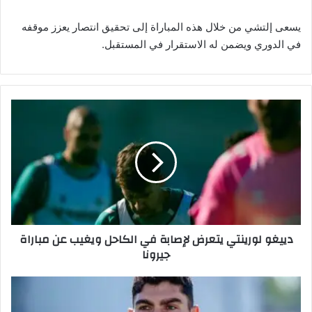
يسعى إلتشي من خلال هذه المباراة إلى تحقيق انتصار يعزز موقفه
في الدوري ويضمن له الاستقرار في المستقبل.
د
ي
ي
غ
و
ل
و
ر
ي
دييغو لورينتي يتعرض لإصابة في الكاحل ويغيب عن مباراة
ن
جيرونا
ت
ي
ي
م
ت
ش
ع