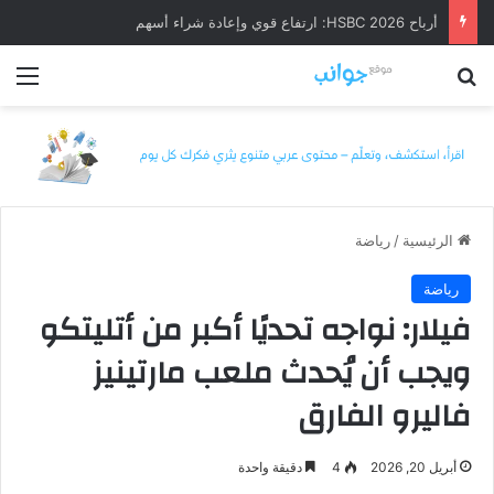
أرباح HSBC 2026: ارتفاع قوي وإعادة شراء أسهم
بحث عن
الق
الرئيسية
/
رياضة
رياضة
فيلار: نواجه تحديًا أكبر من أتليتكو
ويجب أن يُحدث ملعب مارتينيز
فاليرو الفارق
أبريل 20, 2026
4
دقيقة واحدة