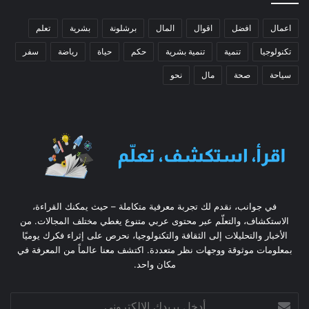
اعمال
افضل
اقوال
المال
برشلونة
بشرية
تعلم
تكنولوجيا
تنمية
تنمية بشرية
حكم
حياة
رياضة
سفر
سياحة
صحة
مال
نحو
في جوانب، نقدم لك تجربة معرفية متكاملة – حيث يمكنك القراءة،
الاستكشاف، والتعلّم عبر محتوى عربي متنوع يغطي مختلف المجالات. من
الأخبار والتحليلات إلى الثقافة والتكنولوجيا، نحرص على إثراء فكرك يوميًا
بمعلومات موثوقة ووجهات نظر متعددة. اكتشف معنا عالماً من المعرفة في
مكان واحد.
أدخل