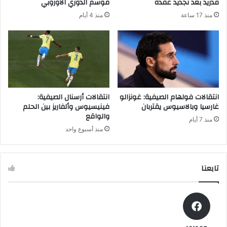
مدريد بعد تجديد عقده
موسم الدوري الأوروبي
ع
ا
منذ 17 ساعة
منذ 4 أيام
ن
ر
م
ك
ب
ة
ا
أ
ر
و
ا
ن
ة
ا
ج
ي
انتقالات فولهام الصيفية: غونزالو
انتقالات أرسنال الصيفية:
ي
ن
غارسيا وبالاسيوس يقتربان
فينيسيوس وألفاريز بين الحلم
ر
والواقع
و
منذ 7 أيام
و
ن
منذ أسبوع واحد
ن
ي
ا
ز
ف
تابعنا
ي
ن
ه
ا
ئ
ي