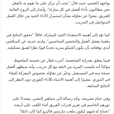
يواجهه الخصم، حيث قال: “يجب أن نركز على ما نقوم به بالفعل.
نحن مطالبون بأداء أفضل في كل مباراة”. وأشار إلى الروح العالية
للفريق، معبرًا عن تفاؤله بشأن استمرار الأداء الجيد من خلال العمل
المتواصل في التدريب.
كما نوّه إلى أهمية الاستعداد الجيد للمباراة، قائلاً: “نحقق النتائج في
ملعبنا بفضل العمل والتحضير المناسبين”. ولدى حديثه عن المنافس،
أبدى توقعاته بأن يكون أتلتيكو مدريد تحديًا قويًا نظرًا لعمق تشكيلته.
فيما يتعلق بقدراته الشخصية، أعرب فيلار عن تحسنه الملحوظ،
مؤكدًا أنه يكتسب المزيد من الثقة مع كل تدريب، وأنه سيظهر أفضل
نسخة منه في المستقبل. وعبّر عن تفاؤله بخصوص المعركة للبقاء
في الدوري، مشيرًا إلى أهمية الانتباه للأداء الفوري دون النظر إلى
النتائج السابقة.
وفي ختام تصريحه، وجّه رسالة إلى جماهير إلتشي، مشددًا على
دورهم الحاسم في تعزيز قدرات الفريق أثناء اللعب على أرضه:
“نحتاج لدعمهم ليكون ملعب مارتينيز فاليرو كما كان دائمًا”.