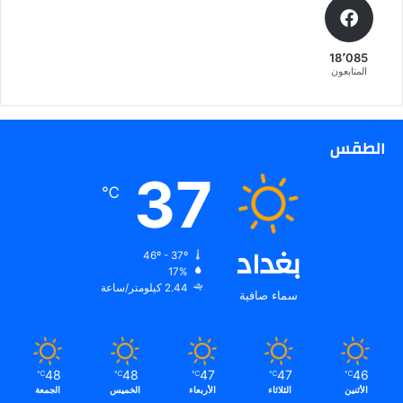
ح
ة
ف
18٬085
ي
المتابعون
ا
ل
ت
ل
الطقس
ف
37
ا
℃
ز
ف
ل
بغداد
و
46º - 37º
ر
17%
ن
2.44 كيلومتر/ساعة
سماء صافية
ت
ي
ن
و
48
48
47
47
46
℃
℃
℃
℃
℃
،
الأثنين
الثلاثاء
الأربعاء
الخميس
الجمعة
ف