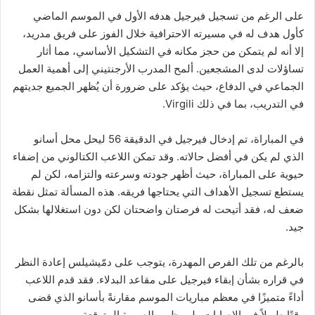
على الرغم من تسجيل فيرجيل هدفه الأول في الموسم الماضي
كأول هدف له في مسيرته الاحترافية خلال الفوز على فريق مدريد،
إلا أنه لم يتمكن من حجز مكانه في التشكيل الأساسي، مما أثار
تساؤلات لدى المشجعين. ألمح المدرب الأرجنتيني إلى أهمية العمل
الجماعي في الدفاع، حيث يؤكد على ضرورة أن يُظهر الجميع جديتهم
في التدريب، بما في ذلك Virgili.
في المباراة، تم إدخال فيرجيل في الدقيقة 56 ليحل محل أسانو
الذي لم يكن في أفضل حالاته. وقد تمكن اللاعب الكتالوني من إضفاء
حيوية على المباراة، حيث أظهر جودته وسرعته والتزامه، لكن لم
يستطع تسجيل الأهداف التي يحتاجها فريقه. هذه المسألة تمثل نقطة
ضعف له، فقد أتيحت له فرصتان واضحتان لكن دون استغلالها بشكل
جيد.
بالرغم من تلك الفرص المهدرة، يتوجب على دمّيشيلس إعادة النظر
في قراره بشأن إبقاء فيرجيل على مقاعد البدلاء. فقد قدم اللاعب
أداءً متميزًا في معظم مباريات الموسم مقارنةً بأسانو الذي قضى
وقتًا طويلاً في الإصابات ولم يظهر بالصورة المتوقعة.