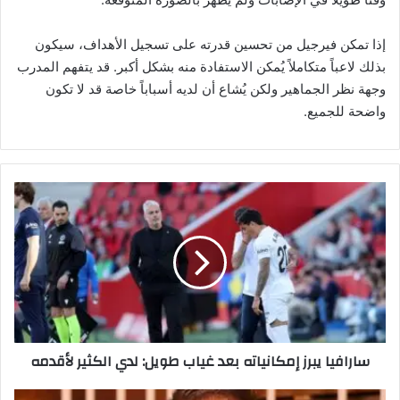
إذا تمكن فيرجيل من تحسين قدرته على تسجيل الأهداف، سيكون
بذلك لاعباً متكاملاً يُمكن الاستفادة منه بشكل أكبر. قد يتفهم المدرب
وجهة نظر الجماهير ولكن يُشاع أن لديه أسباباً خاصة قد لا تكون
واضحة للجميع.
س
ا
ر
ا
ف
ي
ا
ي
ب
سارافيا يبرز إمكانياته بعد غياب طويل: لدي الكثير لأقدمه
ر
ز
إ
م