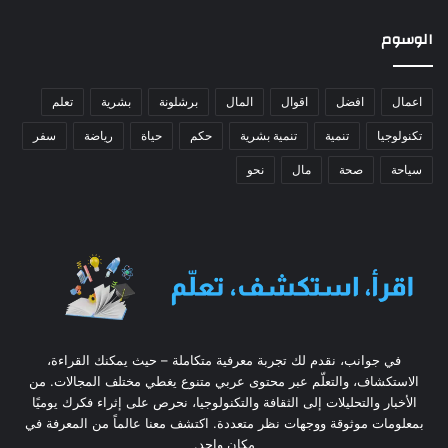
الوسوم
اعمال
افضل
اقوال
المال
برشلونة
بشرية
تعلم
تكنولوجيا
تنمية
تنمية بشرية
حكم
حياة
رياضة
سفر
سياحة
صحة
مال
نحو
في جوانب، نقدم لك تجربة معرفية متكاملة – حيث يمكنك القراءة،
الاستكشاف، والتعلّم عبر محتوى عربي متنوع يغطي مختلف المجالات. من
الأخبار والتحليلات إلى الثقافة والتكنولوجيا، نحرص على إثراء فكرك يوميًا
بمعلومات موثوقة ووجهات نظر متعددة. اكتشف معنا عالماً من المعرفة في
مكان واحد.