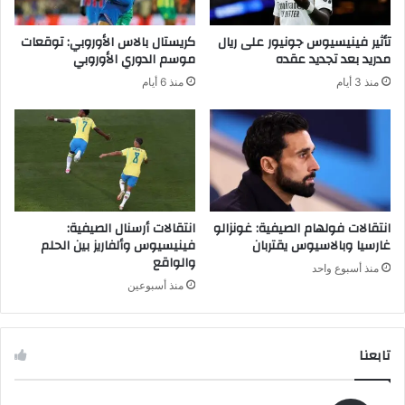
د
إ
ي
ذ
تأثير فينيسيوس جونيور على ريال
كريستال بالاس الأوروبي: توقعات
ا
ا
مدريد بعد تجديد عقده
موسم الدوري الأوروبي
ل
ل
منذ 3 أيام
منذ 6 أيام
ك
م
ث
ت
ي
ع
ر
ج
ل
ب
أ
ا
ق
ل
د
أ
انتقالات فولهام الصيفية: غونزالو
انتقالات أرسنال الصيفية:
م
م
غارسيا وبالاسيوس يقتربان
فينيسيوس وألفاريز بين الحلم
ه
و
والواقع
منذ أسبوع واحد
ر
منذ أسبوعين
ا
ل
م
تابعنا
ط
ر
و