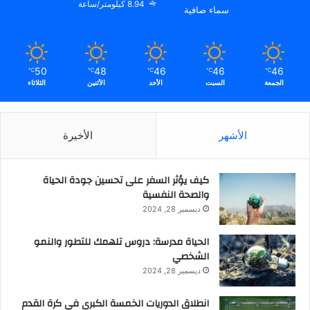
8.94 كيلومتر/ساعة
سماء صافية
50
48
46
46
46
℃
℃
℃
℃
℃
الجمعة
السبت
الأحد
الأثنين
الثلاثاء
الأشهر
الأخيرة
كيف يؤثر السفر على تحسين جودة الحياة
والصحة النفسية
ديسمبر 28, 2024
الحياة مدرسة: دروس تلهمك للتطور والنمو
الشخصي
ديسمبر 28, 2024
انطلاق الدوريات الخمسة الكبرى في كرة القدم