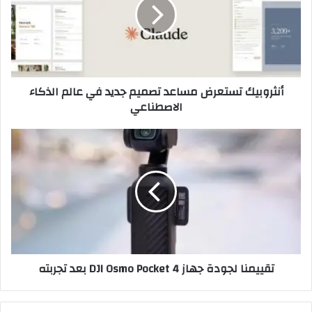
ر
و
ب
ي
ك
ت
أنثروبيك تستعرض مساعد تصميم جديد في عالم الذكاء
س
الاصطناعي
ت
ع
ر
ت
ض
ق
م
ي
س
ي
ا
م
ع
ن
د
ا
ت
ل
ص
ج
تقييمنا لجودة جهاز DJI Osmo Pocket 4 بعد تجربته
م
و
ي
د
م
ة
ج
ج