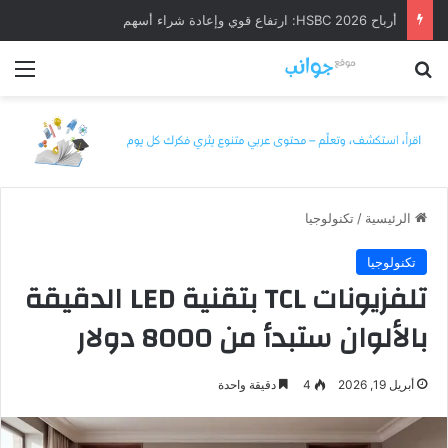
أرباح HSBC 2026: ارتفاع قوي وإعادة شراء أسهم
بحث عن
الق
الرئيسية
/
تكنولوجيا
تكنولوجيا
تلفزيونات TCL بتقنية LED الدقيقة
بالألوان ستبدأ من 8000 دولار
أبريل 19, 2026
4
دقيقة واحدة