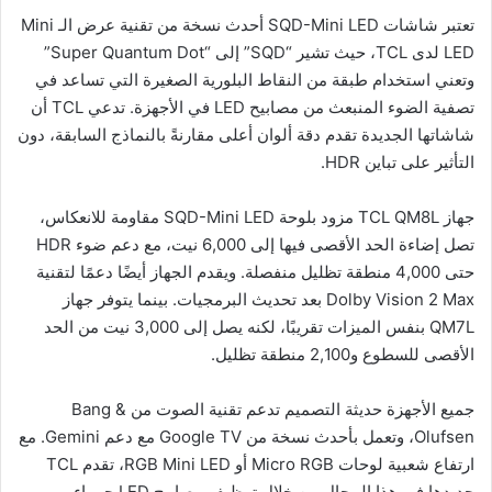
تعتبر شاشات SQD-Mini LED أحدث نسخة من تقنية عرض الـ Mini
LED لدى TCL، حيث تشير “SQD” إلى “Super Quantum Dot”
وتعني استخدام طبقة من النقاط البلورية الصغيرة التي تساعد في
تصفية الضوء المنبعث من مصابيح LED في الأجهزة. تدعي TCL أن
شاشاتها الجديدة تقدم دقة ألوان أعلى مقارنةً بالنماذج السابقة، دون
التأثير على تباين HDR.
جهاز TCL QM8L مزود بلوحة SQD-Mini LED مقاومة للانعكاس،
تصل إضاءة الحد الأقصى فيها إلى 6,000 نيت، مع دعم ضوء HDR
حتى 4,000 منطقة تظليل منفصلة. ويقدم الجهاز أيضًا دعمًا لتقنية
Dolby Vision 2 Max بعد تحديث البرمجيات. بينما يتوفر جهاز
QM7L بنفس الميزات تقريبًا، لكنه يصل إلى 3,000 نيت من الحد
الأقصى للسطوع و2,100 منطقة تظليل.
جميع الأجهزة حديثة التصميم تدعم تقنية الصوت من Bang &
Olufsen، وتعمل بأحدث نسخة من Google TV مع دعم Gemini. مع
ارتفاع شعبية لوحات Micro RGB أو RGB Mini LED، تقدم TCL
جديدها في هذا المجال من خلال توظيف مصابيح LED حمراء