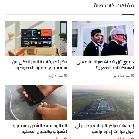
مقالات ذات صلة
د
ه
ي
ا
د
ز
ف
D
ي
J
ع
I
ا
O
ل
s
م
m
دعوى آبل ضد OpenAI: ما معنى
حظر تطبيقات التلفاز الذكي من
ا
o
الاستكشاف المعجل؟
سامسونج لحماية الخصوصية
ل
P
منذ ساعتين
منذ 4 أيام
ذ
o
ك
c
ا
k
ء
e
ا
t
ل
4
ا
ب
ص
ع
إعفاءات مراكز البيانات: جدل بيئي
البطارية تفقد الشحن باستمرار:
ط
د
حول قرارات إدارة ترامب
الأسباب والحلول العملية
ن
ت