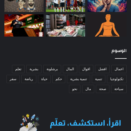
الوسوم
اعمال
افضل
اقوال
المال
برشلونة
بشرية
تعلم
تكنولوجيا
تنمية
تنمية بشرية
حكم
حياة
رياضة
سفر
سياحة
صحة
مال
نحو