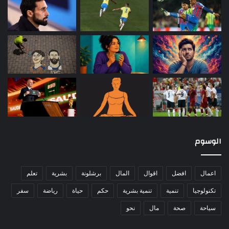
الوسوم
اعمال
افضل
اقوال
المال
برشلونة
بشرية
تعلم
تكنولوجيا
تنمية
تنمية بشرية
حكم
حياة
رياضة
سفر
سياحة
صحة
مال
نحو