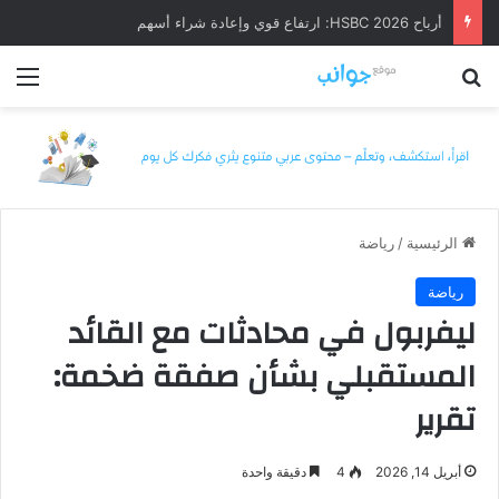
أرباح HSBC 2026: ارتفاع قوي وإعادة شراء أسهم
بحث عن
الق
الرئيسية
/
رياضة
رياضة
ليفربول في محادثات مع القائد
المستقبلي بشأن صفقة ضخمة:
تقرير
أبريل 14, 2026
4
دقيقة واحدة