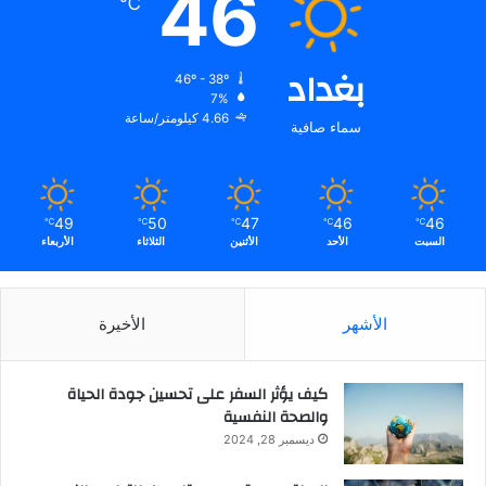
46
℃
ب
ي
ن
بغداد
ا
46º - 38º
ل
7%
4.66 كيلومتر/ساعة
ت
سماء صافية
ن
ا
ف
س
49
50
47
46
46
℃
℃
℃
℃
℃
ي
السبت
الأحد
الأثنين
الثلاثاء
الأربعاء
ي
ن
الأشهر
الأخيرة
كيف يؤثر السفر على تحسين جودة الحياة
والصحة النفسية
ديسمبر 28, 2024