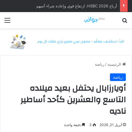
أرباح HSBC 2026: ارتفاع قوي وإعادة شراء أسهم
بحث عن
الق
الرئيسية
/
رياضة
رياضة
أويارزابال يحتفل بعيد ميلاده
التاسع والعشرين كأحد أساطير
ناديه
أبريل 21, 2026
3
دقيقة واحدة