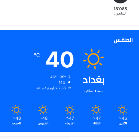
ل
18٬085
د
المتابعون
و
ر
ي
ا
الطقس
ل
40
إ
℃
س
ب
ا
بغداد
ن
46º - 39º
ي
14%
2.86 كيلومتر/ساعة
سماء صافية
48
48
47
47
46
℃
℃
℃
℃
℃
الأثنين
الثلاثاء
الأربعاء
الخميس
الجمعة