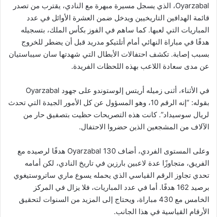
Oyarzabal، الذي يسجل مسيرة مبهرة مع النادي، يقترب من تصدر
قائمة الهدافين التاريخيين ويدخل ضمن العشرة الأوائل في عدد
المباريات التي لعبها. كما ساهم في الفوز بكأس الملك، بتسجيله
هدفًا في مباراة النهائي أمام أتلتيكو مدريد قبل أن يضطر للخروج
بسبب إصابة. تكشف احتفالات الأبطال التي شهدتها سان سيباستيان
عن مدى سعادة اللاعب بهذه اللحظات الفريدة.
في الأثناء، أثنى زميله أريتس إلوستوندو على جهود Oyarzabal
بقوله: “إنه الرقم 10، وهو المسؤول عن كل الأمور الجيدة التي تحدث
لريال سوسيداد”. كانت هذه التصريحات حظيت بتصفيق حار من
الآلاف من المشجعين الذين حضروا الاحتفال.
وعلى المستوى الفردي، أضاف Oyarzabal 130 هدفًا لرصيده مع
الفريق، متجاوزًا عدة لاعبين بارزين في تاريخ النادي، لكن أمامه
تحدي تجاوز الرقم القياسي الذي يحمله يسوع ماري ساتروستيغوي
برصيد 162 هدفًا. أما في عدد المباريات، فلا يزال في المركز
الخامس مع 430 مباراة، ويحتاج إلى المزيد من السنوات لتحقيق
الأرقام القياسية في هذا الجانب.