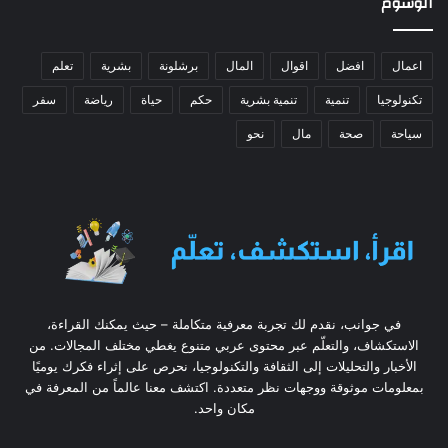
الوسوم
اعمال
افضل
اقوال
المال
برشلونة
بشرية
تعلم
تكنولوجيا
تنمية
تنمية بشرية
حكم
حياة
رياضة
سفر
سياحة
صحة
مال
نحو
في جوانب، نقدم لك تجربة معرفية متكاملة – حيث يمكنك القراءة،
الاستكشاف، والتعلّم عبر محتوى عربي متنوع يغطي مختلف المجالات. من
الأخبار والتحليلات إلى الثقافة والتكنولوجيا، نحرص على إثراء فكرك يوميًا
بمعلومات موثوقة ووجهات نظر متعددة. اكتشف معنا عالماً من المعرفة في
مكان واحد.