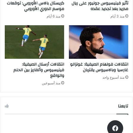
تأثير فينيسيوس جونيور على ريال
كريستال بالاس الأوروبي: توقعات
ر
ي
مدريد بعد تجديد عقده
موسم الدوري الأوروبي
ئ
ا
منذ 3 أيام
منذ 6 أيام
ي
و
س
ط
ا
ر
ل
ق
ت
م
ن
ت
ف
ا
ي
ب
انتقالات فولهام الصيفية: غونزالو
انتقالات أرسنال الصيفية:
ذ
ع
غارسيا وبالاسيوس يقتربان
فينيسيوس وألفاريز بين الحلم
ي
والواقع
ة
منذ أسبوع واحد
ل
ا
منذ أسبوعين
ش
ل
ر
ل
ك
ق
تابعنا
ة
ا
أ
ء
ب
ف
ل
ي
ا