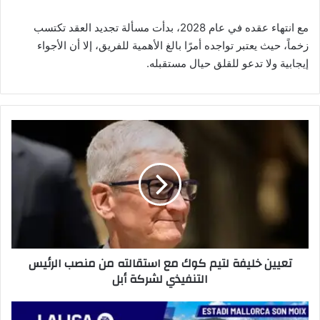
مع انتهاء عقده في عام 2028، بدأت مسألة تجديد العقد تكتسب
زخماً، حيث يعتبر تواجده أمرًا بالغ الأهمية للفريق، إلا أن الأجواء
إيجابية ولا تدعو للقلق حيال مستقبله.
ت
ع
ي
ي
ن
خ
ل
ي
ف
تعيين خليفة لتيم كوك مع استقالته من منصب الرئيس
ة
التنفيذي لشركة أبل
ل
ت
ي
م