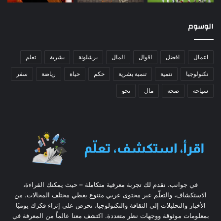
الوسوم
اعمال
افضل
اقوال
المال
برشلونة
بشرية
تعلم
تكنولوجيا
تنمية
تنمية بشرية
حكم
حياة
رياضة
سفر
سياحة
صحة
مال
نحو
في جوانب، نقدم لك تجربة معرفية متكاملة – حيث يمكنك القراءة،
الاستكشاف، والتعلّم عبر محتوى عربي متنوع يغطي مختلف المجالات. من
الأخبار والتحليلات إلى الثقافة والتكنولوجيا، نحرص على إثراء فكرك يوميًا
بمعلومات موثوقة ووجهات نظر متعددة. اكتشف معنا عالماً من المعرفة في