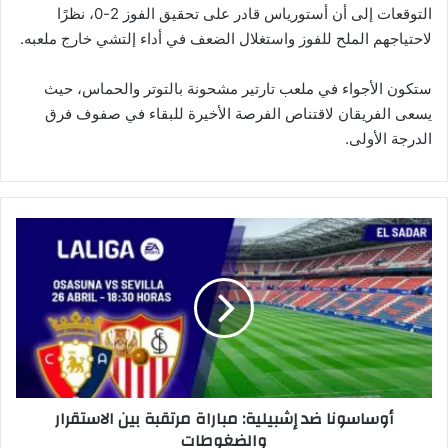
التوقعات إلى أن أستورياس قادر على تحقيق الفوز 2-0، نظرًا
لاحتياجهم الملح للفوز واستغلال الضعف في أداء إلتشي خارج ملعبه.
ستكون الأجواء في ملعب تارتير مشحونة بالتوتر والحماس، حيث
يسعى الفريقان لاقتناص الفرصة الأخيرة للبقاء في صفوف فرق
الدرجة الأولى.
أ
و
س
ا
س
و
ن
ا
ض
أوساسونا ضد إشبيلية: مباراة مرتقبة بين الاستقرار
د
والضغوطات
إ