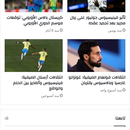
ن
م
ا
و
ل
ا
تأثير فينيسيوس جونيور على ريال
كريستال بالاس الأوروبي: توقعات
ا
ج
مدريد بعد تجديد عقده
موسم الدوري الأوروبي
س
ه
منذ يومين
منذ 6 أيام
ت
ة
ق
ت
ر
ح
ا
م
ر
ل
و
ن
ا
ك
ل
ه
انتقالات فولهام الصيفية: غونزالو
انتقالات أرسنال الصيفية:
ض
ة
غارسيا وبالاسيوس يقتربان
فينيسيوس وألفاريز بين الحلم
غ
والواقع
أ
منذ أسبوع واحد
و
و
منذ أسبوعين
ط
ر
ا
و
ت
ب
تابعنا
ي
ة
ب