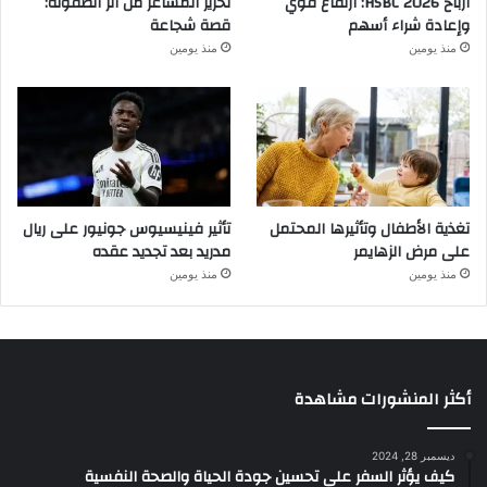
أرباح HSBC 2026: ارتفاع قوي
تحرير المشاعر من أثر الطفولة:
وإعادة شراء أسهم
قصة شجاعة
منذ يومين
منذ يومين
تغذية الأطفال وتأثيرها المحتمل
تأثير فينيسيوس جونيور على ريال
على مرض الزهايمر
مدريد بعد تجديد عقده
منذ يومين
منذ يومين
أكثر المنشورات مشاهدة
ديسمبر 28, 2024
كيف يؤثر السفر على تحسين جودة الحياة والصحة النفسية