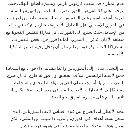
تقام المباراة في ملعب كارلوس تارتير، وتتسم بالطابع النهائي حيث
يتوجب على كلا الفريقين الفوز. تقترب الساعة من النهاية بالنسبة
لفريق أستورياس، وعلى الرغم من تحصيله سبعة نقاط من آخر تسع
في الدوري الإسباني، فإن التعادل الأخير ضد فياريال تركه في حالة
من الإحباط، حيث يحتاج إلى الفوز في كل مباراة لتقليص الفجوة مع
منطقة الأمان. يُذكر أن المدرب ألمايدا قرر إجراء بعض التغييرات،
مستعيدًا اللاعب نيكو فونسيكا ويمكن أن يدخل رحيم ضمن التشكيلة
الأساسية.
أما إلتشي، فيأتي إلى أستورياس واعدًا بتقديم أداء قوي، مع استعادة
جميع لاعبيه الرئيسيين أملاً في تحقيق أول فوز له خارج الديار. صرح
المدرب سارايا بأنه يجب على الفريق مواجهة التحدي بالشجاعة
مستندًا إلى الانتصارات الأخيرة. الفوز في هذه المباراة قد يكون له
تأثير حاسم على مسيرة الفريق نحو البقاء.
تتجه الأنظار إلى الصراع بين فيدي فيياس لاعب أستورياس، الذي
سجل تسعة أهداف في الدوري، وأندريه دا سيلفا من إلتشي، الذي
سجل هدفين مؤخرًا، ما يجعله مفتاحاً في هجوم فريقه. تشير