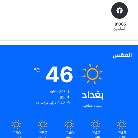
ت
ح
ل
18٬085
ي
المتابعون
ل
ا
ت
و
الطقس
ت
46
و
℃
ق
ع
ا
بغداد
ت
46º - 39º
م
8%
3.42 كيلومتر/ساعة
ث
سماء صافية
ي
ر
ة
50
50
49
47
46
℃
℃
℃
℃
℃
الأحد
الأثنين
الثلاثاء
الأربعاء
الخميس