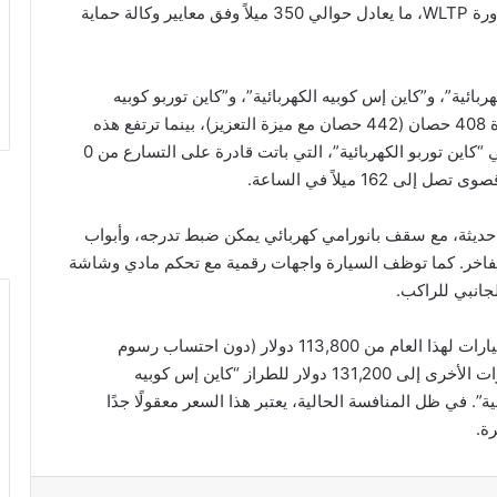
المسافة التي يمكن أن تقطعها بحوالي 415 ميلاً وفق دورة WLTP، ما يعادل حوالي 350 ميلاً وفق معايير وكالة حماية
بائية”، و”كاين إس كوبيه الكهربائية”، و”كاين توربو كوبيه
الكهربائية”. وتنتج الفئة الأساسية “كاين الكهربائية” قدرة 408 حصان (442 حصان مع ميزة التعزيز)، بينما ترتفع هذه
القدرة إلى 544 حصان في “كاين إس” و857 حصان في “كاين توربو الكهربائية”، التي باتت قادرة على التسارع من 0
ت حديثة، مع سقف بانورامي كهربائي يمكن ضبط تدرجه، وأبواب
الفاخر. كما توظف السيارة واجهات رقمية مع تحكم مادي وشاشة
انبي للراكب.
تبدأ أسعار “كاين كوبيه الكهربائية” في معرض بكين للسيارات لهذا العام من 113,800 دولار (دون احتساب رسوم
التوصيل البالغة 2,350 دولار)، بينما تصل أسعار الطرازات الأخرى إلى 131,200 دولار للطراز “كاين إس كوبيه
كوبيه الكهربائية”. في ظل المنافسة الحالية، يعتبر هذا السعر معقولًا جدًا
ة.