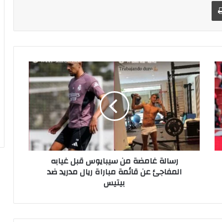
طباعة
ر
س
ا
ل
ة
غ
ا
م
ض
رسالة غامضة من سيبايوس قبل غيابه
ة
المفاجئ عن قائمة مباراة ريال مدريد ضد
م
بيتيس
ن
س
ي
ب