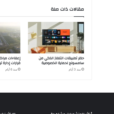
يً
ا
مقالات ذات صلة
ص
ع
بً
ا
أ
م
ا
م
إ
حظر تطبيقات التلفاز الذكي من
إعفاءات مراكز 
س
سامسونج لحماية الخصوصية
قرارات إدارة ت
ب
منذ 3 أيام
منذ 6 أيام
ا
ن
ي
و
ل