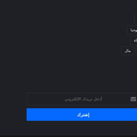
وجيا
ة
مال
خل
يدك
إلكتروني