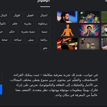
ة
الوسوم
ا
ئ
م
اعمال
افضل
اقوال
المال
ة
برشلونة
بشرية
تعلم
تكنول
م
ب
تنمية
تنمية بشرية
حكم
حيا
ا
ر
رياضة
سفر
سياحة
صحة
ا
نحو
ة
ر
ي
ا
ل
م
في جوانب، نقدم لك تجربة معرفية متكاملة – حيث يمكنك القراءة،
أد
د
الاستكشاف، والتعلّم عبر محتوى عربي متنوع يغطي مختلف المجالات.
بر
ر
من الأخبار والتحليلات إلى الثقافة والتكنولوجيا، نحرص على إثراء
ال
ي
فكرك يوميًا بمعلومات موثوقة ووجهات نظر متعددة. اكتشف معنا
د
عالماً من المعرفة في مكان واحد.
ض
د