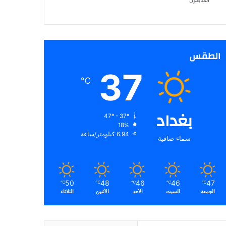
المتابعون
الطقس
37
℃
بغداد
47º - 37º
18%
6.94 كيلومتر/ساعة
سماء صافية
50
48
46
46
47
℃
℃
℃
℃
℃
الجمعة
السبت
الأحد
الأثنين
الثلاثاء