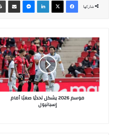
فيسبوك
‫X
لينكدإن
ماسنجر
مشاركة عبر البريد
شاركها
م
و
س
م
2
0
2
6
ي
موسم 2026 يشكل تحديًا صعبًا أمام
ش
إسبانيول
ك
ل
ت
ح
د