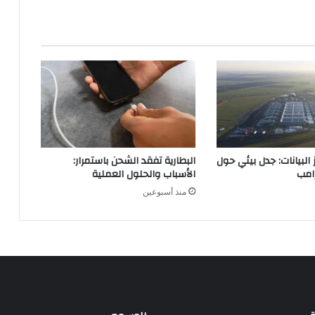
ا
ي
و
س
ق
ب
ل
غ
ي
ا
ب
البيانات: جدل بيئي حول
البطارية تفقد الشحن باستمرار:
ه
رامب
الأسباب والحلول العملية
ا
منذ أسبوعين
ل
م
ف
ا
ج
ئ
ع
ن
ق