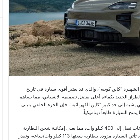
علنت شركة بورشه عن إصدار جديد كهربائي من SUV الشهيرة “كاين كوبيه”، والذي قد يعتبر أقوى سيارة في تاريخ
لطراز الجديد بكفاءة أعلى بفضل تصميمه الانسيابي، مما يساهم
يشبه إلى حد كبير “كاين الكهربائية”، فإن الجزء الخلفي يتبنى
تتميز “كاين كوبيه الكهربائية” بقدرتها على الشحن بسرعات تصل إلى 400 كيلو وات، مما يعني إمكانية شحن البطارية
من 10% إلى 80% في 16 دقيقة خلال الظروف المثالية. تأتي السيارة مزودة ببطارية سعتها 113 كيلو وات/ساعة، وتقدر