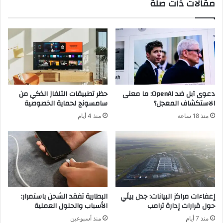
مقالات ذات صلة
ن
ت
ش
أ
ر
ث
ك
ي
ة
ر
ل
ا
ي
ل
ف
ذ
ن
ك
دعوى آبل ضد OpenAI: ما معنى
حظر تطبيقات التلفاز الذكي من
ي
ا
الاستكشاف المعجل؟
سامسونج لحماية الخصوصية
ش
ء
منذ 18 ساعة
منذ 4 أيام
ن
ا
ل
ل
ل
ا
ن
ص
ش
ط
ا
ن
ط
ا
ا
ع
إعفاءات مراكز البيانات: جدل بيئي
البطارية تفقد الشحن باستمرار:
ت
ي
حول قرارات إدارة ترامب
الأسباب والحلول العملية
ا
ا
منذ 7 أيام
منذ أسبوعين
ل