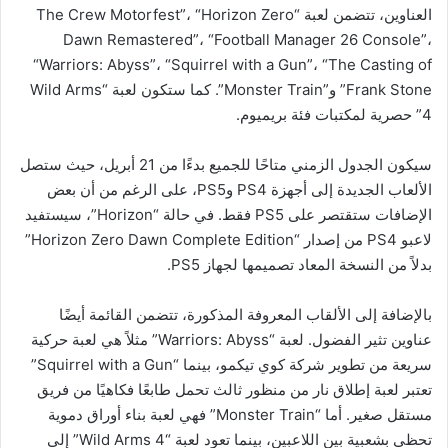
العناوين، تتضمن لعبة “The Crew Motorfest”، “Horizon Zero
Dawn Remastered”، “Football Manager 26 Console”،
“Warriors: Abyss”، “Squirrel with a Gun”، “The Casting of
Frank Stone” و”Monster Train”. كما ستكون لعبة “Wild Arms
4” حصرية لمكتبات فئة بريميوم.
سيكون الجدول الزمني متاحًا للجميع بدءًا من 21 أبريل، حيث ستصل
الألعاب الجديدة إلى أجهزة PS4 وPS5، على الرغم من أن بعض
الإضافات ستقتصر على PS5 فقط. في حالة “Horizon”، سيستفيد
لاعبو PS4 من إصدار “Horizon Zero Dawn Complete Edition”
بدلاً من النسخة المعاد تصميمها لجهاز PS5.
بالإضافة إلى الألقاب المعروفة المذكورة، تتضمن القائمة أيضًا
عناوين تثير الفضول. لعبة “Warriors: Abyss” مثلاً هي لعبة حركية
سريعة من تطوير شركة كوي تيكمو، بينما “Squirrel with a Gun”
تعتبر لعبة إطلاق نار من منظور ثالث تحمل طابعًا فكاهيًا من فريق
مستقل صغير. أما “Monster Train” فهي لعبة بناء أوراق دموية
تحظى بشعبية بين اللاعبين، بينما تعود لعبة “Wild Arms 4” إلى