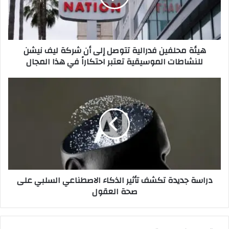
ح
ل
ف
ي
هيئة محلفين فدرالية تتوصل إلى أن شركة ليف نيشن
ن
للنشاطات الموسيقية تعتبر احتكاراً في هذا المجال
ف
د
ر
د
ا
ر
ل
ا
ي
س
ة
ة
ت
ج
ت
د
و
ي
ص
د
دراسة جديدة تكشف تأثير الذكاء الاصطناعي السلبي على
ل
ة
صحة العقول
إ
ت
ل
ك
ى
ش
أ
ف