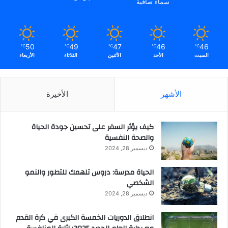
سماء صافية
ه
ذ
ا
ا
50
49
47
46
46
℃
℃
℃
℃
℃
ل
السبت
الأحد
الأثنين
الثلاثاء
الأربعاء
م
ج
ا
ل
الأشهر
الأخيرة
كيف يؤثر السفر على تحسين جودة الحياة
والصحة النفسية
ديسمبر 28, 2024
الحياة مدرسة: دروس تلهمك للتطور والنمو
الشخصي
ديسمبر 28, 2024
انطلاق الدوريات الخمسة الكبرى في كرة القدم