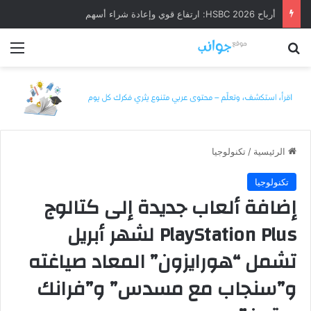
أرباح HSBC 2026: ارتفاع قوي وإعادة شراء أسهم
بحث عن
الق
الرئيسية
/
تكنولوجيا
تكنولوجيا
إضافة ألعاب جديدة إلى كتالوج
PlayStation Plus لشهر أبريل
تشمل “هورايزون” المعاد صياغته
و”سنجاب مع مسدس” و”فرانك