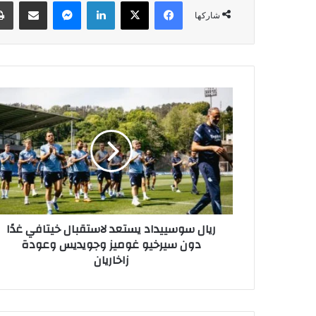
فيسبوك
‫X
لينكدإن
ماسنجر
مشاركة عبر البريد
شاركها
ر
ي
ا
ل
س
و
س
ي
ي
ريال سوسييداد يستعد لاستقبال خيتافي غدًا
د
دون سيرخيو غوميز وجويديس وعودة
ا
زاخاريان
د
ي
س
ت