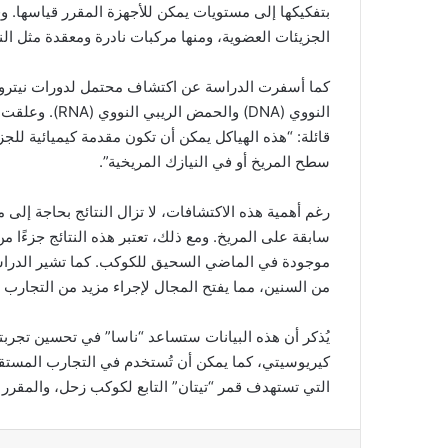
الجزيئات العضوية، ومنها مركبات نادرة ومعقدة مثل النف
كما أسفرت الدراسة عن اكتشاف محتمل لدورات نيتروجين
النووي (DNA) وا
قائلة: “هذه الهياكل يمكن أن تكون مقدمة كيميائية للجزي
سطح المريخ أو في النيازك المريخية”.
رغم أهمية هذه الاكتشافات، لا تزال النتائج بحاجة إل
سابقة على المريخ. ومع ذلك، تعتبر هذه النتائج جزءًا م
موجودة في الماضي السحيق للكوكب. كما تشير الدراسة إ
من السنين، مما يفتح المجال لإجراء مزيد من التجارب
كيريوسيتي، كما يمكن أن تُستخدم في التجارب المستقبل
التي تستهدف قمر “تيتان” التابع لكوكب زحل، والمقرر انط