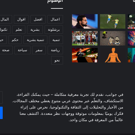
ة
الوسوم
د
ن
ا
اعمال
افضل
اقوال
المال
إ
برشلونة
بشرية
تعلم
تكنول
ل
ى
تنمية
تنمية بشرية
حكم
حيا
ب
د
رياضة
سفر
سياحة
صحة
ا
نحو
ي
ا
ت
ا
ل
ق
في جوانب، نقدم لك تجربة معرفية متكاملة – حيث يمكنك القراءة،
أد
ص
الاستكشاف، والتعلّم عبر محتوى عربي متنوع يغطي مختلف المجالات.
بر
ة
من الأخبار والتحليلات إلى الثقافة والتكنولوجيا، نحرص على إثراء
ال
فكرك يوميًا بمعلومات موثوقة ووجهات نظر متعددة. اكتشف معنا
عالماً من المعرفة في مكان واحد.