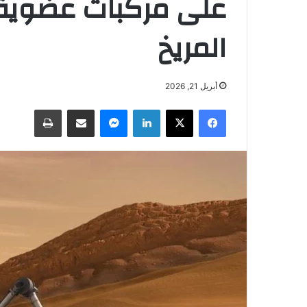
على مركبات عضوية
المريخ
أبريل 21, 2026
فيسبوك
‫X
لينكدإن
ماسنجر
مشاركة عبر البريد
طباعة