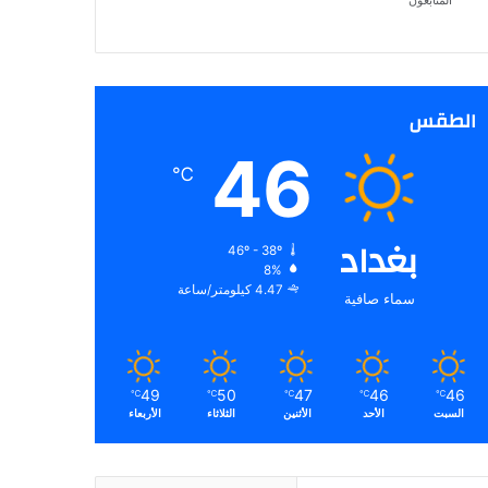
المتابعون
الطقس
46
℃
بغداد
46º - 38º
8%
4.47 كيلومتر/ساعة
سماء صافية
49
50
47
46
46
℃
℃
℃
℃
℃
السبت
الأحد
الأثنين
الثلاثاء
الأربعاء