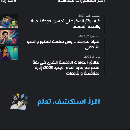
أكثر المنشورات مشاهدة
الاكثر زيار
س
ي
ديسمبر 28, 2024
ر
كيف يؤثر السفر على تحسين جودة الحياة
خ
والصحة النفسية
ي
و
ديسمبر 28, 2024
الحياة مدرسة: دروس تلهمك للتطور والنمو
غ
الشخصي
و
م
يناير 1, 2025
ي
انطلاق الدوريات الخمسة الكبرى في كرة
ز
القدم مع بداية العام الجديد 2025: إثارة
و
المنافسة والتحديات
ج
و
ي
د
ي
س
و
ع
و