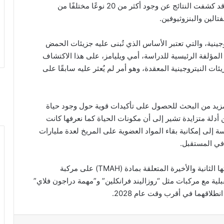
بتفكيكها إلى مستويات يمكن للأجهزة المقرر قياسها. وقد كشفت النتائج عن وجود أكثر من 20 نوعًا مختلفًا من
تالين والبنزوثيوفين.
ية، والتي تعتبر الأساس الذي تُبنى عليه جزيئات الحمض
لحمض الريبي النووي (RNA). وعلقت المؤلفة الرئيسية للدراسة، أمي ويليامز، على هذا الاكتشاف
ئات النيتروجينية المعقدة، وهو أمر لم يُعثر عليه سابقًا على
ى مزيد من البحث للحصول على تأكيدات قوية حول وجود حياة
ن أدلة متزايدة تشير إلى أن مكونات الحياة كما نعرفها كانت
لى إمكانية بقاء المواد العضوية على المريخ لعدة مليارات
 في المستقبل.
يُذكر أن هذه البيانات ستساعد “ناسا” في تحسين تجربتها الثانية والأخيرة المتعلقة بمادة (TMAH) على مركبة
ية مع مركبات مثل “روزاليند فرانكلين” و”مهمة دراجون فلاي”
لاقهما في أقرب وقت عام 2028.