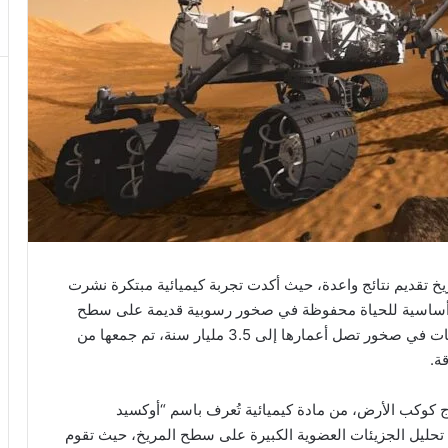
 تقديم نتائج واعدة، حيث أكدت تجربة كيميائية مبتكرة نشرت
صر أساسية للحياة محفوظة في صخور رسوبية قديمة على سطح
الكوكب الأحمر. عثرت المركبة “كيريوسيتي” على جزيئات في صخور تصل أعمارها إلى 3.5 مليار سنة، تم جمعها من
ة.
رج كوكب الأرض، من مادة كيميائية تُعرف باسم “أوكسيد
 هذه المادة تساهم في تحليل الجزيئات العضوية الكبيرة على سطح المريخ، حيث تقوم