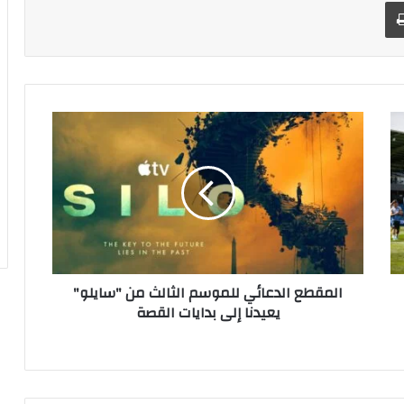
طباعة
ا
ل
م
ق
ط
ع
ا
ل
د
المقطع الدعائي للموسم الثالث من "سايلو"
ع
يعيدنا إلى بدايات القصة
ا
ئ
ي
ل
ل