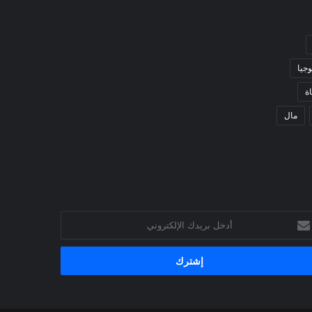
وجيا
ة
مال
خل
يدك
إلكتروني