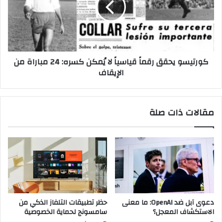
ي
ي
ي
س
ت
و
م
ي
س
ح
كورتيسو يحقق رقماً قياسياً لا يُمكن كسره: 24 مباراة من
ك
ق
الإيقاف
ب
ق
أ
ر
س
ق
ع
م
مقالات ذات صلة
ا
اً
ر
ق
ا
ي
ل
ا
ف
س
ا
ي
ئ
اً
د
ل
ة
ا
دعوى آبل ضد OpenAI: ما معنى
حظر تطبيقات التلفاز الذكي من
م
يُ
الاستكشاف المعجل؟
سامسونج لحماية الخصوصية
ع
م