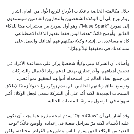
خلال مكالمته الخاصة بإعلانات الأرباح للربع الأول من العام، أشار
زوكربيرغ إلى أن الوكلاء الشخصيين والتجاريين القادمَين سيستندون
إلى نموذج “Muse Spark”، وهو أول نموذج من مختبرات ميتا للذكاء
الفائق. وأوضح قائلاً: “هدفنا ليس فقط تقديم الذكاء الاصطناعي
كأداة مساعدة، بل إنشاء وكلاء يمكنهم فهم أهدافك والعمل على
مساعدتك في تحقيقها ليلاً ونهارًا.”
وأضاف أن الشركة تبني وكيلًا شخصيًا يركز على مساعدة الأفراد في
تحقيق أهدافهم، وآخر تجاري يهدف لدعم رواد الأعمال والشركات
في جميع أنحاء العالم في استخدام أدواتهم لتحقيق نمو أفضل،
وتوسيع نطاق زبائنهم الحاليين. لم يقدم زوكربيرغ جدولاً زمنيًا لإطلاق
المنتجات الجديدة، لكنه أكد على أن الشركة تسعى لجعل الوكلاء أكثر
سهولة في الوصول مقارنةً بالمنصات الحالية.
وقد أشار إلى أن “OpenClaw” يقدم لمحة مثيرة عما يجب أن تكون
عليه الأشياء، لكنه مرّ بمراحل صعبة في إعداده. وأوضح قائلًا: “يوجد
العديد من الوكلاء الذين يقوم الناس بتطويرهم لأغراض مختلفة، ولكن