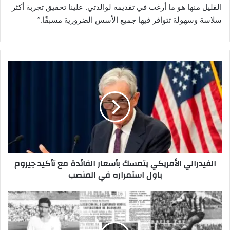
القليل منها هو ما أرغب في تقديمه لوالدتي. علينا تحقيق تجربة أكثر
سلاسة وسهولة تتوافر فيها جميع الأسس الضرورية مسبقًا.”
ا
ل
ف
ي
د
ر
ا
ل
ي
الفيدرالي الأمريكي يتمسك بأسعار الفائدة مع تأكيد جيروم
ا
باول استمراره في المنصب
ل
أ
م
ك
ر
و
ي
ر
ك
ت