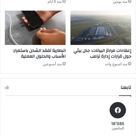
منذ يومين
منذ 6 أيام
ت
ك
أ
ن
ك
ك
ي
س
د
ر
ج
ه
ي
:
ر
2
إعفاءات مراكز البيانات: جدل بيئي
البطارية تفقد الشحن باستمرار:
و
4
حول قرارات إدارة ترامب
الأسباب والحلول العملية
م
م
منذ أسبوع واحد
منذ أسبوعين
ب
ب
ا
ا
و
ر
ل
تابعنا
ا
ا
ة
س
م
ت
ن
م
ا
ر
ل
18٬085
ا
إ
المتابعون
ر
ي