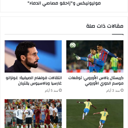
موليونيكس و"زاحفو مصاصي الدماء"
ز
ة
ا
ج
ل
د
ع
ي
مقالات ذات صلة
ن
د
ا
ة
ل
ت
م
س
و
ت
س
ح
م
ق
ا
ا
ل
ل
كريستال بالاس الأوروبي: توقعات
انتقالات فولهام الصيفية: غونزالو
ح
ت
موسم الدوري الأوروبي
غارسيا وبالاسيوس يقتربان
ا
ج
منذ 3 أيام
منذ 5 أيام
ل
ر
ي
ب
ة
:
ع
و