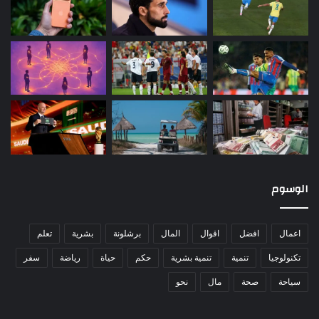
الوسوم
اعمال
افضل
اقوال
المال
برشلونة
بشرية
تعلم
تكنولوجيا
تنمية
تنمية بشرية
حكم
حياة
رياضة
سفر
سياحة
صحة
مال
نحو