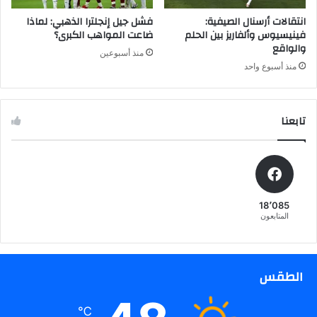
د
ة
انتقالات أرسنال الصيفية:
فشل جيل إنجلترا الذهبي: لماذا
ب
فينيسيوس وألفاريز بين الحلم
ضاعت المواهب الكبرى؟
والواقع
ي
منذ أسبوعين
ت
منذ أسبوع واحد
ر
م
و
تابعنا
ل
ي
و
ن
ي
ك
18٬085
س
المتابعون
و
"
ز
ا
الطقس
ح
ف
℃
و