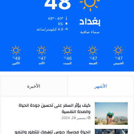
48
م
ص
بغداد
ا
48º - 40º
ص
6%
4.9 كيلومتر/ساعة
ي
سماء صافية
ا
ل
د
م
49
47
46
47
47
℃
℃
℃
℃
℃
ا
الخميس
الجمعة
السبت
الأحد
الأثنين
ء
"
الأشهر
الأخيرة
كيف يؤثر السفر على تحسين جودة الحياة
والصحة النفسية
ديسمبر 28, 2024
الحياة مدرسة: دروس تلهمك للتطور والنمو