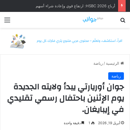
أرباح HSBC 2026: ارتفاع قوي وإعادة شراء أسهم
بحث عن
الق
الرئيسية
/
رياضة
رياضة
جوان أوريارتي يبدأ ولايته الجديدة
يوم الإثنين باحتفال رسمي تقليدي
في إيبايغان.
أبريل 19, 2026
1
دقيقة واحدة