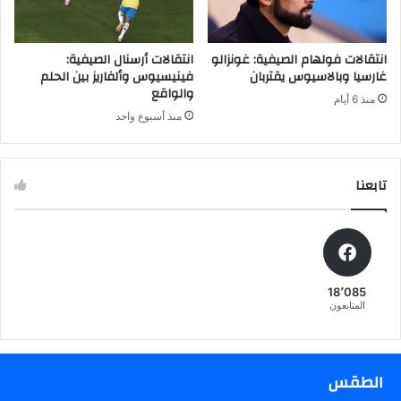
ن
ي
ي
ا
ك
ل
انتقالات فولهام الصيفية: غونزالو
انتقالات أرسنال الصيفية:
ش
د
غارسيا وبالاسيوس يقتربان
فينيسيوس وألفاريز بين الحلم
ف
والواقع
ر
منذ 6 أيام
ك
ج
منذ أسبوع واحد
ل
ة
ش
ا
ي
ل
تابعنا
ء
ث
ا
ن
ي
ة
و
18٬085
و
المتابعون
س
ا
ئ
ل
الطقس
م