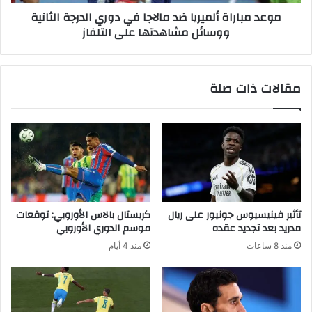
ا
موعد مباراة ألميريا ضد مالاجا في دوري الدرجة الثانية
ق
ة
ووسائل مشاهدتها على التلفاز
أ
أ
ث
ل
ل
م
ت
ي
مقالات ذات صلة
ي
ر
ك
ي
ب
ا
ل
ض
ب
د
ا
م
و
ا
:
ل
ج
ا
تأثير فينيسيوس جونيور على ريال
كريستال بالاس الأوروبي: توقعات
ا
ج
مدريد بعد تجديد عقده
موسم الدوري الأوروبي
ك
ا
منذ 8 ساعات
منذ 4 أيام
ب
ف
ي
ي
ر
د
ت
و
و
ر