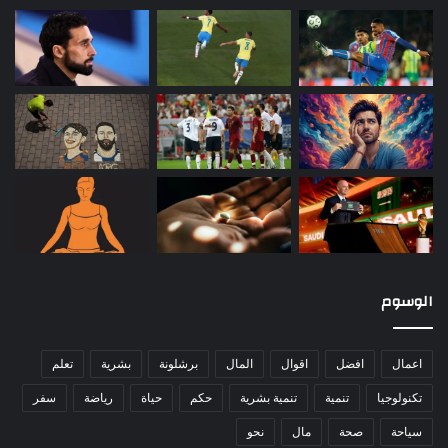
الوسوم
اعمال
افضل
اقوال
المال
برشلونة
بشرية
تعلم
تكنولوجيا
تنمية
تنمية بشرية
حكم
حياة
رياضة
سفر
سياحة
صحة
مال
نحو