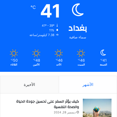
41
ش
℃
ا
ه
د
بغداد
ت
41º - 39º
ه
11%
7.38 كيلومتر/ساعة
ا
سماء صافية
ع
ل
ى
ا
50
48
46
46
41
℃
℃
℃
℃
℃
ل
الجمعة
السبت
الأحد
الأثنين
الثلاثاء
ت
ل
ف
الأشهر
الأخيرة
ا
ز
كيف يؤثر السفر على تحسين جودة الحياة
والصحة النفسية
ديسمبر 28, 2024