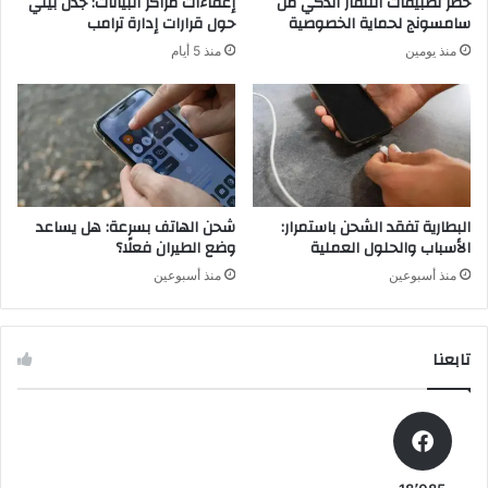
حظر تطبيقات التلفاز الذكي من
إعفاءات مراكز البيانات: جدل بيئي
ذ
ح
سامسونج لحماية الخصوصية
حول قرارات إدارة ترامب
ك
ت
منذ يومين
منذ 5 أيام
ي
ى
ة
ا
ا
ل
ل
ن
م
ه
ر
ا
ت
ي
ق
ة
البطارية تفقد الشحن باستمرار:
شحن الهاتف بسرعة: هل يساعد
ب
الأسباب والحلول العملية
وضع الطيران فعلًا؟
ة
منذ أسبوعين
منذ أسبوعين
تابعنا