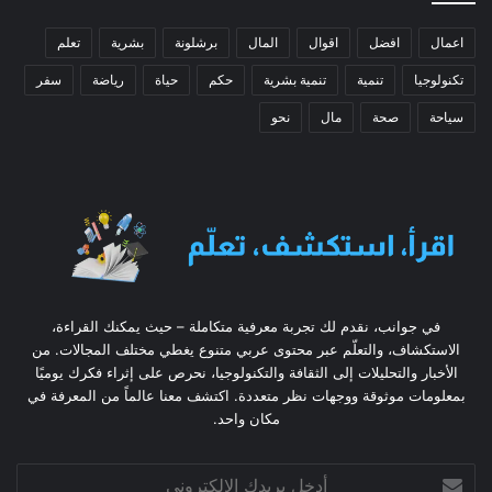
اعمال
افضل
اقوال
المال
برشلونة
بشرية
تعلم
تكنولوجيا
تنمية
تنمية بشرية
حكم
حياة
رياضة
سفر
سياحة
صحة
مال
نحو
في جوانب، نقدم لك تجربة معرفية متكاملة – حيث يمكنك القراءة،
الاستكشاف، والتعلّم عبر محتوى عربي متنوع يغطي مختلف المجالات. من
الأخبار والتحليلات إلى الثقافة والتكنولوجيا، نحرص على إثراء فكرك يوميًا
بمعلومات موثوقة ووجهات نظر متعددة. اكتشف معنا عالماً من المعرفة في
مكان واحد.
أدخل