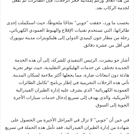
من هذا العام. ورغم إمكانية حجز الرحلات، فإن الطائرات لم تُفعَّل
لخدمة الركاب بعد.
بحسب ما ورد، حققت “جوبي” نجاحًا ملحوظًا، حيث استكملت إحدى
طائراتها، التي تستخدم تقنيات الإقلاع والهبوط العمودي الكهربائي،
رحلة من مطار جون كينيدي الدولي إلى هليكوبترات مدينة نيويورك
في أقل من عشرة دقائق.
أشار جو بيفيرت، الرئيس التنفيذي للشركة، إلى أن هذه الخدمة
الجديدة تختلف عن خدمات الهليكوبتر التقليدية، حيث توفر تجربة
هادئة دون انبعاثات ضارة، مما يجعلها أكثر ملاءمة لسكان المدينة.
تأتي هذه الرحلات التجريبية في إطار برنامج “تكامل الطائرات
العمودية الكهربائية” الذي يشرف عليه إدارة الطيران الفيدرالية
الأمريكية، والذي يهدف إلى تسريع إدخال خدمات سيارات الأجرة
الجوية إلى السوق.
في حين أن “جوبي” لا تزال في المراحل الأخيرة من الحصول على
شهادة من إدارة الطيران الفيدرالية، فقد تأمل هذه الحملة في تسريع