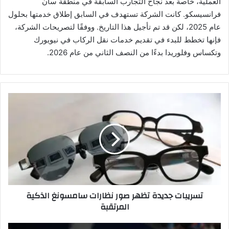
العملية، خاصة بعد نجاح التجارب السابقة في منطقة سان
فرانسيسكو. كانت الشركة تستهدف في السابق إطلاق خدمتها بحلول
عام 2025، لكن قد تم تأجيل هذا التاريخ. ووفقًا لتصريحات الشركة،
فإنها تخطط للبدء في تقديم خدمات نقل الركاب في نيويورك
وتكساس وفلوريدا بدءًا من النصف الثاني من عام 2026.
ت
س
ر
ي
ب
ا
ت
ج
د
تسريبات جديدة تظهر صور نظارات سامسونغ الذكية
ي
المرتقبة
د
ة
ت
ل