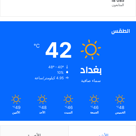
18٬085
المتابعون
الطقس
42
℃
بغداد
48º - 40º
10%
4.95 كيلومتر/ساعة
سماء صافية
49
48
46
46
48
℃
℃
℃
℃
℃
الخميس
الجمعة
السبت
الأحد
الأثنين
الأشهر
الأخيرة