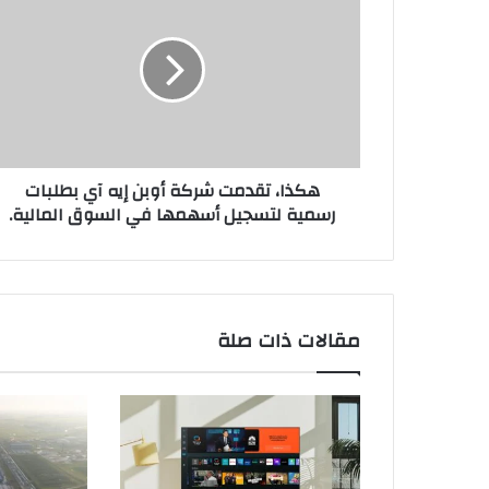
ك
ذ
ا
،
ت
ق
د
م
هكذا، تقدمت شركة أوبن إيه آي بطلبات
ت
رسمية لتسجيل أسهمها في السوق المالية.
ش
ر
ك
ة
أ
و
مقالات ذات صلة
ب
ن
إ
ي
ه
آ
ي