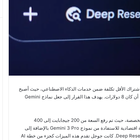
راك الأقل تكلفة ضمن خدمات الذكاء الاصطناعي، حيث أصبح
سعر خطة Google AI Plus الآن 5 دولارات شهريًا، بعد أن كان 8 دولارات. يهدف هذا القرار إلى جعل نماذج Gemini
تتضمن الخطة الجديدة أيضًا زيادة في سعة التخزين المخصصة، حيث تم رفع السعة من 200 جيجابايت إلى 400
جيجابايت. تم إطلاق هذه الخطة في يناير 2026 كوسيلة اقتصادية للاستفادة من نموذج Gemini 3 Pro بالإضافة إلى
بعض الخدمات الأخرى مثل Nano Banana Pro وDeep Research. كانت جوجل تقدم هذه الميزات كجزء من خطة AI