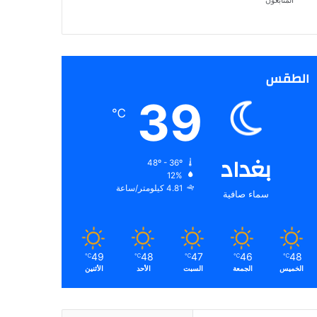
المتابعون
الطقس
39
℃
بغداد
48º - 36º
12%
4.81 كيلومتر/ساعة
سماء صافية
49
48
47
46
48
℃
℃
℃
℃
℃
الخميس
الجمعة
السبت
الأحد
الأثنين