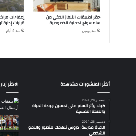
ب
ط
حظر تطبيقات التلفاز الذكي من
إعفاءات مراكز 
ل
سامسونج لحماية الخصوصية
قرارات إدارة ت
ب
منذ يومين
منذ 4 أيام
ا
ت
ر
س
م
ي
ة
ل
ت
أكثر المنشورات مشاهدة
الاكثر زيار
س
ج
ديسمبر 28, 2024
ي
كيف يؤثر السفر على تحسين جودة الحياة
ل
والصحة النفسية
أ
س
ديسمبر 28, 2024
الحياة مدرسة: دروس تلهمك للتطور والنمو
ه
الشخصي
م