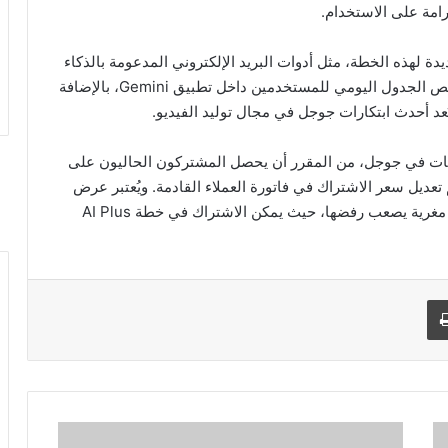
Google، تم إضافة مزايا جديدة لهذه الخطة، مثل أدوات البريد الإلكتروني المدعومة بالذكاء
الاصطناعي ووكيل Daily Brief الجديد الذي يمكنه تلخيص الجدول اليومي للمستخدمين داخل تطبيق Gemini، بالإضافة
ت في جوجل، من المقرر أن يحصل المشتركون الحاليون على
 تعديل سعر الاشتراك في فاتورة العملاء القادمة. ويُعتبر عرض
الحصول على ضعف سعة التخزين بنصف السعر فرصة مغرية يصعب رفضها، حيث يمكن الاشتراك في خطة AI Plus
طباعة
آ