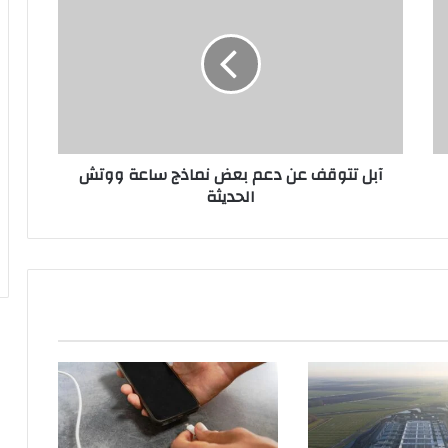
ب
ل
ت
ت
و
ق
ف
ع
آبل تتوقف عن دعم بعض نماذج ساعة ووتش
ن
الحديثة
د
ع
م
ب
ع
ض
ن
م
ا
ذ
ج
س
ا