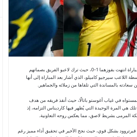
حقق فريق رايو فاييكانو فوزًا مهمًا على إسبانيول في مباراة انتهت بفوزهما 1-0، حيث ترك لاعبو الفريق بصماتهم
طة اللاعب سيرجيو كاميلو، الذي أشار بعد المباراة إلى أنها
عن سعادته بالمساندة التي تلقاها من زملائه والجماهير.
بمستواه في غياب أغوستو باتالّا، حيث أنقذ فريقه من هدف
ك هي المرة الوحيدة التي يُظهر فيها كارديناس التزامه، إذ
ة المرمى بشريط لاصق، مما يعكس روحه التعاونية.
فيرتروود بشكل قوي، حيث نجح الأخير في تحقيق أداء مميز رغم