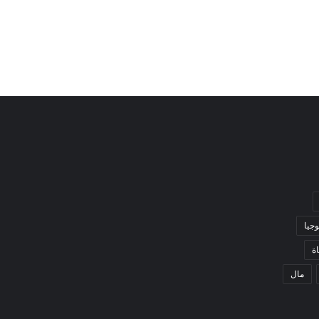
وجيا
ة
مال