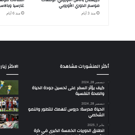
كريستال بالاس الأوروبي: توقعات
انتقالات فولها
ب
موسم الدوري الأوروبي
غارسيا وبالاس
ر
منذ 3 أيام
منذ 6 أيام
ب
ح
ر
ق
ز
و
ي
ن
ل
أكثر المنشورات مشاهدة
الاكثر زيار
أ
م
ديسمبر 28, 2024
ن
كيف يؤثر السفر على تحسين جودة الحياة
ا
والصحة النفسية
ل
ط
ديسمبر 28, 2024
الحياة مدرسة: دروس تلهمك للتطور والنمو
ا
الشخصي
ق
ة
يناير 1, 2025
انطلاق الدوريات الخمسة الكبرى في كرة