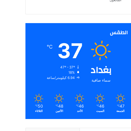
المتابعون
الطقس
37
℃
بغداد
47º - 37º
18%
6.94 كيلومتر/ساعة
سماء صافية
50
48
46
46
47
℃
℃
℃
℃
℃
الجمعة
السبت
الأحد
الأثنين
الثلاثاء