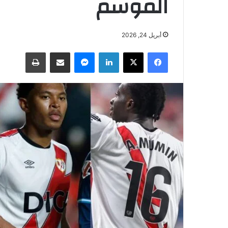
الموسم
أبريل 24, 2026
فيسبوك
‫X
لينكدإن
ماسنجر
مشاركة عبر البريد
طباعة