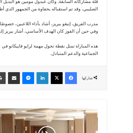
الصليبي، وقد تم استقباله بحفاوة من الجمهور الذي أظهر 
مدرب الفريق، إنيغو بيريز، أشاد بأداء اللاعبين، خصوصًا أ
وفي حين أن الفوز كان الهدف الأساسي، أشار بيريز إلى 
هذه المباراة تمثل نقطة تحول مهمة لرايو فاييكانو في س
الجماعية والدعم المتبادل.
فيسبوك
‫X
لينكدإن
ماسنجر
مشاركة عبر البريد
شاركها
أ
ه
م
ي