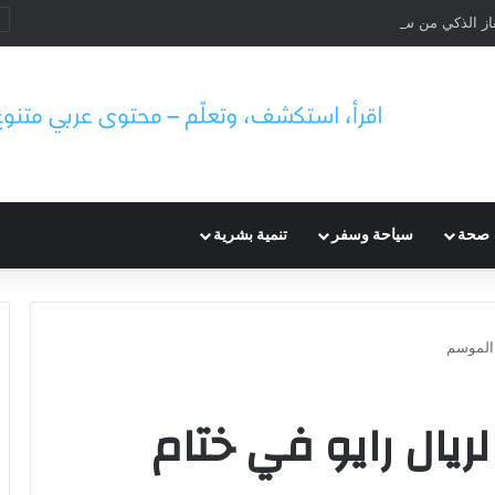
از الذكي من سامسونج لحماية الخصوصية
صحة
سياحة وسفر
تنمية بشرية
 الموسم
لريال رايو في ختام