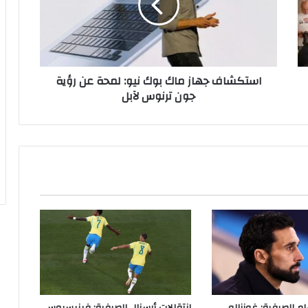
ش
ا
ف
ج
ه
استكشاف جهاز ماك بوك نيو: لمحة عن رؤية
ا
جون ترنوس لآبل
ز
م
ا
ك
ب
و
ك
ن
ي
و
:
ل
م
ح
ة