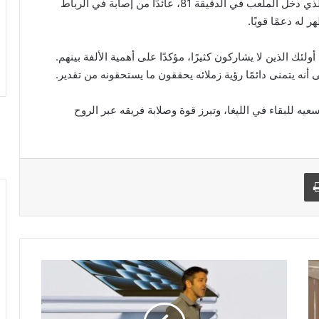
قلة مشاركاته السابقة. وكان عبدول مومين هو البديل الذي دخل الملعب في الدقيقة 81، عائدًا من إصابة في الرباط
له دعمًا قويًا.
ولئك الذين لا يشاركون كثيرًا، مؤكدًا على أهمية الألفة بينهم.
أنه يتمنى دائمًا رؤية زملائه يحققون ما يستحقونه من تقدير.
عيه للبقاء في الليغا، وتبرز قوة وصلابة فريقه عبر الروح
طباعة
ا
س
ت
ك