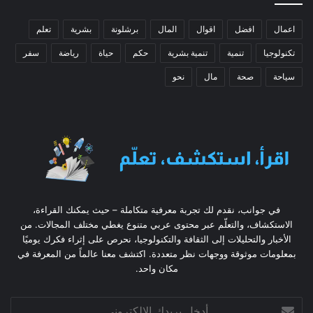
اعمال
افضل
اقوال
المال
برشلونة
بشرية
تعلم
تكنولوجيا
تنمية
تنمية بشرية
حكم
حياة
رياضة
سفر
سياحة
صحة
مال
نحو
في جوانب، نقدم لك تجربة معرفية متكاملة – حيث يمكنك القراءة،
الاستكشاف، والتعلّم عبر محتوى عربي متنوع يغطي مختلف المجالات. من
الأخبار والتحليلات إلى الثقافة والتكنولوجيا، نحرص على إثراء فكرك يوميًا
بمعلومات موثوقة ووجهات نظر متعددة. اكتشف معنا عالماً من المعرفة في
مكان واحد.
أدخل