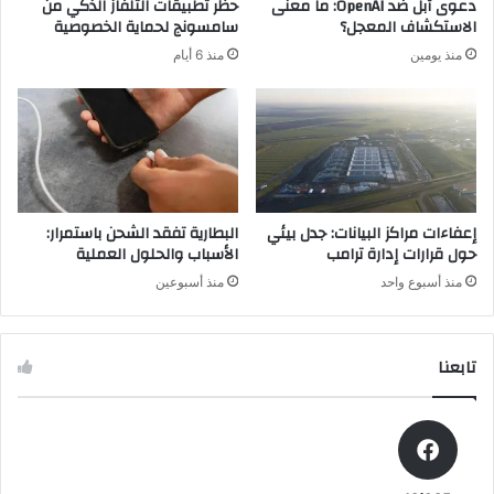
دعوى آبل ضد OpenAI: ما معنى
حظر تطبيقات التلفاز الذكي من
ث
.
الاستكشاف المعجل؟
سامسونج لحماية الخصوصية
ر
.
منذ يومين
منذ 6 أيام
و
م
ب
ا
ي
ذ
ك
ا
ط
ل
ب
م
إعفاءات مراكز البيانات: جدل بيئي
البطارية تفقد الشحن باستمرار:
ن
حول قرارات إدارة ترامب
الأسباب والحلول العملية
ه
منذ أسبوع واحد
منذ أسبوعين
ب
ي
ر
تابعنا
ي
ز
؟