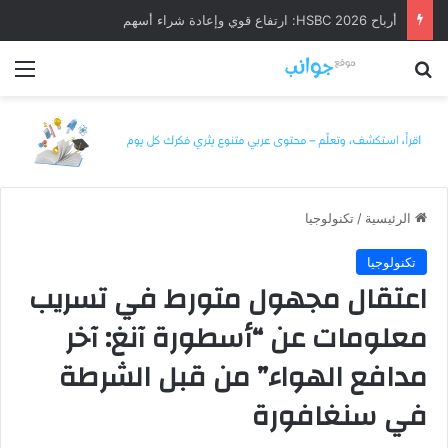
أرباح HSBC 2026: ارتفاع قوي وإعادة شراء أسهم
بحث عن
الق
الرئيسية
/
تكنولوجيا
تكنولوجيا
اعتقال مجهول متورط في تسريب
معلومات عن “أسطورة آنغ: آخر
مدافع الهواء” من قبل الشرطة
في سنغافورة