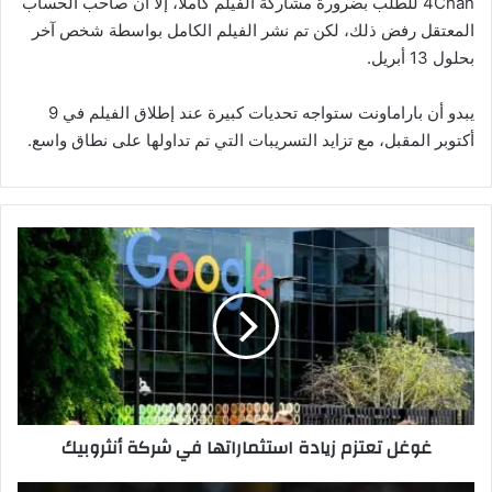
4Chan للطلب بضرورة مشاركة الفيلم كاملاً، إلا أن صاحب الحساب
المعتقل رفض ذلك، لكن تم نشر الفيلم الكامل بواسطة شخص آخر
بحلول 13 أبريل.
يبدو أن باراماونت ستواجه تحديات كبيرة عند إطلاق الفيلم في 9
أكتوبر المقبل، مع تزايد التسريبات التي تم تداولها على نطاق واسع.
غ
و
غ
ل
ت
ع
ت
ز
م
غوغل تعتزم زيادة استثماراتها في شركة أنثروبيك
ز
ي
ا