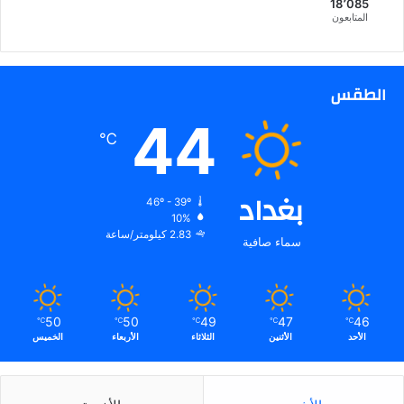
18٬085
المتابعون
الطقس
44
℃
بغداد
46º - 39º
10%
2.83 كيلومتر/ساعة
سماء صافية
50
50
49
47
46
℃
℃
℃
℃
℃
الأحد
الأثنين
الثلاثاء
الأربعاء
الخميس