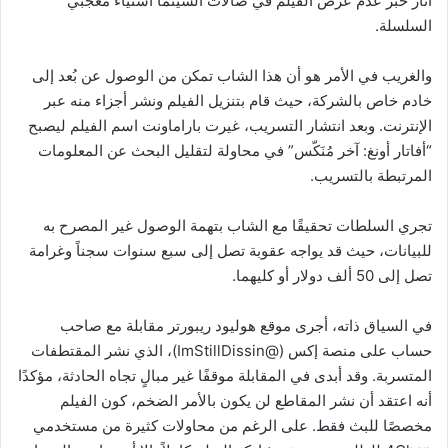
أثار خبر عدم عرض الفيلم في صالات السينما استياء معجبي
السلسلة.
والغريب في الأمر هو أن هذا الشاب تمكن من الوصول عن بُعد إلى
خادم خاص بالشركة، حيث قام بتنزيل الفيلم ونشر أجزاء منه عبر
الإنترنت. وبعد انتشار التسريب، غيرت باراماونت اسم الفيلم ليصبح
“أفاتار أونغ: آخر مُنَكّس” في محاولة لتقليل البحث عن المعلومات
المرتبطة بالتسريب.
تجري السلطات تحقيقًا مع الشاب بتهمة الوصول غير المصرح به
للبيانات، حيث قد يواجه عقوبة تصل إلى سبع سنوات سجناً وغرامة
تصل إلى 50 ألف دولار أو كليهما.
في السياق ذاته، أجرى موقع هوليود ريبورتر مقابلة مع صاحب
حساب على منصة إكس (@ImStillDissin)، الذي نشر المقتطفات
المتسربة. وقد أبدى في المقابلة موقفًا غير مبالٍ تجاه الحادثة، مؤكدًا
أنه اعتقد أن نشر المقاطع لن يكون بالأمر الضخم، كون الفيلم
مخصصًا للبث فقط. على الرغم من محاولات كثيرة من مستخدمي