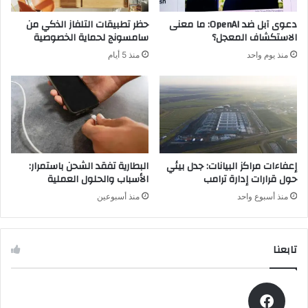
إ
ل
ق
دعوى آبل ضد OpenAI: ما معنى
حظر تطبيقات التلفاز الذكي من
ع
ا
الاستكشاف المعجل؟
سامسونج لحماية الخصوصية
ب
ل
منذ يوم واحد
منذ 5 أيام
ة
ة
أ
أ
و
ر
ف
ن
ر
ي
و
_
ا
s
ت
l
إعفاءات مراكز البيانات: جدل بيئي
البطارية تفقد الشحن باستمرار:
ش
o
حول قرارات إدارة ترامب
الأسباب والحلول العملية
t
منذ أسبوع واحد
منذ أسبوعين
م
ن
ل
تابعنا
ي
ف
ر
ب
و