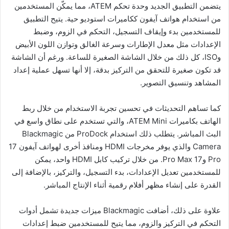
يتضمن التطبيق الجديد وحدة تحكم ATEM، مما يمكّن المستخدمين
من استخدام هواتف آيفون ككاميرات استوديو حية. يتيح التطبيق
للمستخدمين بدء وإيقاف التسجيل، التحكم في الزوم، وضبط
الإعدادات مثل معدل الإطارات وسرعة الغالق وتوازن اللون الأبيض
وISO، كل ذلك من خلال الشاشة الصغيرة للساعة. ورغم أن الشاشة
قد تكون صغيرة للتحقق من التركيز بدقة، إلا أنها تسهل عملية إعداد
المشاهد وتنسيق التصوير.
كما تساهم التحديثات في تحسين تجربة الاستخدام من خلال ربط
الهاتف بكاميرات ATEM Mini، والتي تستخدم على نطاق واسع في
البث المباشر. يتطلب ذلك استخدام ProDock من Blackmagic
Camera والذي يوفر مخرجات HDMI ومنافذ أخرى لهواتف آيفون 17
Pro و17 Pro Max. من خلال تركيب كابل HDMI واحد، يمكن
للمستخدمين تعديل الإعدادات، بدء التسجيل، والتركيز، بالإضافة إلى
القدرة على إنشاء مظهر أفلام رقمية أثناء الإنتاج المباشر.
علاوة على ذلك، أضافت Blackmagic ميزات جديدة تشمل أدوات
التحكم في التركيز والزوم، مما يتيح للمستخدمين ضبط إعدادات