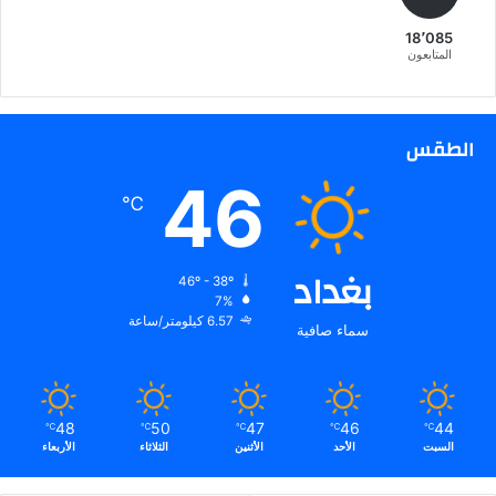
ل
18٬085
س
المتابعون
ت
ك
و
ن
الطقس
خ
46
ط
℃
و
ة
خ
بغداد
ا
46º - 38º
ط
7%
ئ
6.57 كيلومتر/ساعة
سماء صافية
ة
48
50
47
46
44
℃
℃
℃
℃
℃
السبت
الأحد
الأثنين
الثلاثاء
الأربعاء