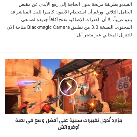
الفيديو بطريقة مريحة بدون الحاجة إلى رفع الأيدي عن مقبض
الحامل الثلاثي. ورغم أن استخدام الآيفون كاميرا للبث المباشر قد
يبدو غريباً، إلا أن القدرات الإضافية تفتح آفاقاً جديدة لصانعي
المحتوى. النسخة 3.3 من تطبيق Blackmagic Camera متاحة الآن
للتنزيل المجاني عبر متجر أبل.
ب
ل
ز
ا
ر
د
تُ
د
خِ
بلزارد تُدخِل تغييرات سلبية على أفضل وضع في لعبة
ل
أوفرواتش
ت
غ