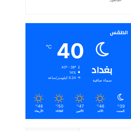
المتابعون
الطقس
40
℃
بغداد
40º - 38º
14%
6.24 كيلومتر/ساعة
سماء صافية
48
50
47
46
39
℃
℃
℃
℃
℃
السبت
الأحد
الأثنين
الثلاثاء
الأربعاء