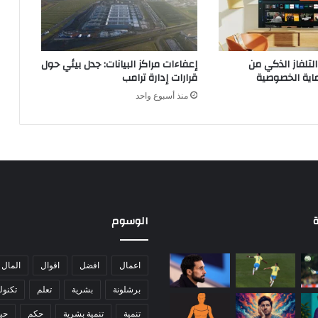
لتلفاز الذكي من
إعفاءات مراكز البيانات: جدل بيئي حول
ية الخصوصية
قرارات إدارة ترامب
منذ أسبوع واحد
ة
الوسوم
اعمال
افضل
اقوال
المال
برشلونة
بشرية
تعلم
تكنول
تنمية
تنمية بشرية
حكم
حيا