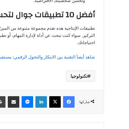
وتُحسِّن شخصيتك الافتراضية.
أفضل 10 تطبيقات جوال لتحسين الإنتاجية في العام الجديد
تطبيقات الإنتاجية هذه تقدم مجموعة متنوعة من الميزا
التركيز. سواء كنت تبحث عن أداة لإدارة المهام، أو تط
احتياجاتك.
شاهد أيضاَ التقنية بين الابتكار والتحول الرقمي: مستقبل
تكنولوجيا
فيسبوك
‫X
لينكدإن
ماسنجر
مشاركة عبر البري
شاركها