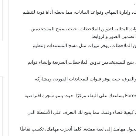
وإدارة المهام، وقواعد البيانات، مما يجعله أداة قوية لتنظيم
OneNot من الأدوات المثالية لتدوين الملاحظات، حيث يسمح للمستخدمين
 تضمين الصور والروابط.
وين الملاحظات، يوفر ميزات مثل مسح المستندات وتنظيم
تيح للمستخدمين تدوين الملاحظات السريعة وإنشاء قوائم
شركات والفرق، حيث يوفر قنوات للمحادثات الفورية، ومشاركة
: إذا كنت تعاني من تشتيت الانتباه، فإن Forest يساعدك على البقاء مركزًا. حيث ينمو شجرة افتراضية
Rescu على تحليل كيفية قضاء وقتك، مما يتيح لك التعرف على الأنشطة التي
إذا كنت تحب الألعاب، فإن Habitica يحول مهامك إلى لعبة ممتعة. كلما أنجزت مهامك، تكسب نقاطًا