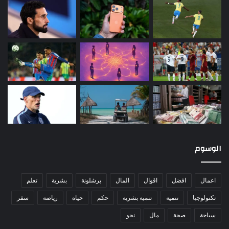
الوسوم
اعمال
افضل
اقوال
المال
برشلونة
بشرية
تعلم
تكنولوجيا
تنمية
تنمية بشرية
حكم
حياة
رياضة
سفر
سياحة
صحة
مال
نحو