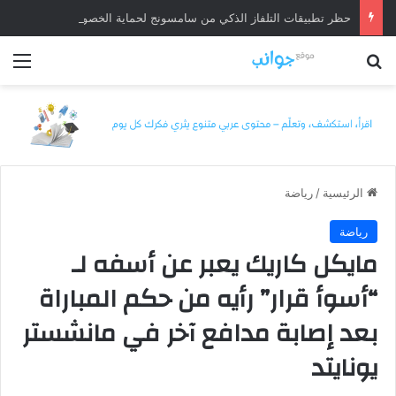
حظر تطبيقات التلفاز الذكي من سامسونج لحماية الخصوصية
بحث عن
الق
الرئيسية
/
رياضة
رياضة
مايكل كاريك يعبر عن أسفه لـ
“أسوأ قرار” رأيه من حكم المباراة
بعد إصابة مدافع آخر في مانشستر
يونايتد