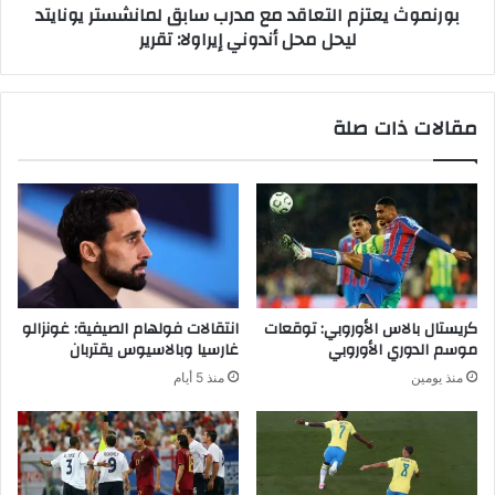
بورنموث يعتزم التعاقد مع مدرب سابق لمانشستر يونايتد
م
ت
ليحل محل أندوني إيراولا: تقرير
ن
ز
ب
م
ل
ا
ا
ل
مقالات ذات صلة
ك
ت
م
ع
ا
ا
ج
ق
ي
د
ك
م
ي
ع
ن
م
ا
د
كريستال بالاس الأوروبي: توقعات
انتقالات فولهام الصيفية: غونزالو
ف
ر
موسم الدوري الأوروبي
غارسيا وبالاسيوس يقتربان
س
ب
منذ يومين
منذ 5 أيام
A
س
d
ا
o
ب
b
ق
e
ل