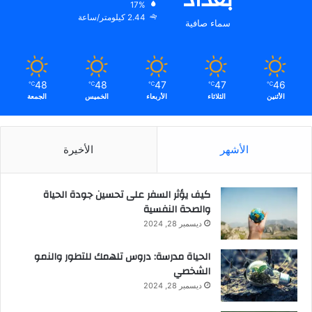
17%
2.44 كيلومتر/ساعة
سماء صافية
48
48
47
47
46
℃
℃
℃
℃
℃
الأثنين
الثلاثاء
الأربعاء
الخميس
الجمعة
الأشهر
الأخيرة
كيف يؤثر السفر على تحسين جودة الحياة
والصحة النفسية
ديسمبر 28, 2024
الحياة مدرسة: دروس تلهمك للتطور والنمو
الشخصي
ديسمبر 28, 2024