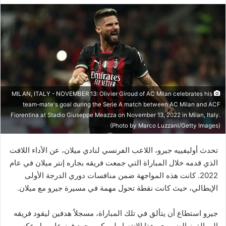
MILAN, ITALY - NOVEMBER 13: Olivier Giroud of AC Milan celebrates his
team-mate's goal during the Serie A match between AC Milan and ACF
Fiorentina at Stadio Giuseppe Meazza on November 13, 2022 in Milan, Italy.
(Photo by Marco Luzzani/Getty Images)
تحدث أوليفييه جيرو، اللاعب الفرنسي لنادي ميلان، عن الأداء اللافت
الذي قدمه خلال المباراة التي جمعت فريقه بجاره إنتر ميلان في عام
2022. كانت هذه المواجهة ضمن منافسات دوري الدرجة الأولى
الإيطالي، حيث كانت نقطة تحول مهمة في مسيرة جيرو مع ميلان.
جيرو استطاع أن يتألق في تلك المباراة، مسجلاً هدفين ليقود فريقه
إلى الفوز الضروري. هذا الانتصار لم يكن مجرد فوز عابر، بل عكس