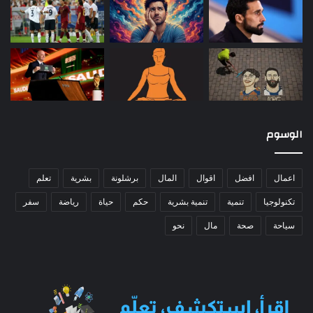
الوسوم
اعمال
افضل
اقوال
المال
برشلونة
بشرية
تعلم
تكنولوجيا
تنمية
تنمية بشرية
حكم
حياة
رياضة
سفر
سياحة
صحة
مال
نحو