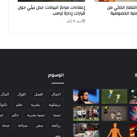
ل
لتلفاز الذكي من
إعفاءات مراكز البيانات: جدل بيئي حول
ف
ية الخصوصية
قرارات إدارة ترامب
ض
منذ 6 أيام
ة
ة
الوسوم
اعمال
افضل
اقوال
المال
برشلونة
بشرية
تعلم
تكنول
تنمية
تنمية بشرية
حكم
حيا
رياضة
سفر
سياحة
صحة
نحو