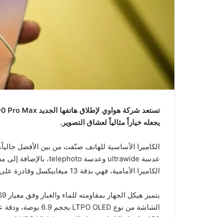
يجعله خياراً مثالياً لعشاق التصوير.
عدسة ultrawide وعدسة o
الكاميرا الأمامية، فهي بدقة 13 ميغابيكسل وقادرة على تصوير فيديوهات بدقة 4K، مع دعم تقنية HDR Vivid.