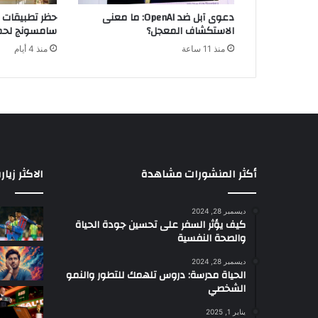
ب
دعوى آبل ضد OpenAI: ما معنى
حظر تطبيقات ا
ي
الاستكشاف المعجل؟
سامسونج لحما
ل
منذ 11 ساعة
منذ 4 أيام
ي
ة
:
ت
ح
ل
ي
ل
ا
أكثر المنشورات مشاهدة
الاكثر زيار
ت
و
ديسمبر 28, 2024
ت
كيف يؤثر السفر على تحسين جودة الحياة
و
والصحة النفسية
ق
ع
ديسمبر 28, 2024
الحياة مدرسة: دروس تلهمك للتطور والنمو
ا
الشخصي
ت
ل
يناير 1, 2025