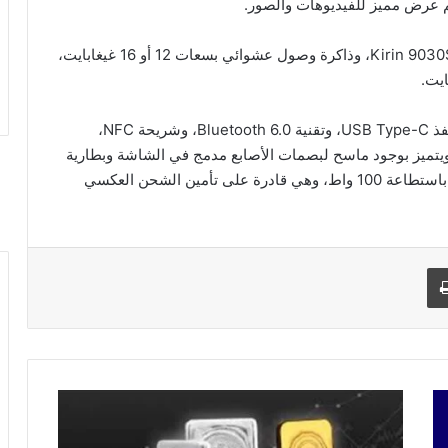
يعمل الهاتف بنظام HarmonyOS 6.1، ومجهز بمعالج Kirin 9030S، وذاكرة وصول عشوائي بسعات 12 أو 16 غيغابايت،
يدعم الجهاز منفذين لشرائح الاتصال وتقنية eSIM، ومنفذ USB Type-C، وتقنية Bluetooth 6.0، وشريحة NFC،
كم بالأجهزة عن بُعد. ويتميز بوجود ماسح لبصمات الأصابع مدمج في الشاشة وبطارية
سعتها 6000 ميلي أمبير تعمل مع شاحن فائق السرعة باستطاعة 100 واط، وهي قادرة على تأمين الشحن العكسي
طباعة
ت
و
ق