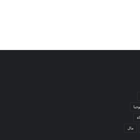
وجيا
ة
مال