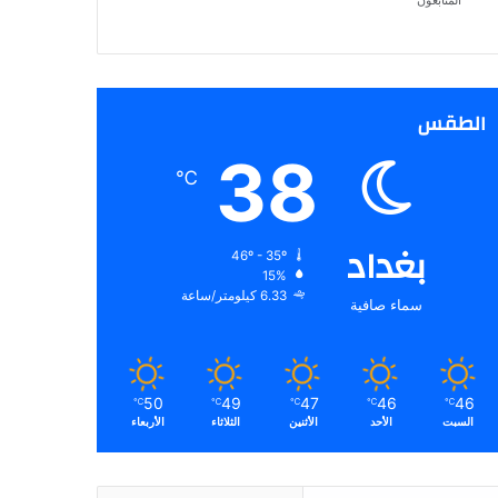
المتابعون
الطقس
38
℃
بغداد
46º - 35º
15%
6.33 كيلومتر/ساعة
سماء صافية
50
49
47
46
46
℃
℃
℃
℃
℃
السبت
الأحد
الأثنين
الثلاثاء
الأربعاء