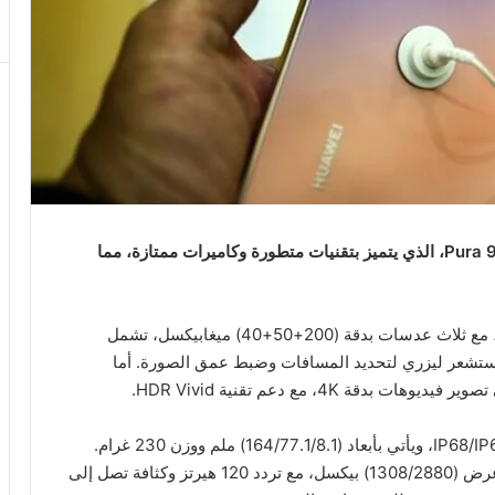
تستعد شركة هواوي لإطلاق هاتفها الجديد Pura 90 Pro Max، الذي يتميز بتقنيات متطورة وكاميرات ممتازة، مما
الكاميرا الأساسية للهاتف صنّفت من بين الأفضل حالياً، مع ثلاث عدسات بدقة (200+50+40) ميغابيكسل، تشمل
telephot، بالإضافة إلى مستشعر ليزري لتحديد المسافات وضبط عمق الصورة. أما
يتميز هيكل الجهاز بمقاومته للماء والغبار وفق معيار IP68/IP69، ويأتي بأبعاد (164/77.1/8.1) ملم ووزن 230 غرام.
الشاشة من نوع LTPO OLED بحجم 6.9 بوصة، ودقة عرض (1308/2880) بيكسل، مع تردد 120 هيرتز وكثافة تصل إلى