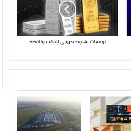
ع
ا
ت
ب
ه
ب
توقعات بهبوط تدريجي للذهب والفضة
و
ط
ت
د
ر
ي
ج
ي
ل
ل
ذ
ه
ب
و
ا