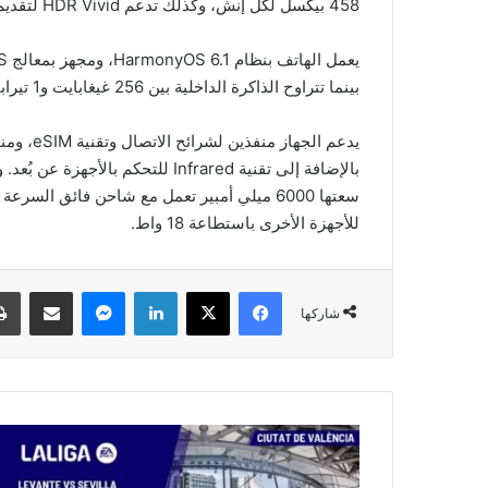
458 بيكسل لكل إنش، وكذلك تدعم HDR Vivid لتقديم عرض مميز للفيديوهات والصور.
بينما تتراوح الذاكرة الداخلية بين 256 غيغابايت و1 تيرابايت.
بالإضافة إلى تقنية Infrared للتح
للأجهزة الأخرى باستطاعة 18 واط.
فيسبوك
‫X
لينكدإن
ماسنجر
مشاركة عبر البريد
شاركها
م
و
ا