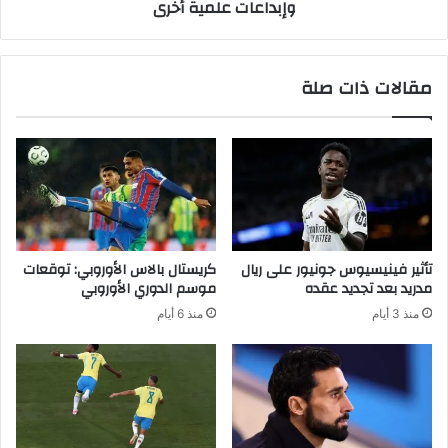
وإبداعات علمية أخرى
أ
ك
و
ا
ر
ل
و
ة
مقالات ذات صلة
ب
ن
ي
ا
ا
س
ل
ا
ج
ا
م
ل
ي
أ
ل
و
و
ل
تأثير فينيسيوس جونيور على ريال
كريستال بالاس الأوروبي: توقعات
ا
ي
مدريد بعد تجديد عقده
موسم الدوري الأوروبي
ل
ة
منذ 3 أيام
منذ 6 أيام
آ
م
م
ن
ن
م
ي
ه
ح
م
ط
ة
م
أ