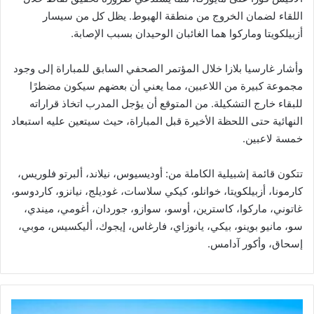
اللقاء لضمان الخروج من منطقة الهبوط. يظل كل من سيسار
أزبيلكويتا وماركوا هما الغائبان الوحيدان بسبب الإصابة.
وأشار غارسيا بلازا خلال المؤتمر الصحفي السابق للمباراة إلى وجود
مجموعة كبيرة من اللاعبين، مما يعني أن بعضهم سيكون مضطرًا
للبقاء خارج التشكيلة. من المتوقع أن يؤجل المدرب اتخاذ قراراته
النهائية حتى اللحظة الأخيرة قبل المباراة، حيث سيتعين عليه استبعاد
خمسة لاعبين.
تتكون قائمة إشبيلية الكاملة من: أوديسيوس، نيلاند، ألبرتو فلوريس،
كارمونا، أزبيلكويتا، خوانلو، كيكي سلاسات، غوديلج، نيانزو، كاردوسو،
غاتوني، ماركوا، كاسترين، أوسو، سوازو، جوردان، أغومي، ميندي،
سو، مانيو بوينو، بيكي، يانوزاي، فارغاس، إيجوك، أليكسيس، موبي،
إسحاق، وأكور آدامس.
س