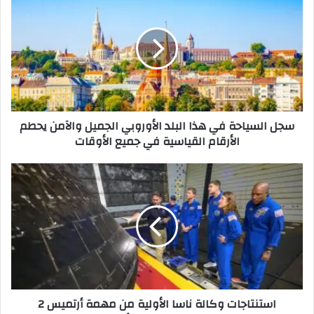
ج
ل
ا
ل
س
ي
ا
ح
سجل السياحة في هذا البلد الأوروبي الجميل والآمن يحطم
ة
الأرقام القياسية في جميع الأوقات
ف
ي
ه
ا
ذ
س
ا
ت
ا
ن
ل
ت
ب
ا
ل
ج
د
ا
ا
ت
استنتاجات وكالة ناسا الأولية من مهمة أرتميس 2
ل
و