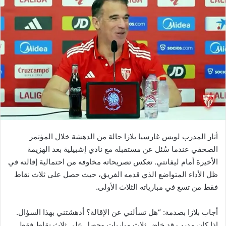
أثار المدرب لويس غارسيا بلازا حالة من الدهشة خلال المؤتمر
الصحفي عندما سُئل عن مستقبله مع نادي إشبيلية بعد الهزيمة
الأخيرة أمام ليفانتي. تعكس تصريحاته مخاوفه من احتمالية إقالته في
ظل الأداء المتواضع الذي قدمه الفريق، حيث حصل على ثلاث نقاط
فقط من تسع في مبارياته الثلاث الأولى.
أجاب بلازا بصدمة: “هل تسألني عن الإقالة؟ أدهشتني بهذا السؤال.
إذا كان مدرب قد خاض ثلاث مباريات وحصل على ثلاث نقاط فقط…