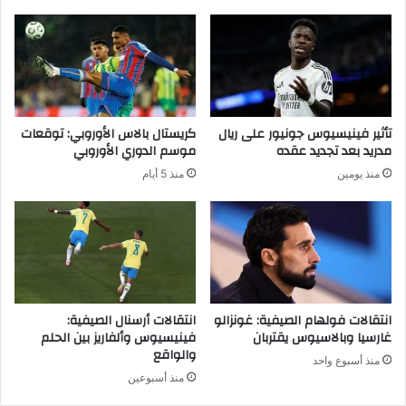
ل
ي
ة
ث
م
ا
ب
ت
ت
ح
ك
و
ر
ل
تأثير فينيسيوس جونيور على ريال
كريستال بالاس الأوروبي: توقعات
ة
ك
مدريد بعد تجديد عقده
موسم الدوري الأوروبي
ت
ا
منذ يومين
منذ 5 أيام
ث
م
ي
ي
ر
ر
ا
ا
ل
D
ا
J
ن
I
ت
O
انتقالات فولهام الصيفية: غونزالو
انتقالات أرسنال الصيفية:
ب
s
غارسيا وبالاسيوس يقتربان
فينيسيوس وألفاريز بين الحلم
ا
والواقع
m
منذ أسبوع واحد
ه
o
منذ أسبوعين
P