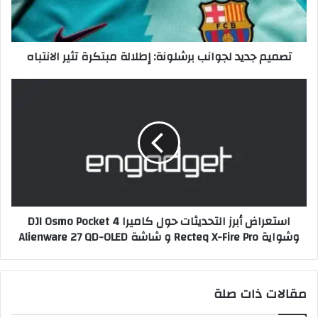
د
ي
د
تصميم جديد لجوانب برشلونة: إطلالة مبتكرة تثير الانتباه
ل
ج
و
ا
ا
س
ن
ت
ب
ع
ب
ر
ر
ا
ش
ض
ل
أ
و
ب
استعراض أبرز التحديثات حول كاميرا DJI Osmo Pocket 4
ن
ر
وشواية Recteq X-Fire Pro و شاشة Alienware 27 QD-OLED
ة
ز
:
ا
إ
ل
ط
ت
مقالات ذات صلة
ل
ح
ا
د