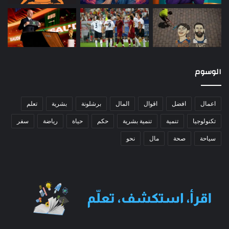
الوسوم
اعمال
افضل
اقوال
المال
برشلونة
بشرية
تعلم
تكنولوجيا
تنمية
تنمية بشرية
حكم
حياة
رياضة
سفر
سياحة
صحة
مال
نحو