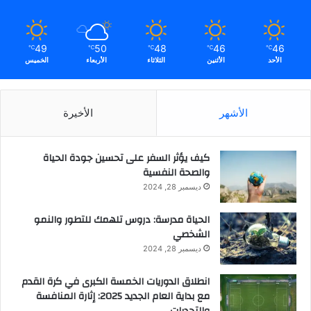
r
e
P
49
50
48
46
46
℃
℃
℃
℃
℃
r
الأحد
الأثنين
الثلاثاء
الأربعاء
الخميس
o
و
ش
الأشهر
الأخيرة
ا
ش
ة
كيف يؤثر السفر على تحسين جودة الحياة
A
والصحة النفسية
l
i
ديسمبر 28, 2024
e
n
الحياة مدرسة: دروس تلهمك للتطور والنمو
w
الشخصي
a
ديسمبر 28, 2024
r
e
انطلاق الدوريات الخمسة الكبرى في كرة القدم
2
مع بداية العام الجديد 2025: إثارة المنافسة
7
والتحديات