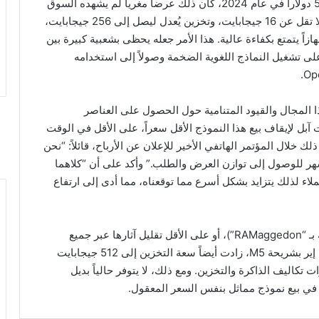
عندما بدأت آبل بيع ماك ميني المُعاد تصميمه بسعر 599 دولاراً في عام 2024، كان ذلك عرضاً مغرياً لم يشهده السوق
منذ سنوات. مع خيارات متعددة للشريحة M4، وذاكرة لا تقل عن 16 جيجابايت، وتخزين يُعدل ليصل إلى 256 جيجابايت،
ازاً يتمتع بكفاءة عالية. هذا الأمر جعله يحظى بشعبية كبيرة بين
لى تشغيل النماذج اللغوية الضخمة وصولاً إلى استخدامه
ا المجال والقيود المتنامية حول الحصول على العناصر
آبل لإيقاف بيع هذا النموذج الأقل سعراً، على الأقل في الوقت
ك خلال المؤتمر الهاتفي الأخير للإعلان عن الأرباح، قائلاً: “نحن
ر للوصول إلى توازن العرض والطلب.” وأكد على أن “كلاهما
لاء لذلك يتزايد بشكل أسرع مما توقعناه، مما أدى إلى ارتفاع
تميزت آبل بقدرتها على مواجهة أزمة الذاكرة (المعروفة بـ “RAMaggedon”)، أو على الأقل تقليل آثارها عبر جميع
خطوط إنتاجها. وعندما قامت الشركة بتحديث ماك بوك إير بشريحة M5، زادت أيضاً سعة التخزين إلى 512 جيجابايت
1 دولاراً، في ضوء تغيرات تكاليف الذاكرة والتخزين. ومع ذلك، لا يتوفر حالياً بديل
 في بيع نموذج مماثل بنفس السعر المعقول.