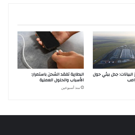
ي
ت
ه
ا
ت
ف
ك
ا
ل
ذ
ك
البيانات: جدل بيئي حول
البطارية تفقد الشحن باستمرار:
ي
رامب
الأسباب والحلول العملية
ع
منذ أسبوعين
ل
ى
و
ح
د
ة
ا
ل