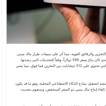
لتخزين والرقائق القوية، مما أثر على مبيعات طراز ماك ميني.
قامت آبل بإيقاف بيع نموذج ماك ميني الأوفر سعراً، والذي كان يباع بسعر 599 دولاراً، وفقاً للتحديثات التي رصدتها
بعض المواقع المتخصصة. حالياً، تتوفر فقط التكوينات التي تحتوي على 512 جيجابايت من التخزين فما فوق، مما يعني
 كمنصة لتشغيل نماذج الذكاء الاصطناعي المحلية، وهو ما قد يكون
على إلغاء إنتاج ماك ميني ذو السعر المنخفض، وسنقوم بتحديث