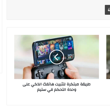
طباعة
ط
ر
ي
ق
ة
م
ب
ت
ك
طريقة مبتكرة لتثبيت هاتفك الذكي على
ر
وحدة التحكم في ستيم
ة
ل
ت
ث
ب