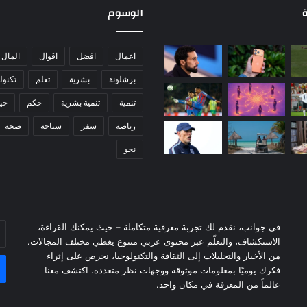
ت
ة
الوسوم
ح
ك
م
اعمال
افضل
اقوال
المال
ف
برشلونة
بشرية
تعلم
تكنول
ي
س
تنمية
تنمية بشرية
حكم
حيا
ت
ي
رياضة
سفر
سياحة
صحة
م
نحو
في جوانب، نقدم لك تجربة معرفية متكاملة – حيث يمكنك القراءة،
أد
الاستكشاف، والتعلّم عبر محتوى عربي متنوع يغطي مختلف المجالات.
بر
من الأخبار والتحليلات إلى الثقافة والتكنولوجيا، نحرص على إثراء
ال
فكرك يوميًا بمعلومات موثوقة ووجهات نظر متعددة. اكتشف معنا
عالماً من المعرفة في مكان واحد.