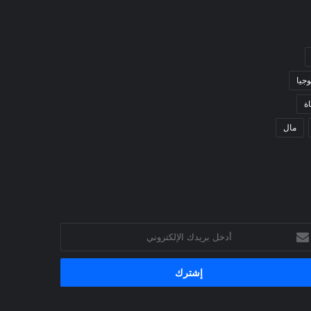
وجيا
ة
مال
خل
يدك
إلكتروني