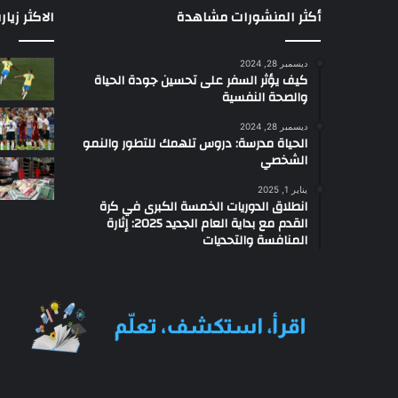
ل
أكثر المنشورات مشاهدة
الاكثر زيار
م
ع
ديسمبر 28, 2024
ت
كيف يؤثر السفر على تحسين جودة الحياة
م
والصحة النفسية
د
ة
ديسمبر 28, 2024
الحياة مدرسة: دروس تلهمك للتطور والنمو
ع
الشخصي
ل
ى
يناير 1, 2025
ا
انطلاق الدوريات الخمسة الكبرى في كرة
ل
القدم مع بداية العام الجديد 2025: إثارة
ذ
المنافسة والتحديات
ك
ا
ء
ا
ل
ا
ص
ط