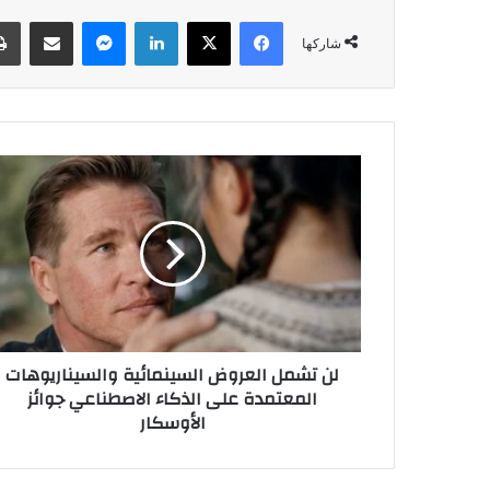
فيسبوك
‫X
لينكدإن
ماسنجر
مشاركة عبر البريد
شاركها
ل
ن
ت
ش
م
ل
ا
ل
ع
لن تشمل العروض السينمائية والسيناريوهات
ر
المعتمدة على الذكاء الاصطناعي جوائز
و
الأوسكار
ض
ا
ل
س