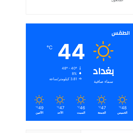
المتابعون
الطقس
44
℃
بغداد
48º - 40º
8%
3.81 كيلومتر/ساعة
سماء صافية
49
47
46
47
48
℃
℃
℃
℃
℃
الخميس
الجمعة
السبت
الأحد
الأثنين