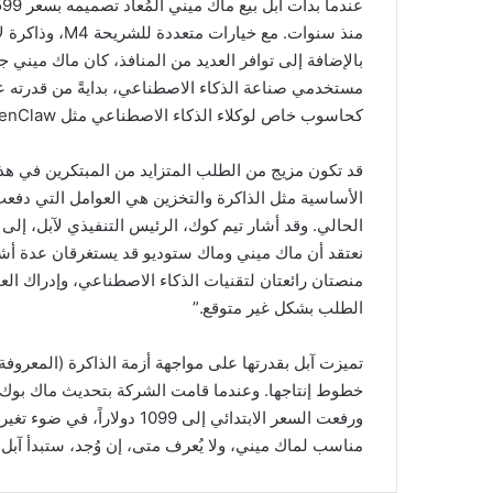
بالإضافة إلى توافر العديد من المنافذ، كان ماك ميني جه
مستخدمي صناعة الذكاء الاصطناعي، بدايةً من قدرته ع
كحاسوب خاص لوكلاء الذكاء الاصطناعي مثل OpenClaw.
قد تكون مزيج من الطلب المتزايد من المبتكرين في هذ
الأساسية مثل الذاكرة والتخزين هي العوامل التي دفعت 
الحالي. وقد أشار تيم كوك، الرئيس التنفيذي لآبل، إلى ذل
نعتقد أن ماك ميني وماك ستوديو قد يستغرقان عدة أشه
منصتان رائعتان لتقنيات الذكاء الاصطناعي، وإدراك العم
الطلب بشكل غير متوقع.”
ورفعت السعر الابتدائي إلى 099
مناسب لماك ميني، ولا يُعرف متى، إن وُجد، ستبدأ آبل