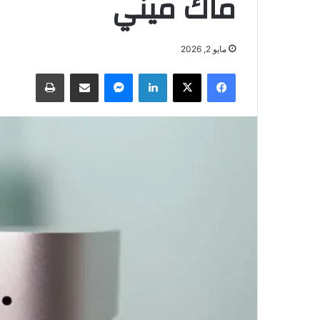
ماك ميني
مايو 2, 2026
فيسبوك
‫X
لينكدإن
ماسنجر
مشاركة عبر البريد
طباعة