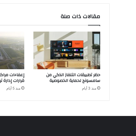
ي
ن
مقالات ذات صلة
م
ا
ئ
ي
ة
و
ا
ل
س
حظر تطبيقات التلفاز الذكي من
إعفاءات مراكز 
ي
سامسونج لحماية الخصوصية
قرارات إدارة ت
ن
منذ 3 أيام
منذ 5 أيام
ا
ر
ي
و
ه
ا
ت
ا