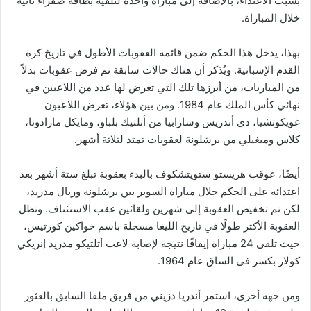
بسبب الاعتداء، بالإضافة إلى مباراة واحدة لتلقيه بطاقة صفراء ثانية
خلال المباراة.
بهذا، يدخل هذا الحكم ضمن قائمة العقوبات الأطول في تاريخ كرة
القدم الإسبانية. ويُذكر أن هناك حالات سابقة تم فرض عقوبات بدلاً
من المباريات، من أبرزها تلك التي تعرض لها عدد من اللاعبين في
نهائي كأس الملك عام 1984. ومن بين هؤلاء، تعرض اللاعبون
غويكوتشيا، دي أندريس وسارابيا من أتلتيك بلباو، ومايكل مارادونا،
كلاس وميغيلي من برشلونة لعقوبات تمتد لثلاثة أشهر.
أيضًا، عوقب هريستو ستويتشكوف بالبدء بعقوبة تبلغ ستة أشهر بعد
اعتدائه على الحكم خلال مباراة السوبر بين برشلونة وريال مدريد،
لكن تم تخفيض العقوبة إلى شهرين ولقائين عقب الاستئناف. وتظل
العقوبة الأكثر طولًا في تاريخ الليغا مسجلة باسم خواكين كورتيس،
حيث تلقى 24 مباراة إيقافًا نتيجة لإصابة لاعب أتلتيكو مدريد إنريكي
كولار بكسر في الساق عام 1964.
ومن جهة أخرى، استمر أندريا دزيني من فريق ملقا السابق بالعثور