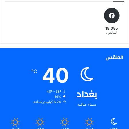
18٬085
المتابعون
الطقس
40
℃
بغداد
40º - 38º
14%
6.24 كيلومتر/ساعة
سماء صافية