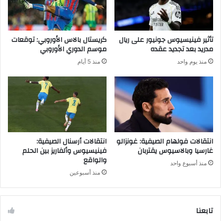
س
ز
ا
ع
س
ق
و
ب
تأثير فينيسيوس جونيور على ريال
كريستال بالاس الأوروبي: توقعات
ن
ة
مدريد بعد تجديد عقده
موسم الدوري الأوروبي
ا
ل
منذ يوم واحد
منذ 5 أيام
ا
ك
ا
ر
ت
و
خ
ا
انتقالات فولهام الصيفية: غونزالو
انتقالات أرسنال الصيفية:
غارسيا وبالاسيوس يقتربان
فينيسيوس وألفاريز بين الحلم
والواقع
منذ أسبوع واحد
منذ أسبوعين
تابعنا