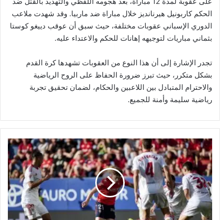
على عقوبة لمدة 12 مباراة، بعد هجومه اللفظي والتهديد بالقتل ضد
الحكم كاربونيل هيرنانديز خلال مباراة ضد ماربيا. وقد شهدت ملاعب
الدوري الإسباني عقوبات مختلفة، حيث سبق أن عوقب دييغو كوستا
بثماني مباريات لتوجيهه إهانات للحكم والاعتداء عليه.
تجدر الإشارة إلى أن هذا النوع من العقوبات تشهدها كرة القدم
بشكل متكرر، حيث تبرز ضرورة الحفاظ على الروح الرياضية
والاحترام المتبادل بين اللاعبين والحكام، لضمان تحقيق تجربة
رياضية سليمة وأمنة للجميع.
آ
ث
ا
ر
إ
ص
ا
ب